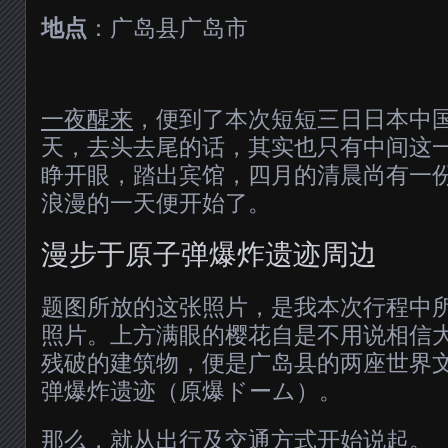
地点
：广岛县广岛市
一夜醒来
，便到了本次短短三日日本中
天，去头去尾的话，其实也只有中间这一
睁开眼，踏出宾馆，四月的清晨尚有一
浪漫的一天便开始了。
漫步于原子弹爆炸遗迹周边
题图所放的这张照片，是我本次行程中
照片。上方满眼的樱花自是不用说相信
残破的建筑物，便是广岛县的两座世界
弹爆炸遗迹（原爆ドーム）。
那么，就从出行及交通方式开始说起。