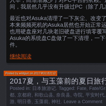
间，我居然几乎没有升级过PC（除了几
最近也对Asuka清理了一下灰尘、改变
本来频频死机的Asuka居然也开始正常
也用硬盘座对几块老旧硬盘进行填零覆
Asuka的系统盘C盘做了一下清理，一
件。
继续阅读
Posted by
wildgun
on
2017年10月21日
2017夏，与玉藻前的夏日旅
Posted in:
日本旅游记
. Tagged:
Fate
,
Fate/G
都
,
京都府
,
和歌山县
,
奈良县
,
寺院
,
平安时代
游
,
明日香
,
玉藻前
,
神社
.
Leave a Comment