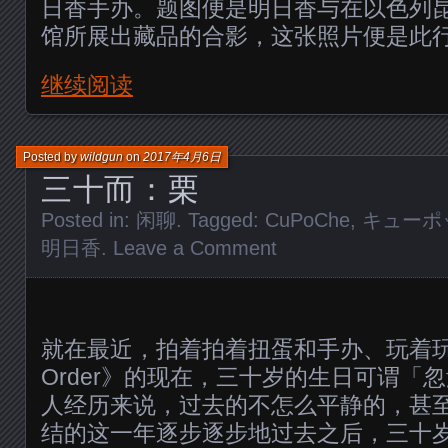
日香手办。题图便是明日香与在以色列
馆所展出藏品的合影，这张照片便是此
继续阅读
Posted by
wildgun
on
2017年4月6日
三十而：栗
Posted in:
闲聊
. Tagged:
CuPoChe
,
キューポ
明日香
.
Leave a Comment
就在最近，拍着拍着扭蛋和手办、玩着玩着《F
Order》的现在，三十岁的生日可谓「
人经历来说，过去的不怎么平静的，甚
结的这一年逐步逐步地过去之后，三十