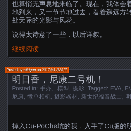
也算悄无声息地来临了。现在，我体会
地到来，又一节节地过去，看着遥远方
处天际的光影与风花。
说得太诗意了一些，以后详叙。
继续阅读
Posted by
wildgun
on
2017年1月28日
明日香，尼康二号机！
Posted in:
手办、模型
,
摄影
. Tagged:
EVA
,
E
尼康
,
微单相机
,
摄影器材
,
新世纪福音战士
,
掉入Cu-PoChe坑的我，入手了Cu版