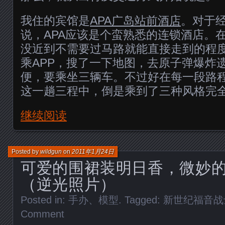
我住的宾馆是
APA广岛站前酒店
。对于
说，APA应该是个蛮熟悉的连锁酒店。
没近到不需要过马路就能直接走到的程度。
乘APP，搜了一下地图，去原子弹爆炸
便，要乘坐三辆车。不过好在每一段路
这一趟三程中，倒是乘到了三种风格完
继续阅读
Posted by
wildgun
on
2011年1月24日
可爱的围裙装明日香，微妙
（逆光照片）
Posted in:
手办、模型
. Tagged:
新世纪福音战
Comment