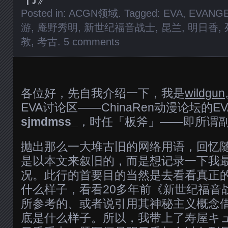
Posted in:
ACGN领域
. Tagged:
EVA
,
EVANGE
游
,
庵野秀明
,
新世纪福音战士
,
昆兰
,
明日香
,
教
,
考古
.
5 comments
各位好，先自我介绍一下，我是
wildgun
EVA讨论区——ChinaRen动漫论坛的E
sjmdmss_
，时任「板斧」——即所谓
抛出那么一大堆古旧的网络用语，回忆
是以本文来叙旧的，而是想记录一下我
况。此行的首要目的当然是去看看真正
什么样子，看看20多年前《新世纪福音
所参考的、或者说引用其神秘主义概念
底是什么样子。所以，我带上了寿屋キ