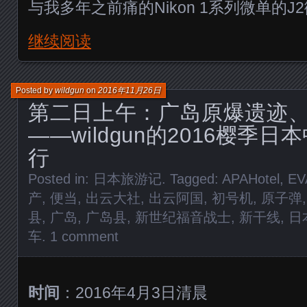
与我多年之前痛的Nikon 1系列微单的J
继续阅读
Posted by
wildgun
on
2016年11月26日
第二日上午：广岛原爆遗迹、
——wildgun的2016樱季
行
Posted in:
日本旅游记
. Tagged:
APAHotel
,
EV
产
,
便当
,
出云大社
,
出云阿国
,
初号机
,
原子弹
县
,
广岛
,
广岛县
,
新世纪福音战士
,
新干线
,
日
车
.
1 comment
时间
：2016年4月3日清晨