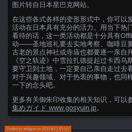
图片转自日本星巴克网站。
在这些各式各样的变形形式中，你可以
活动在日本具有充分的活力。用当下热门
看待的话，这一类活动都是十分具有Offl
动——圣地巡礼要去实地考察、咖啡豆
古老的景点神社或寺庙也都要逐一亲自
《空之轨迹》中雪拉扎德提起过卡西乌
要守卫到土地，一定要自己亲自走过去
对于兴趣领域、对于热衷的事物，也同
一下的念头吧。
更多有关御朱印收集的相关知识，可以
集めガイド www.gosyuin.jp
。
Posted by
wildgun
on
2015年12月10日