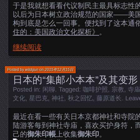
于是我就想看看代议制民主最具标志性
以后为日本树立政治规范的国家——美
构到底是怎么一回事。便找到了这本通
住的：美国政治文化探析》
。
继续阅读
Posted by
wildgun
on
2015年12月15日
日本的“集邮小本本”及其变形
Posted in:
闲聊
. Tagged:
咖啡护照
,
宗教
,
寺
文化
,
星巴克
,
神社
,
秋之回忆
,
藤原道长
.
Leav
最近在看一些有关日本京都神社和寺院
陆游客每到神社寺庙，喜欢买护身符，
己的
御朱印帳
上收集
御朱印
。