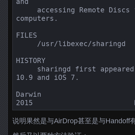
and

     accessing Remote Discs from other 
computers.

FILES

     /usr/libexec/sharingd

HISTORY

     sharingd first appeared in Mac OS X 
10.9 and iOS 7.

Darwin                      
说明果然是与AirDrop甚至是与Handof