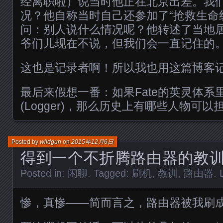
经离职啦）说当时他正在北京出差。我
况？他自称当时自己还参加了“抢救生命
问：别人说什么情况呢？他转述了当地
爷们儿现在不说，但我们会一直记住的
这也是记录者啊！所以我也用这篇博客
最后来假想一番：如果Fate的英灵体系
(Logger)，那么历史上有哪些人物可
Posted by
wildgun
on
2015年12月6日
得到一个不折腾路由器的教
Posted in:
闲聊
. Tagged:
刷机
,
教训
,
路由器
.
惨，真惨——简而言之，路由器被我刷