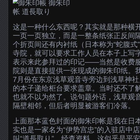
这是一种什么东西呢？其实就是那种横
一页一页独立，而是一整条纸张正反间
个折页间还有内衬纸（日本称为“蛇腹式
寺院，就可以要求工作人员在本子上写
表示来此参拜过的印记——当然是收费
院则是直接提供一张现成的御朱印纸。我
7月份在东京浅草观音寺旁边到浅草神
的本子递给柜台要求盖章。当时还不了
也就不以为然了。说句题外话，浅草观
隔壁相邻，但后者明显被游客们冷落。
上面那本蓝色封面的御朱印帐是我在日
实也是一家名为“伊势宫忠”的入驻店中
叫“道長取り”，经查资料，这似乎是平