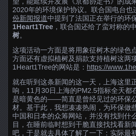
望，能延续并发展《京都协定书》的成
2020年的环境保护协议。联合国电台
份新闻报道
中提到了法国正在举行的环
1Heart1Tree
，联合国还给了蛮对称的
树
。
这项活动一方面是将用象征树木的绿色
方面还有虚拟植树及捐款支持植树这两
1Heart1Tree的网站是：
https://www.1he
就在听到这条新闻的这一天，上海这里
响，11月30日上海的PM2.5指标全天都
是暗黄色的——简直是曾经见过的环保
材。基于此，我想凑凑热闹，为环保做
中国和日本的众筹网站，并没有找到什
目，在睡前临时想到干脆直接找找看新闻提到的
吧，于是就去具体了解了一下：实际最初