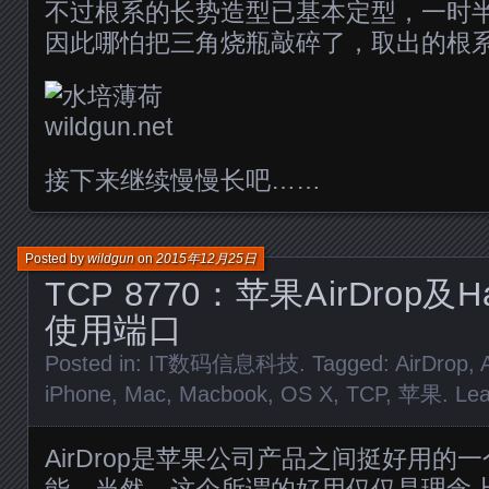
不过根系的长势造型已基本定型，一时
因此哪怕把三角烧瓶敲碎了，取出的根
接下来继续慢慢长吧……
Posted by
wildgun
on
2015年12月25日
TCP 8770：苹果AirDrop及
使用端口
Posted in:
IT数码信息科技
. Tagged:
AirDrop
,
iPhone
,
Mac
,
Macbook
,
OS X
,
TCP
,
苹果
.
Le
AirDrop是苹果公司产品之间挺好用的
能。当然，这个所谓的好用仅仅是理念