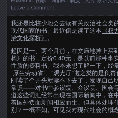
Posted in:
闲聊
. Tagged:
制度
,
政治
,
政治文
Leave a Comment
我还是比较少地会去读有关政治社会类
现代国家的书。最近倒是读了这本
《权
治文化探析》
。
起因是一、两个月前，在文庙地摊上买
构》的书，定价0.40元，是以前那种事
性质的资料书。我本来想了解一下，经
“厚生劳动省”、“观光厅”啦之类的是负
刚读了个开头就读不下去了，发现自己
常识——对书中参议院、众议院、国会
道这些词汇经常出现在国际新闻中，在
着国外负面新闻相应而生。但具体处理
别？一概不知。可见我对现代社会的概