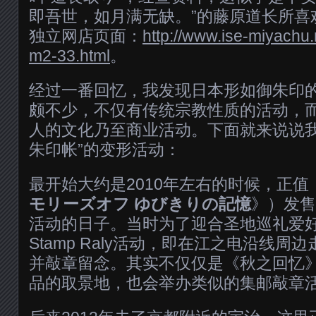
即吾世，如月满无缺。”的藤原道长所喜
独立网店页面：
http://www.ise-miyachu.
m2-33.html
。
经过一番回忆，我发现日本形如御朱印的
颇不少，不仅有传统宗教性质的活动，
人的文化乃至商业活动。下面就来说说我
朱印帐”的变形活动：
最开始大约是2010年左右的时候，正值
モリーズオフ ゆびきりの記憶
》）发售
活动的日子。当时为了迎合圣地巡礼爱
Stamp Raly活动，即在江之电沿线
并敲章留念。其实不仅仅是《秋之回忆
品的取景地，也会举办类似的集邮敲章