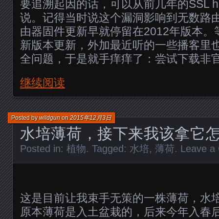
要追溯起因的话，可以从前几年的SSL hea
说。记得当时说这个漏洞影响到无数路由器，
由器固件更新早就停留在2012年版本
新版本更新，外加最近听的一些播客里
全问题，于是就手痒痒了：尝试下载非
继续阅读
Posted by
wildgun
on
2015年12月3日
水培薄荷，接下来我该拿它
Posted in:
植物
. Tagged:
水培
,
薄荷
.
Leave a
这是目前让我束手无策的一株薄荷，水
原本薄荷是入土盆栽的，后来今年入春