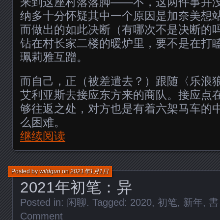
来到这座村落落脚——不，这两件事并
纳多十分怀疑其中一个原因是加奈美想
而做出的如此决断（有哪次不是决断的
钻在村长家二楼的暖炉里，要不是在打
珮莉雅互蹭。
而自己，正（被差遣去？）跟随〈乐浪
艾利亚斯去接应东方来的商队。接应点
够往返之处，对方也是有着六架马车的
么困难。
继续阅读
Posted by
wildgun
on
2021年1月1日
2021年初笔：异
Posted in:
闲聊
. Tagged:
2020
,
初笔
,
新年
,
書
Comment