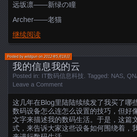
远坂凛——新绿の瞳
Archer——老猫
继续阅读
Posted by
wildgun
on
2012年5月18日
我的信息我的云
Posted in:
IT数码信息科技
. Tagged:
NAS
,
QN
Leave a Comment
这几年在Blog里陆陆续续发了我买了哪
数码设备怎么连怎么设置的技巧，但好
文字来描述我的数码生活。于是，这篇
式，来告诉大家这些设备如何围绕着，
来进行数码生活。