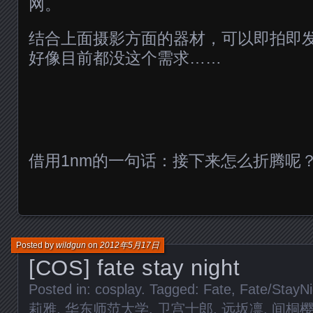
网。
结合上面摄影方面的器材，可以即拍即
好像目前都没这个需求……
借用1nm的一句话：接下来怎么折腾呢
Posted by
wildgun
on
2012年5月17日
[COS] fate stay night
Posted in:
cosplay
. Tagged:
Fate
,
Fate/StayNi
莉雅
,
华东师范大学
,
卫宫士郎
,
远坂凛
,
间桐