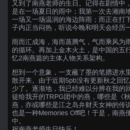
又到了南燕老师的生日。记得在剧情中
是在一场夏日的雨中；我第一次去湘南
一场又一场温润的海边阵雨；而正在打
子内正当闷热，听说今晚和明天会经历
雨而汇成海，海而蒸腾气，气而乘风为
的循环。再加上金木火土，是中国的五
忆2南燕篇的主体人物关系架构。
想到一个意象，一支蘸了墨的笔摁进水
散开来。由于近期5pb没有更新秋之回
少了。逐渐地，我已经难以分辨在我的
徒给我开的TRPG团中的燕，哪些是《秋
燕，亦或哪些是江之岛弁财天女神的传
也是一种Memories Off吧！于是，
中。
祝南燕老师生日快乐！