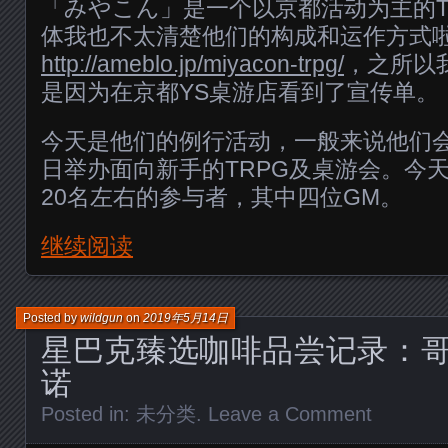
「みやこん」是一个以京都活动为主的T
体我也不太清楚他们的构成和运作方式
http://ameblo.jp/miyacon-trpg/
，之所以
是因为在京都YS桌游店看到了宣传单。
今天是他们的例行活动，一般来说他们
日举办面向新手的TRPG及桌游会。今
20名左右的参与者，其中四位GM。
继续阅读
Posted by
wildgun
on
2019年5月14日
星巴克臻选咖啡品尝记录：
诺
Posted in:
未分类
.
Leave a Comment