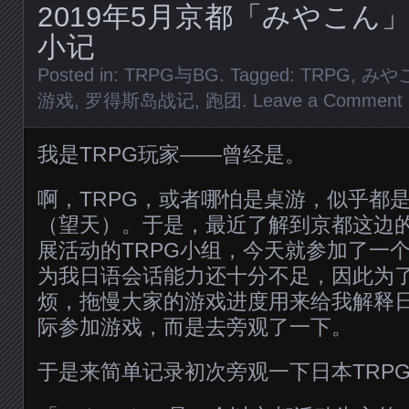
2019年5月京都「みやこん」
小记
Posted in:
TRPG与BG
. Tagged:
TRPG
,
みや
游戏
,
罗得斯岛战记
,
跑团
.
Leave a Comment
我是TRPG玩家——曾经是。
啊，TRPG，或者哪怕是桌游，似乎都
（望天）。于是，最近了解到京都这边
展活动的TRPG小组，今天就参加了一
为我日语会话能力还十分不足，因此为
烦，拖慢大家的游戏进度用来给我解释
际参加游戏，而是去旁观了一下。
于是来简单记录初次旁观一下日本TRP