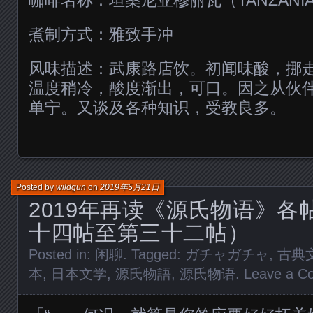
煮制方式：雅致手冲
风味描述：武康路店饮。初闻味酸，挪
温度稍冷，酸度渐出，可口。因之从伙
单宁。又谈及各种知识，受教良多。
Posted by
wildgun
on
2019年5月21日
2019年再读《源氏物语》各
十四帖至第三十二帖）
Posted in:
闲聊
. Tagged:
ガチャガチャ
,
古典
本
,
日本文学
,
源氏物語
,
源氏物语
.
Leave a C