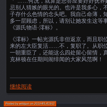
「“……何况，就算是您答应要好好抚养
忌别人猜嫉的眼光的。也许是我多心，
子存什么色情的念头吧。我自己命薄，
多一层顾虑，所以，请别让她发生这等事
《源氏物语·澪标》。
《澪标》一帖光源氏非但返京，而且职
来的左大臣复活……不，复职了。从职
一朝重臣了，还能这么四处留心留情，
克林顿在任期间闹绯闻的大家风范啊！
继续阅读
Posted by
wildgun
on
2019年5月19日