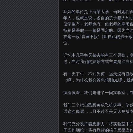
我妈的单位是上海某大学，当时她们教
年人，也就是说，各自的孩子都大约
仅学生有，老师也有。但老师的寒暑
特别是暑假——都是固定的。因为当
在这一段“青黄不接”（即自己的孩子
位。
记忆中几乎每天都去的有三个男孩，
过，当时我们的娱乐方式主要是红白机，最
有一天下午，不知为何，当天没有游戏
（啊，为什么我会首先想到BL呢，我也
疯着疯着，我们走进了一间实验室，在
我们三个把自己想象成飞机失事、坠
话这么像呢……只不过不是无人岛版
我们充分发挥着想象力：将实验室中
子当作烟枪；将有靠背的椅子反坐当