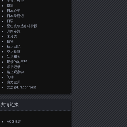
手办、模型
摄影
日本介绍
日本旅游记
日语
星巴克臻选咖啡护照
月间布施
未分类
植物
秋之回忆
空之轨迹
站点相关
记录的地平线
读书记录
路上观察学
闲聊
魔力宝贝
龙之谷DragonNest
友情链接
ACG批评