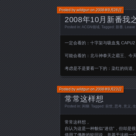
Posted by
wildgun
on
2008年9月28日
2008年10月新番我
Posted in:
ACGN领域
. Tagged:
新番
.
Leave
一定会看的：十字架与吸血鬼 CAPU2
可能会看的：北斗神拳天之霸王、今天的5年2班、
考虑是不是要看一下的：染红的街道
Posted by
wildgun
on
2008年9月23日
常常这样想
Posted in:
闲聊
. Tagged:
前世
,
思考
,
意义
,
常常这样想，
自认为这是一种貌似“迷信”，但却是
借用了佛教的轮回说，并基于这样一