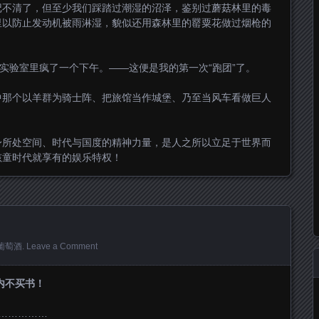
记不清了，但至少我们踩踏过潮湿的沼泽，鉴别过蘑菇林里的毒
里以防止发动机被雨淋湿，貌似还用森林里的罂粟花做过烟枪的
在实验室里疯了一个下午。——这便是我的第一次“跑团”了。
中那个以羊群为骑士阵、把旅馆当作城堡、乃至当风车看做巨人
。
身所处空间、时代与国度的精神力量，是人之所以立足于世界而
孩童时代就享有的娱乐特权！
葡萄酒
.
Leave a Comment
月内不买书！
……………