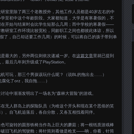
研室里除了两三个老教授外，其他工作人员都是40岁左右的中
小学至初中这个年龄阶段。大家都知道，大学是有寒暑假的，不
假在开始与结束时会比学生短那么几周；而中学校的寒暑假——
时教研室工作环境比较宽松，同龄职工之间也都彼此体谅，所以
放假了，自己却还要工作几周）的时候，可以将自己的孩子带到单
我是最大的，另外两位则依次递减一岁。在
这篇文章
里就已提到
后几年则升级成了PlayStation。
机可玩，那三个男孩该玩什么呢？（说BL的拖出去……）
腐化了orz，我自拖……）
讨论中渐渐发明出了一场名为“森林大冒险”的游戏。
落在无人群岛上的探险队员（为啥这个开头和现在某个恶俗的笑
本）。自飞机追落后，各自分散，又各互相找着同伴。
白色可旋转的圆形铁椅当作岛上巨大的蘑菇；将一根纸质游戏棒
作破旧飞机的驾驶舱；将针筒则看做是枪支——呐，你看，针筒