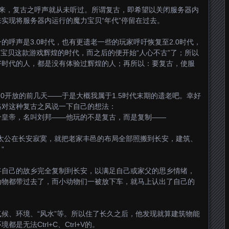
出以来，复古之呼声就从未听过。所谓复古，即希望以关闭服务器内
实现将服务器内运行的魔力宝贝“年代”停留在过去。
的呼声是3.0时代，也有更遗老一些的玩家呼吁恢复至2.0时代，
魔力宝贝这款游戏辉煌的时代，而之后的便开始“人心不古”了；所以
好时代的人，都是没有体验过辉煌的人；再所以：要复古，使服
。
.0开放的前几天——于是大概我属于1.5时代末期的遗老吧。幸好
格对这种复古之风说一下自己的想法：
个皇帝，名叫刘邦——他玩的不是复古，而是复制——
太公在长安寂寞，就把老家丰邑的布局全部照搬到长安，建筑、
”
将自己的故乡完全复制到长安，以满足自己或家父的思乡情绪，
动物都带过去了，而小动物们一被放下车，就马上认出了自己的
候、环境、“风水”等。所以住了长久之后，他发现就算建筑物能
无法Ctrl+C、Ctrl+V的。