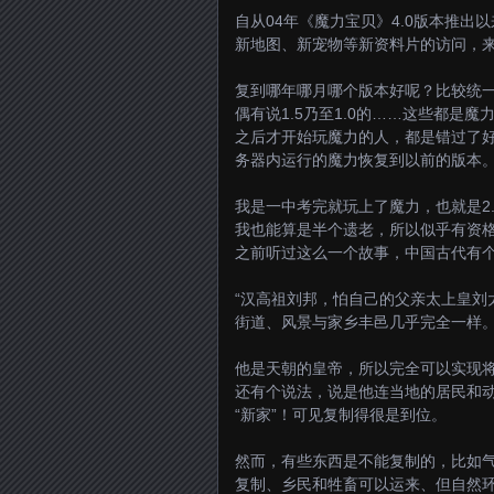
自从04年《魔力宝贝》4.0版本推
新地图、新宠物等新资料片的访问，来
复到哪年哪月哪个版本好呢？比较统一
偶有说1.5乃至1.0的……这些都是
之后才开始玩魔力的人，都是错过了
务器内运行的魔力恢复到以前的版本
我是一中考完就玩上了魔力，也就是2
我也能算是半个遗老，所以似乎有资
之前听过这么一个故事，中国古代有
“汉高祖刘邦，怕自己的父亲太上皇刘
街道、风景与家乡丰邑几乎完全一样。
他是天朝的皇帝，所以完全可以实现
还有个说法，说是他连当地的居民和
“新家”！可见复制得很是到位。
然而，有些东西是不能复制的，比如气
复制、乡民和牲畜可以运来、但自然环境都是