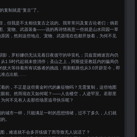
的复制就是“复古”了。
辉煌，但我是不太相信复古之说的。我常常问及复古论者们：倘若
地图、宠物、武器装备——说的再诗情画意一些就是山水田园一草
的原因，然则这些地点、宠物、武器现在也都开放着，为何不见
的阴影，罗杉娜仍无法见着日夜值守的毕安札；贝兹雷姆迷宫内仍
从1.5时代起就未曾消停；圣山之上，阿斯提亚教廷内的骗局仍
此的犹大等待着所有试炼者的挑战；而新航路也从3.0开辟至今，即
也准点出航……
冀着的，不正是这些黄金时代的象征物吗？无需复制，这些地图
在眼前。然而现在又如何呢？——人去楼空，人迹罕至。若那里
，为何不见有人去那些场景追寻快乐呢？
制的城市一样，只能满足一时的思想情绪，过不了多久，人们就
现的。
0地图，难道就不会多开练级了而导致无人说话了？