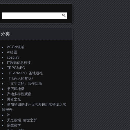
搜
索：
分类
ACGN领域
AI绘图
cosplay
IT数码信息科技
TRPG与BG
《CANAAN》圣地巡礼
《活死人的黎明》
「文字齿轮」写作活动
书店即地狱
产地多样性观察
勇者之光
参加第四使徒开设恋爱模组实验团之实
验报告
吃
天之彼端_创世之所
宗教哲学