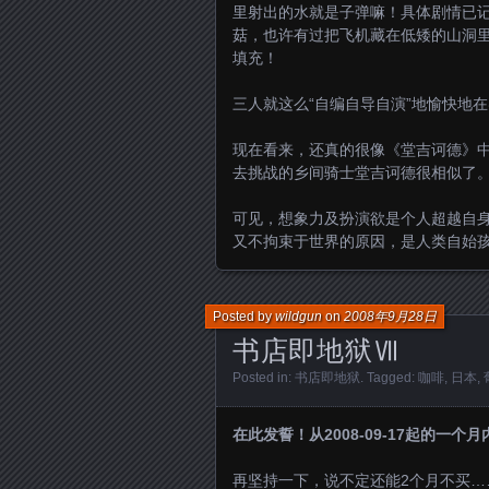
里射出的水就是子弹嘛！具体剧情已
菇，也许有过把飞机藏在低矮的山洞
填充！
三人就这么“自编自导自演”地愉快地
现在看来，还真的很像《堂吉诃德》
去挑战的乡间骑士堂吉诃德很相似了
可见，想象力及扮演欲是个人超越自
又不拘束于世界的原因，是人类自始
Posted by
wildgun
on
2008年9月28日
书店即地狱Ⅶ
Posted in:
书店即地狱
. Tagged:
咖啡
,
日本
,
在此发誓！从2008-09-17起的一个
再坚持一下，说不定还能2个月不买…