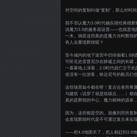
对空间的复制叫做“复制”，那么对时间
我不否认魔力3.0时代确实很经典很
说魔力3.0的服务器设置——也就是
一木。倘若这些真的是魔力当时辉煌
有人去重现辉煌呢？
至今城内的地下迷宫中仍徘徊着1.0
可听见史雷普尼尔在静谧之间的长啸，
一幕幕地上演着，2.0时代就伫立于
使没有一位游客，铁达尼号的船员们
这些场景如今都在呀！复古论者所希
与建筑（说穿了就是练级点……）都
真的是辉煌的中心、魔力精神的源泉
因为，这些都是空的。就像刘邦所复
会发现辉煌时代是不可通过复古来实
——把4.0地图关了，把人都赶到3.