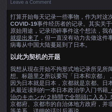
Leave a Comment
打算开始每天记录一些事物，作为对这
COVID-19
事件经历者的记录。其实关于
原始用途，记录琐碎事件这个想法，我
就提出来了
，但一直没有动力去做这件
病毒从中国大陆蔓延到了日本。
以此为契机的开题
我想从现在开始不拘形式地记录所见所
想。标题里之所以要写「日本和京都」
因为日本就是日本，京都就是京都。日
从最近读到的一本日本政治学入门书籍
治のキホンが２時間で全部頭に入る》
京都府、京都市的自治体地方政府，并
等关系。详细的话以后再说。