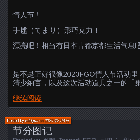
情人节！
手毬（てまり）形巧克力！
漂亮吧！相当有日本古都京都生活气息
是不是正好很像2020FGO情人节活动
清少納言，以及这次活动道具之一的「
继续阅读
Posted by
wildgun
on
2020年2月4日
节分图记