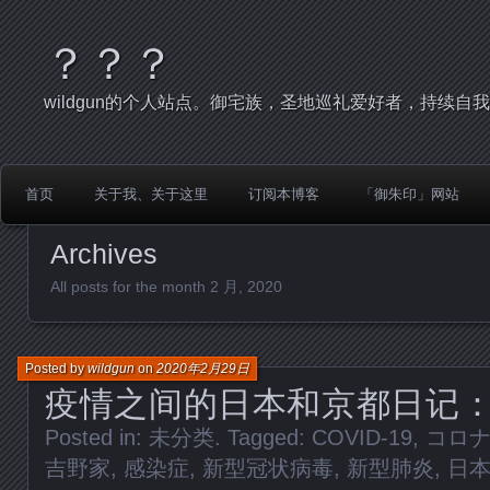
？？？
wildgun的个人站点。御宅族，圣地巡礼爱好者，持续自
首页
关于我、关于这里
订阅本博客
「御朱印」网站
Archives
All posts for the month 2 月, 2020
Posted by
wildgun
on
2020年2月29日
疫情之间的日本和京都日记：20
Posted in:
未分类
. Tagged:
COVID-19
,
コロ
吉野家
,
感染症
,
新型冠状病毒
,
新型肺炎
,
日