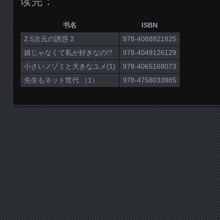
读完：
书名
ISBN
2.5次元の誘惑 2
978-4088821825
娘じゃなくて私が好きなの!?
978-4049126129
小さいノゾミと大きなユメ(1)
978-4065168073
先生もネット世代 （1）
978-4758033985
Posts navigation