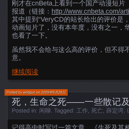
刚才在cnBeta上看到一个国产动漫短
报道（链接：
http://www.cnbeta.com/art
其中提到“VeryCD的站长给出的评价是
动画短片了，没有本年度，没有之一，华
也看了一下。
虽然我不会给与这么高的评价，但不得
意。
继续阅读
Posted by
wildgun
on
2009年9月28日
死，生命之死——一些散记
Posted in:
闲聊
. Tagged:
工作
,
死亡
,
薛定谔
.
记得高中时写过一篇文章，《生死及其