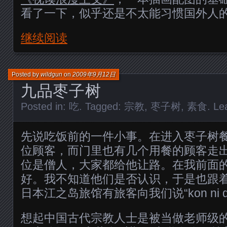
看了一下，似乎还是不太能习惯国外人
继续阅读
Posted by
wildgun
on
2009年9月12日
九品枣子树
Posted in:
吃
. Tagged:
宗教
,
枣子树
,
素食
.
Le
先说吃饭前的一件小事。在进入枣子树
位顾客，而门里也有几个用餐的顾客走
位是僧人，大家都给他让路。在我前面
好。我不知道他们是否认识，于是也跟
日本江之岛旅馆有旅客向我们说“kon ni q
想起中国古代宗教人士是被当做老师级