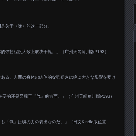
别是关于〈魄〉的这一部分。
的强韧程度大致上取决于魄。」（广州天闻角川版P193）
である。人間の身体の肉体的な強靭さは魄に大きな影響を受け
主要的还是显现于『气』的方面。」（广州天闻角川版P193）
「気」は魄の力の表出なのだ。」（日文Kindle版位置