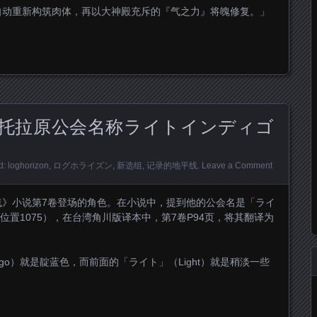
自动重新构筑肉体，再以大神殿充斥的『气之力』将魄修复。」
托拉原公会名称ライトインディゴ
d:
loghorizon
,
ログホライズン
,
新选组
,
记录的地平线
.
Leave a Comment
线》小说第7卷登场的角色。在小说中，提到他的公会名是「ライ
版位置1075），在台湾角川版译本中，第7卷P94页，将其翻译为
go）就是靛蓝色，而前面的「ライト」（Light）就是稍淡一些