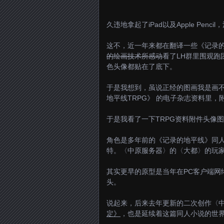
久违地拿起了iPad以及Apple Penc
这不，近一年来都在翻译一些《记录
的绘画技术所感动
看了LH群里围观跑
色头像都贴在了底下。
于是我想到，虽说正经的图画我是画
地平线TRPG》 的电子杂志资料里
于是我看了一下TRPG资料附件头像
角色是多年前的《记录的地平线》同
特。〈中原服务器〉的〈大都〉的玩
其实更早的原型是当年在PC客户端网
头。
说起来，后来去年更新的二次创作〈
定》
，也是延续着这篇同人小说的世