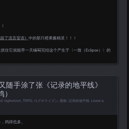
〉！
《踩了流言蜚语》
中的那只橙果酱精灵！！！
天抓住它就能早一天
续写
完结这个产生于〈一致（Eclipse）〉的
又随手涂了张《记录的地平线》
鸽）
ed:
loghorizon
,
TRPG
,
ログホライズン
,
图标
,
记录的地平线
.
Leave a
多，鸽得也多。