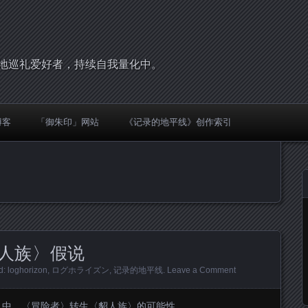
，圣地巡礼爱好者，持续自我量化中。
博客
「御朱印」网站
《记录的地平线》创作索引
人族〉假说
d:
loghorizon
,
ログホライズン
,
记录的地平线
.
Leave a Comment
》中，〈冒险者〉转生〈貂人族〉的可能性。