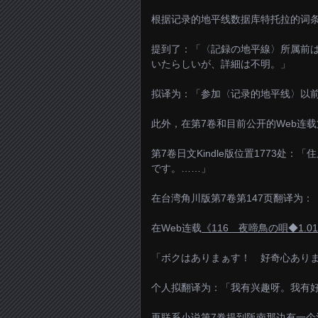
根据记录的地平线数据库特托拉的词
提到了：「〈記録の地平線〉所属前
いたらしいが、詳細は不明。」
拟译为：「参加〈记录的地平线〉以前，是
此外，在第7卷和目前公开的Web连
第7卷日文Kindle版位置1773
です。……」
在台湾角川版第7卷第147页翻译为
在Web连载
《116 夜啼鳥の唄◆1.0
「ボクはありまぁす！ 好奇心あり
个人拟翻译为：「我有兴趣呀。我有
再联系小说第7卷提到阪南那边有一