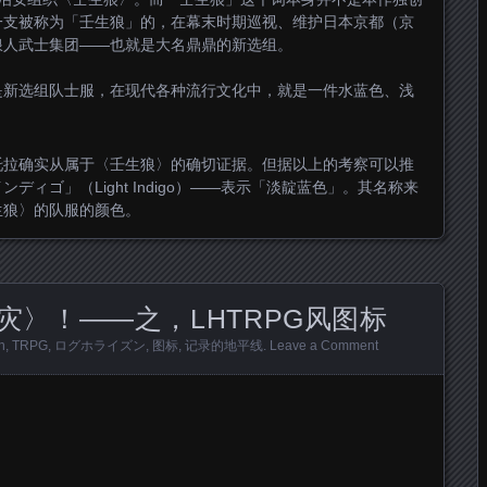
一支被称为「壬生狼」的，在幕末时期巡视、维护日本京都（京
浪人武士集团——也就是大名鼎鼎的新选组。
是新选组队士服，在现代各种流行文化中，就是一件水蓝色、浅
托拉确实从属于〈壬生狼〉的确切证据。但据以上的考察可以推
ィゴ」（Light Indigo）——表示「淡靛蓝色」。其名称来
生狼〉的队服的颜色。
灾〉！——之，LHTRPG风图标
n
,
TRPG
,
ログホライズン
,
图标
,
记录的地平线
.
Leave a Comment