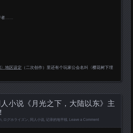
好者……
都〉地区设定
（二次创作）里还有个玩家公会名叫〈樱花树下埋
同人小说《月光之下，大陆以东》主
！
n
,
ログホライズン
,
同人小说
,
记录的地平线
.
Leave a Comment