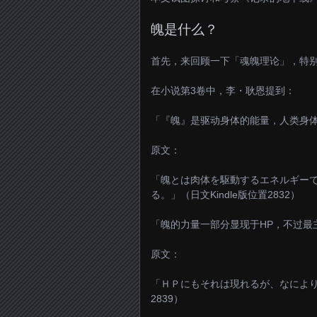
魄是什么？
首先，来回顾一下「魂魄理论」，特
在小说第3卷中，李・耿恩提到：
「『魄』是驱动身体的能量，人类身体
原文：
「魄とは肉体を駆動するエネルギー
る。」（日文Kindle版位置2832）
「魄的力量一部分显现于HP，不过最
原文：
「ＨＰにもそれは現れるが、なによりも
2839）