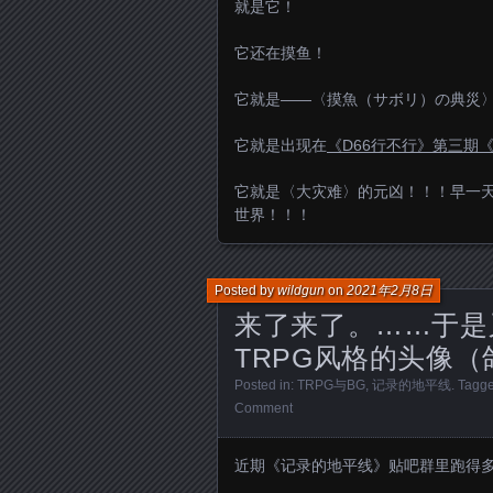
就是它！
它还在摸鱼！
它就是——〈摸魚（サボリ）の典災
它就是出现在
《D66行不行》第三期
它就是〈大灾难〉的元凶！！！早一
世界！！！
Posted by
wildgun
on
2021年2月8日
来了来了。……于是
TRPG风格的头像（
Posted in:
TRPG与BG
,
记录的地平线
. Tagg
Comment
近期《记录的地平线》贴吧群里跑得