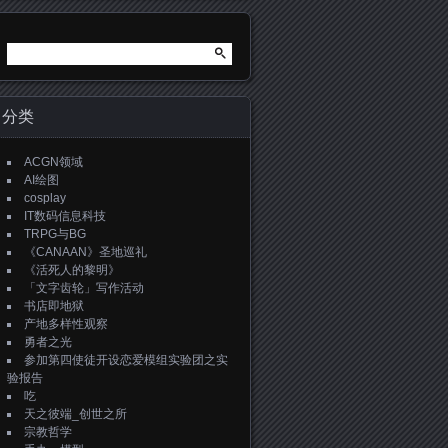
搜
索：
分类
ACGN领域
AI绘图
cosplay
IT数码信息科技
TRPG与BG
《CANAAN》圣地巡礼
《活死人的黎明》
「文字齿轮」写作活动
书店即地狱
产地多样性观察
勇者之光
参加第四使徒开设恋爱模组实验团之实
验报告
吃
天之彼端_创世之所
宗教哲学