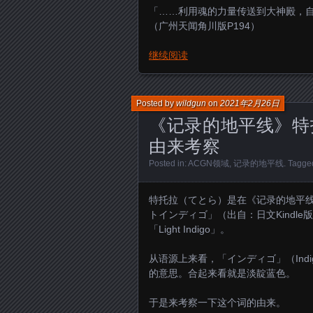
「……利用魂的力量传送到大神殿，
（广州天闻角川版P194）
继续阅读
Posted by
wildgun
on
2021年2月26日
《记录的地平线》特
由来考察
Posted in:
ACGN领域
,
记录的地平线
. Tagge
特托拉（てとら）是在《记录的地平
トインディゴ」（出自：日文Kindle
「Light Indigo」。
从语源上来看，「インディゴ」（Indi
的意思。合起来看就是淡靛蓝色。
于是来考察一下这个词的由来。