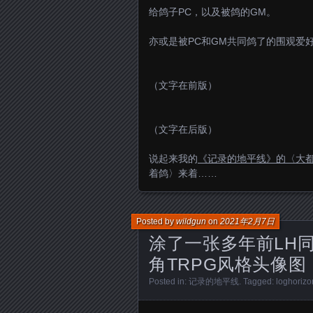
给鸽子PC，以及被鸽的GM。
亦或是被PC和GM共同鸽了的围观爱
（文字在前版）
（文字在后版）
说起来我的
《记录的地平线》的〈大
着鸽〉来着……
Posted by
wildgun
on
2021年2月7日
涂了一张多年前LH
角TRPG风格头像图
Posted in:
记录的地平线
. Tagged:
loghorizo