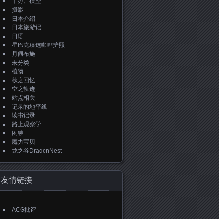
手办、模型
摄影
日本介绍
日本旅游记
日语
星巴克臻选咖啡护照
月间布施
未分类
植物
秋之回忆
空之轨迹
站点相关
记录的地平线
读书记录
路上观察学
闲聊
魔力宝贝
龙之谷DragonNest
友情链接
ACG批评