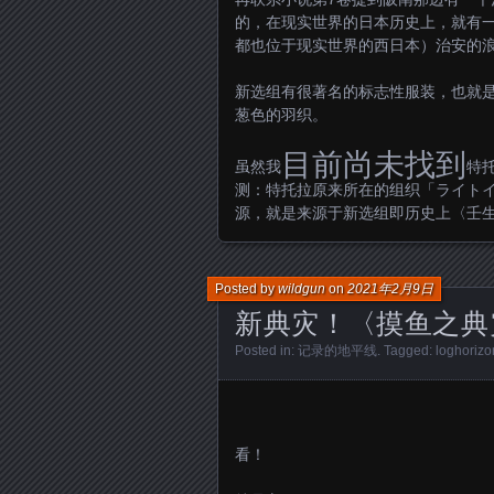
的，在现实世界的日本历史上，就有
都也位于现实世界的西日本）治安的
新选组有很著名的标志性服装，也就
葱色的羽织。
目前尚未找到
虽然我
特
测：特托拉原来所在的组织「ライトインデ
源，就是来源于新选组即历史上〈壬
Posted by
wildgun
on
2021年2月9日
新典灾！〈摸鱼之典
Posted in:
记录的地平线
. Tagged:
loghorizo
看！