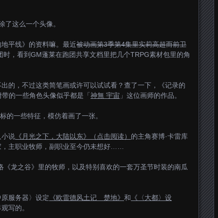
il，涂了这么一个头像。
的地平线》的资料嘛。最近
被动画第3季第4集里实莉高超而前卫
团时，看到GM蓬莱在跑团共享文档里把几个TRPG素材包里的角
不出的，不过这类简笔画或许可以试试看？查了一下，《记录的
，附带的一些角色头像似乎都是「
神無 宇宙
」这位画师的作品。
图标的一些特征，模仿着画了一张。
人小说
《月光之下，大陆以东》（点击阅读）
的主角赛博·卡雷库
家，主职业牧师，副职业至今仍未想好……
络《龙之谷》里的牧师，以及特别喜欢的一套万圣节时装的南瓜
中原服务器〉设定
《欧雷德风土记 楚地》
和
《〈大都〉设
界观写的。