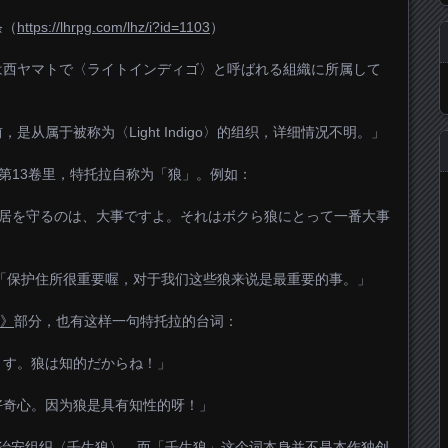
条（
https://lhrpg.com/lhz/i?id=1103
）
は西ヤマトで〈ライトインディゴ〉と呼ばれる組織に所属して
从属于被称为〈Light Indigo〉的组织，详细情况不明。」
载第13卷里，特托拉自称为「狼」。例如：
处：「住居を守るのは、大事ですよ。それはボクら狼にとって一番大事
：「保护住所很重要喔，对于我们这些狼来说是最重要的事。」
1》
部分，也有这样一句特托拉的台词：
ます。狼は知的だからね！」
好奇心。因为狼是具有知性的呀！」
个治安组织〈壬生狼〉。而「壬生狼」这个词本身并不是本作独创