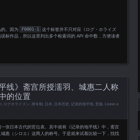
品的。因为
F0001-1
这个标签并不只对应《ログ・ホライズ
误标作品，所以这里列出多个检索词的 API 命中数，方便读者
平线》斋宫所授濡羽、城惠二人称
中的位置
n
,
ログホライズン
,
律令制
,
日本
,
日本历史
,
记录的地平线
,
贵族
.
Leave a
到一张日本古代的官位表。其中就有《记录的地平线》中，斋宫
及城惠（シロエ）这两人的称号。于是就来试着比较一下，找找