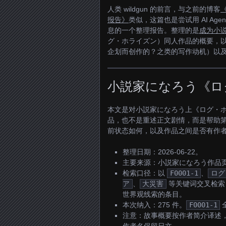
人类 wildgun 的前言，与之前的博客
报告》
类似，这篇也是尝试用 AI Age
息的一个整理报告。整理的是
成为小
グ・ホライズン）同人作品的概要，
企划而创作的？之类的写作动机）以
小説家になろう《ロ
本文是对小説家になろう上《ログ・
品，也不是重述正文剧情，而是帮助
前状态如何，以及作品之间是否有作
整理日期：2026-06-22。
主要来源：小説家になろう作品页
检索口径：以
F0001-1
、
ログ
ア
、
大災害
等关键词交叉检索
世界观线索的条目。
本次纳入：275 件。
F0001-1
注意：故事概要按作者简介译述