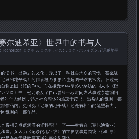
赛尔迪希亚〉世界中的书与人
d:
loghorizon
,
ログホラ
,
ログホライズン
,
ログ・ホライズン
,
记录的地平
厚的读书、出杂志的文化，形成了一种社会大众的习惯，甚至还
《记录的地平线》的作者橙乃ままれ也是图书馆的常客。在过去
自称是图书馆的Fan。而在接受may/皐めい采访的同人本《橙
アンソロ》中，橙乃谈及了自己曾经一段时间内从事过杂志编辑
作者的个人经历，还是社会整体的热衷于读书、出杂志的氛围，都
这部作品内。更何况《记录的地平线》还是有相当的笔墨着力于
社区氛围的一部作品。
说是将相关点点滴滴的资料整理一下——看看在〈赛尔迪希亚〉
人和事。又因为《记录的地平线》的主要故事是围绕〈秋叶原〉
分都是存在于秋叶原区域的事物和团体。