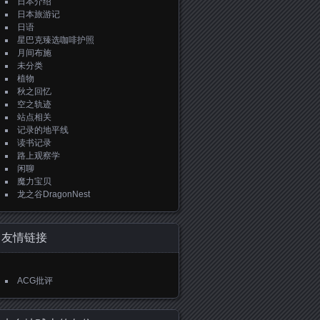
日本介绍
日本旅游记
日语
星巴克臻选咖啡护照
月间布施
未分类
植物
秋之回忆
空之轨迹
站点相关
记录的地平线
读书记录
路上观察学
闲聊
魔力宝贝
龙之谷DragonNest
友情链接
ACG批评