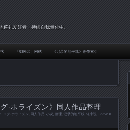
，圣地巡礼爱好者，持续自我量化中。
博客
「御朱印」网站
《记录的地平线》创作索引
グ·ホライズン》同人作品整理
n
,
ログ·ホライズン
,
同人作品
,
小说
,
整理
,
记录的地平线
,
轻小说
.
Leave a