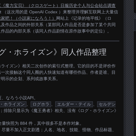
《《魔力宝贝》（クロスゲート）日服历史个人与公会站点调查
nt （这次用的是 OpenAI Codex ）来整理并理解互联网上大量信
说家吧！（小説家になろう！）
网站上《记录的地平线》（ロ
以及作品之间的外部关系（某部同人作品是否是参加了某个共同
及作品的内部关系（该同人作品剧情在原作故事中的定位）。
グ・ホライズン》同人作品整理
ホライズン》相关二次创作的索引式整理。它的目的不是评价作
第一次接触这个同人圈的人快速知道有哪些作品、作者是谁、目
者明示的企划、系列或故事关系。
、なろう小説API。
・ホライズン
、
ログホラ
、
エルダー・テイル
、
セルデシ
；排除只显示为《魔王勇者》相关、没有《ログ・ホライズン》
全量快照为 884 件，其中很多不是本作对象。
，尽量不加入正文剧透；人名、地名、技能、怪物、作品标题、