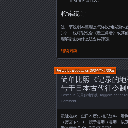
作者名保留日文。
检索统计
这一节说明本整理是怎样找到候选作
ン》，也可能包含《魔王勇者》或其他
理解后面为什么还要再筛选。
继续阅读
Posted by
wildgun
on
2024年7月29日
简单比照《记录的地
号于日本古代律令制
Posted in:
记录的地平线
. Tagged:
loghorizo
Comment
最近在读一些日本历史相关资料，看
（斎宮トウリ）授予濡羽（濡羽）以
看这俩称号的位置和官员职务。