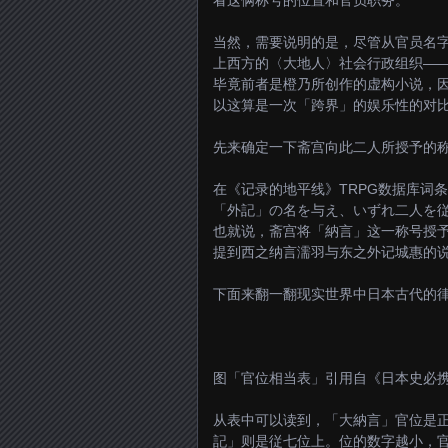
当然，需要说明的是，尽管从官员名
上西方的〈大地人〉社会行政组织—
毕竟前者是橙乃所创作的虚构小说，
以这算是一次「跨界」的娱乐性的对
先来确定一下斋宫向此二人所授予的
在《记录的地平线》TRPG数据库词条
「外記」の名を与え、いずれ二人を
也就说，斋宫将「納言」这一称号授
提到西之纳言濡羽与东之外记城惠的
下面来翻一翻现实世界中日本古代的
图「官位相当表」引用自《日本史必携》（
从表中可以读到，「大納言」官位是
記」则是従七位上。位的数字越小，