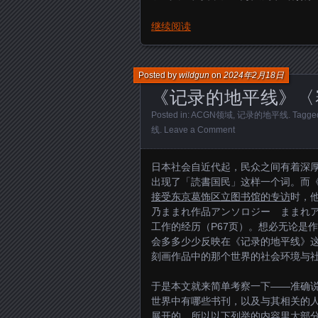
继续阅读
Posted by
wildgun
on
2024年2月18日
《记录的地平线》〈
Posted in:
ACGN领域
,
记录的地平线
. Tagge
线
.
Leave a Comment
日本社会自近代起，民众之间有着深
出现了「読書国民」这样一个词。而
接受东京葛饰区立图书馆的专访
时，他
乃ままれ作品アンソロジー ままれ
工作的经历（P67页）。想必无论是
会多多少少反映在《记录的地平线》
刻画作品中的那个世界的社会环境与
于是本文就来简单考察一下——准确
世界中有哪些书刊，以及与其相关的
展开的，所以以下列举的内容里大部