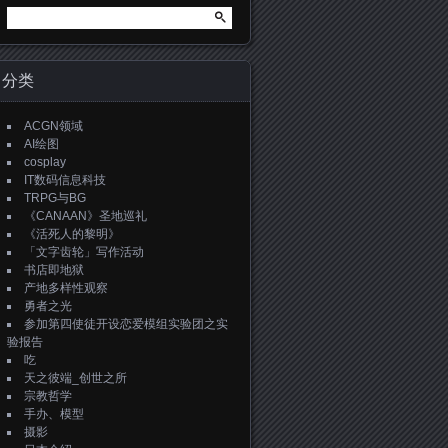
搜
索：
分类
ACGN领域
AI绘图
cosplay
IT数码信息科技
TRPG与BG
《CANAAN》圣地巡礼
《活死人的黎明》
「文字齿轮」写作活动
书店即地狱
产地多样性观察
勇者之光
参加第四使徒开设恋爱模组实验团之实
验报告
吃
天之彼端_创世之所
宗教哲学
手办、模型
摄影