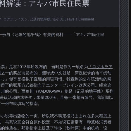
料解读：アキバ市民住民票
n
,
ログホライズン
,
记录的地平线
,
轻小说
.
Leave a Comment
的一份与《记录的地平线》有关的资料——「アキバ市民住民
。
票」是在2013年所发布的，当时是作为一项名为
「ログホラア
项之一的奖品而发布的，翻译成中文就是「庆祝记录的地平线动
っっ」似乎是模拟了直继的用语习惯。我查到的公布该活动的网
中留下的联系方式都指向了エンターブレイン这家公司。经查这
川的公司。而角川（KADOKAWA）则是《记录的地平线》系列
是该活动的末等奖，限量200张，且每一张都有编号。我近期以
有一张帮助填写的指南。
非小说等出版物的一页。所以我不确定橙乃ままれ在多大程度上
说，与其说完全符合原作设定，不如说它更带有一种笼络消费者
感的性质在。那张指南上提及了许多〈秋叶原〉中的机构、设