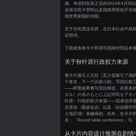
施。考虑到在其之后的2014年4月同
这张住民卡资料以及指南用纸似乎也
戏世界家园的功能。
至于住民票这东西，在日本社会中就
证明书。
下面就来将卡片和填写指南对照起来
关于秋叶原行政权力来源
看卡片最引人注目（至少是吸引了我
个签名，下一个比较小的、写得比较工整的
——即蕾妮希雅与克拉斯提。在签名
タル〉の名のもとに上記市民をアキ
叶原〉行政的权力来源——或者说得
念是由〈圆桌会议〉以及〈自由都市
土地区域）来确保的。此外，在卡片
名：「Round table conference」与「Le
从卡片内容设计推测在剧情