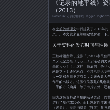
《记录的地平线》资
（2013）
Posted in:
记录的地平线
. Tagged:
loghorizo
在
之前的整理文
中我提及了2013年
票」。本文就来更加细致地解读一下
关于资料的发布时间与性质
正如标题所示，这张「アキバ市民住民
ニメ化記念祭りっっ！！」
活动的奖
画化っっ！！」这样，最后的「祭り
站是ファミ通的站点，不过活动说明
是一家和角川书店有关，后来合并入角
作品的出版方。这张住民票是C奖也就
二手的方式购得，除了卡片以外，还
因为这份资料是单独的活动奖品，而
进行了制作或监修。而且就其性质来
（读者）、提高消费者（读者）参与