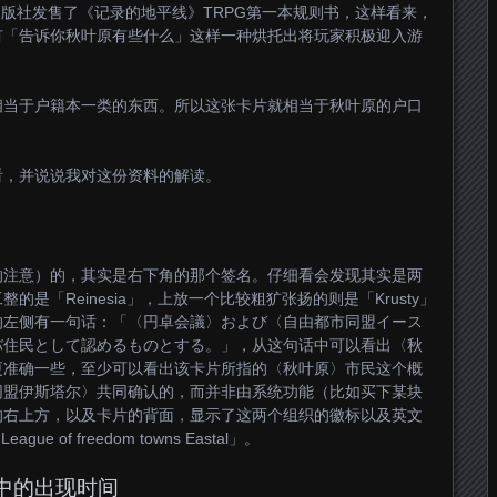
出版社发售了《记录的地平线》TRPG第一本规则书，这样看来，
有「告诉你秋叶原有些什么」这样一种烘托出将玩家积极迎入游
相当于户籍本一类的东西。所以这张卡片就相当于秋叶原的户口
看，并说说我对这份资料的解读。
的注意）的，其实是右下角的那个签名。仔细看会发现其实是两
是「Reinesia」，上放一个比较粗犷张扬的则是「Krusty」
的左侧有一句话：「〈円卓会議〉および〈自由都市同盟イース
バ住民として認めるものとする。」，从这句话中可以看出〈秋
更准确一些，至少可以看出该卡片所指的〈秋叶原〉市民这个概
同盟伊斯塔尔〉共同确认的，而并非由系统功能（比如买下某块
的右上方，以及卡片的背面，显示了这两个组织的徽标以及英文
ague of freedom towns Eastal」。
中的出现时间