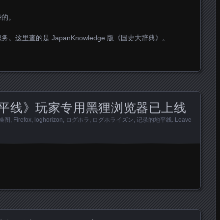
些的。
这里查的是 JapanKnowledge 版《国史大辞典》。
地平线》玩家专用黑狸浏览器已上线
I绘图
,
Firefox
,
loghorizon
,
ログホラ
,
ログホライズン
,
记录的地平线
.
Leave