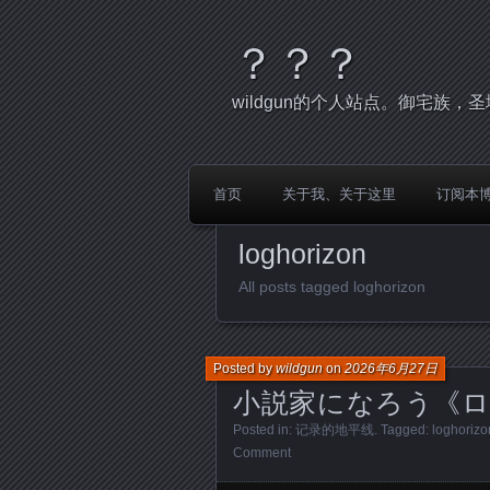
？？？
wildgun的个人站点。御宅族
首页
关于我、关于这里
订阅本
loghorizon
All posts tagged loghorizon
Posted by
wildgun
on
2026年6月27日
小説家になろう《ロ
Posted in:
记录的地平线
. Tagged:
loghorizo
Comment