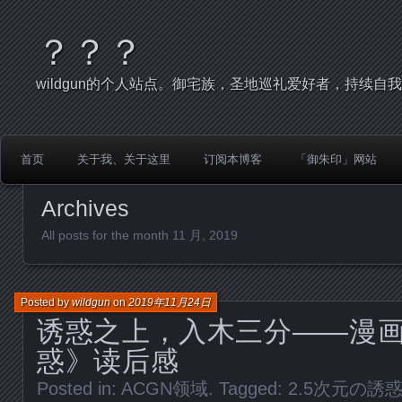
？？？
wildgun的个人站点。御宅族，圣地巡礼爱好者，持续自
首页
关于我、关于这里
订阅本博客
「御朱印」网站
Archives
All posts for the month 11 月, 2019
Posted by
wildgun
on
2019年11月24日
诱惑之上，入木三分——漫画
惑》读后感
Posted in:
ACGN领域
. Tagged:
2.5次元の誘