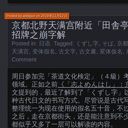
Posted by
wildgun
on
2019年11月12日
京都北野天满宫附近「田舎
招牌之崩字解
Posted in:
日语
. Tagged:
くずし字
,
そば
,
京
天满宫
,
变体假名
,
古文字
,
古文書
,
変体仮名
,
Comment
周日参加完「茶道文化検定」（４級）
领域。正如之前
《「志よめんはし」：
文提到的，最近了解到了「くずし字」
种古代日文的书写方式。尽管说是古代
整理统一为现在使用的假名五十音，不
之后，走在京都街头，还是能注意到不
都似乎又多了一层可以解读的内容。