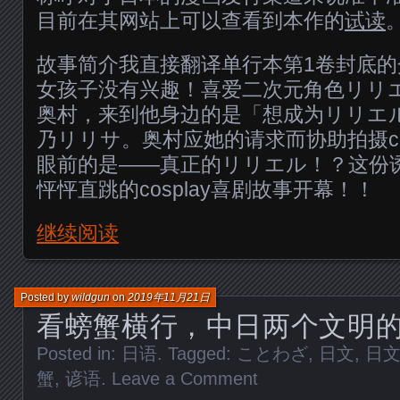
目前在其网站上可以查看到本作的
试读
故事简介我直接翻译单行本第1卷封底
女孩子没有兴趣！喜爱二次元角色リリ
奥村，来到他身边的是「想成为リリエ
乃リリサ。奥村应她的请求而协助拍摄co
眼前的是——真正的リリエル！？这份
怦怦直跳的cosplay喜剧故事开幕！！
继续阅读
Posted by
wildgun
on
2019年11月21日
看螃蟹横行，中日两个文明
Posted in:
日语
. Tagged:
ことわざ
,
日文
,
日
蟹
,
谚语
.
Leave a Comment