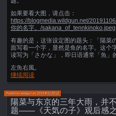
题。
如果要看大图，请点击：
https://blogmedia.wildgun.net/2
你的名字。/sakana_of_tennkinoko.jpeg
有趣的是，这张设定图的题头：「陽菜
面写着一个字，显然是鱼的名字。这个
读写为「さかな」，即日语通常「魚」
左魚右風。
继续阅读
Posted by
wildgun
on
2019年11月1日
陽菜与东京的三年大雨，并
题——《天気の子》观后感