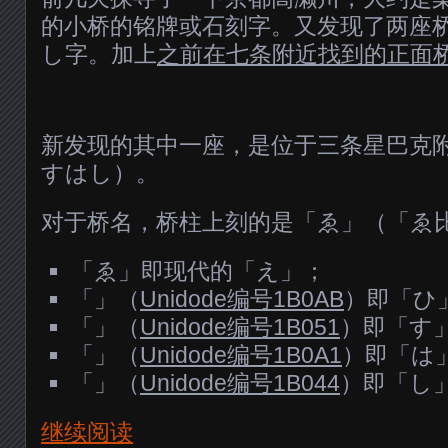
的小桥的铭牌或石刻字。又发现了两座
し字。加上
之前在七条附近找到的正面
新发现的其中一座，是位于三条星巴克
すはし）。
对于桥名，桥柱上刻的是「ゑ」（「ゑ
「ゑ」即现代的「え」；
「」（
Unidode编号1B0AB
）即「ひ
「」（
Unidode编号1B051
）即「す
「」（
Unidode编号1B0A1
）即「は
「」（
Unidode编号1B044
）即「し
继续阅读