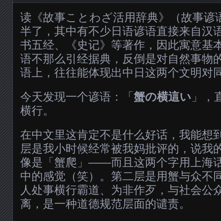
读《故事ことわざ活用辞典》（故事谚
半了，其中有不少日语谚语直接来自汉
书五经、《史记》等著作，因此寓意基
语不那么引经据典，反倒是对自然事物
语上，往往能体现出中日这两个文明对
今天发现一个谚语：「
蟹の横這い
」，
横行。
在中文里这肯定不是什么好话，我能想
层是我小时候经常被我妈批评的，说我
像是「蟹爬」——而且这两个字用上海
中的感觉（笑）。第二层是用蟹与众不
人处事横行霸道、为非作歹，与社会公
离，是一种道德规范层面的谴责。