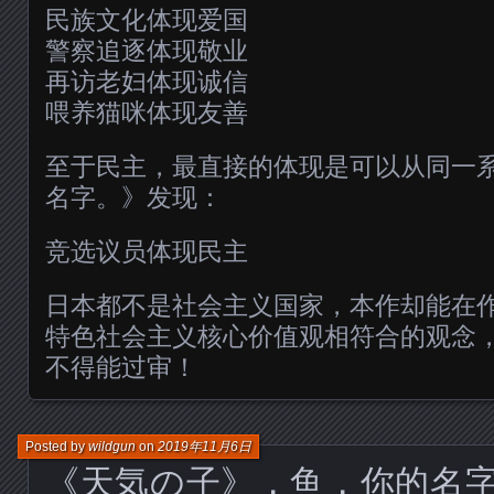
民族文化体现爱国
警察追逐体现敬业
再访老妇体现诚信
喂养猫咪体现友善
至于民主，最直接的体现是可以从同一
名字。》发现：
竞选议员体现民主
日本都不是社会主义国家，本作却能在
特色社会主义核心价值观相符合的观念
不得能过审！
Posted by
wildgun
on
2019年11月6日
《天気の子》，鱼，你的名