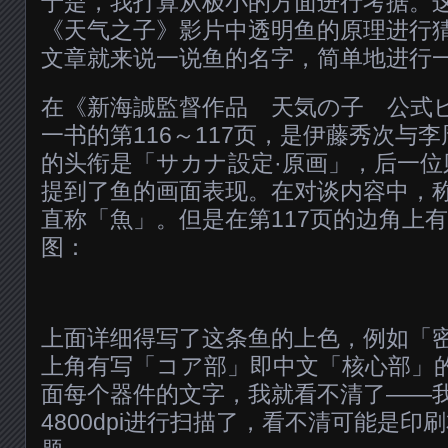
于是，我打算从极小的方面进行考据。
《天气之子》影片中透明鱼的原理进行
文章就来说一说鱼的名字，简单地进行
在《新海誠監督作品 天気の子 公式
一书的第116～117页，是伊藤秀次与
的头衔是「サカナ設定·原画」，后一位
提到了鱼的画面表现。在对谈内容中，
直称「魚」。但是在第117页的边角上
图：
上面详细得写了这条鱼的上色，例如「
上角有写「コア部」即中文「核心部」
面每个器件的文字，我就看不清了——
4800dpi进行扫描了，看不清可能是印