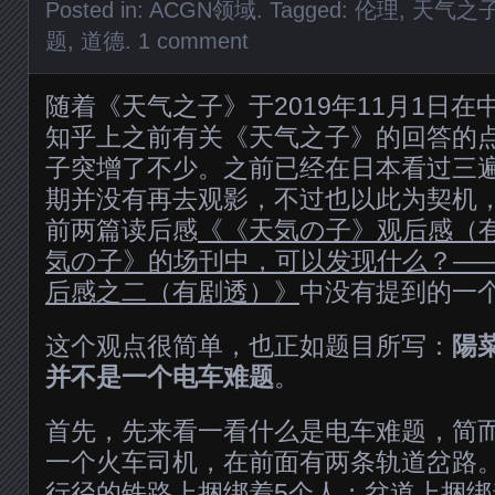
Posted in:
ACGN领域
. Tagged:
伦理
,
天气之
题
,
道德
.
1 comment
随着《天气之子》于2019年11月1日
知乎上之前有关《天气之子》的回答的
子突增了不少。之前已经在日本看过三
期并没有再去观影，不过也以此为契机
前两篇读后感
《《天気の子》观后感（
気の子》的场刊中，可以发现什么？—
后感之二（有剧透）》
中没有提到的一
这个观点很简单，也正如题目所写：
陽
并不是一个电车难题
。
首先，先来看一看什么是电车难题，简
一个火车司机，在前面有两条轨道岔路
行径的铁路上捆绑着5个人；岔道上捆绑