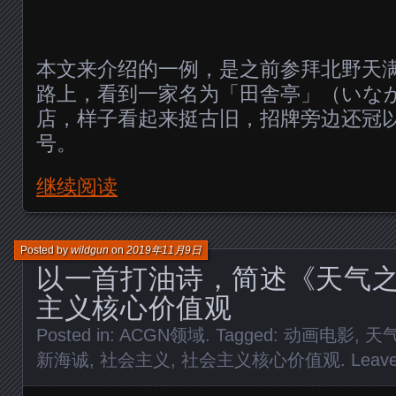
本文来介绍的一例，是之前参拜北野天
路上，看到一家名为「田舎亭」（いな
店，样子看起来挺古旧，招牌旁边还冠
号。
继续阅读
Posted by
wildgun
on
2019年11月9日
以一首打油诗，简述《天气
主义核心价值观
Posted in:
ACGN领域
. Tagged:
动画电影
,
天
新海诚
,
社会主义
,
社会主义核心价值观
.
Leav