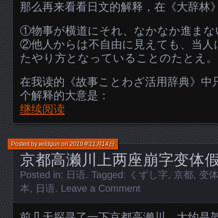
那么再来看看日文的解释，在《大辞林
①物事が横道にそれ、なかなか進まな
②他人からは不自由に見えても、当人
たやり方となっていることのたとえ。
在我读的《故事ことわざ活用辞典》中
个解释的大意是：
继续阅读
Posted by
wildgun
on
2019年11月14日
京都高濑川上两座崩字变体
Posted in:
日语
. Tagged:
くずし字
,
京都
,
变
本
,
日语
.
Leave a Comment
前几天探寻了一下京都高濑川，大约是