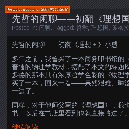
Posted by
wildgun
on
2009年12月26日
先哲的闲聊——初翻《理想
Posted in:
闲聊
. Tagged:
哲学
,
理想国
,
苏格
先哲的闲聊——初翻《理想国》小感
多年之前，我曾买了一本商务印书馆的
普通的物理学教材，搭配了本文的标题
多德的那本具有浓厚哲学色彩的《物理
买了一本，回来一看——果然艰难、晦
一边了。
同样，对于他师父写的《理想国》，我
书，以后在书店里看到也就直接略过了
继续阅读