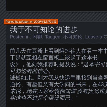
Posted by
wildgun
on
2009年12月14日
我于不可知论的进步
Posted in:
闲聊
. Tagged:
不可知论
.
Leave a 
前几天在豆瓣上看到蝌蚪往人在看一本
于是就互相在留言板上谈起了这本书——《
设》，他向我推荐时提及说：“
这本书可
可知论者的信心。
”
诚然如此。刚才我从快递手里接到当当
通俗、有趣但又有大学问的书来，在43
来说，现在大家应该都知道‘没有比光速
实这也不过是个假设而已。
”