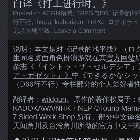
自译《打工进行时。》
Posted in:
ACGN领域
,
TRPG与BG
,
记录的地
行不行
,
lhtrpg
,
loghorizon
,
TRPG
,
ログホライ
记录的地平线
.
Leave a Comment
说明：本文是对《记录的地平线》（ロ
生同名桌面角色扮演游戏在其
官方网站
杂志《『イントゥ・ザ・セルデシア』
ア・ガゼット』》
中《できるかなシッ
（D66行不行）专栏部分的个人爱好者
翻译者：
wildgun
。原作的著作权属于：
KADOKAWA/NHK・NEP ©Touno Mamare 
7 Sided Work Shop 所有。部分
天闻角川及台湾角川所做的官方中文书