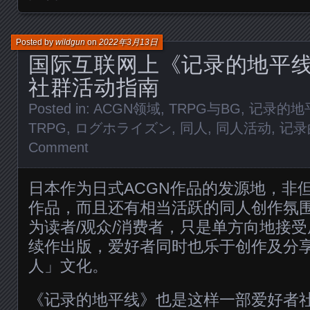
Posted by
wildgun
on
2022年3月13日
国际互联网上《记录的地平
社群活动指南
Posted in:
ACGN领域
,
TRPG与BG
,
记录的地
TRPG
,
ログホライズン
,
同人
,
同人活动
,
记录
Comment
日本作为日式ACGN作品的发源地，非
作品，而且还有相当活跃的同人创作氛
为读者/观众/消费者，只是单方向地接
续作出版，爱好者同时也乐于创作及分
人」文化。
《记录的地平线》也是这样一部爱好者