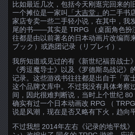
比如最近几次，包括今天刚逛完回来的
一个摊位是一家叫
「大吉堂」
的二手书
家店专卖一些二手轻小说，在其中，我发现
尾的书——其实是 TRPG （桌面角色
往都是由以前著名的日本动画片改编而
ブック）或跑团记录（リプレイ）。
我所知道或见过的有《新世纪福音战士
《秀逗魔导士》以及《罗德斯岛战记》的 
记录。这些游戏书往往都是出自于「富
这个品牌文库中。不过我没有具体考察
间，因此很难判断说，当时上个世纪 80 
确实有过一个日本动画改 RPG （ TR
说是风潮，现在是否又略有下火，趋向
不过我想 2014年左右《记录的地平线
ン）改编出了
同名的 TRPG 游戏
，应该