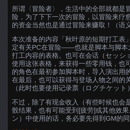
所谓〈冒险者〉，生活中的全部就都是
险，为了下下一次的冒险，以冒险来疗
的资金当然也是通过冒险来赚取！（语
本次准备的内容「秋叶原的短期打工表
定有关PC在冒险——也就是脚本与脚本
打工内容的表格。也可在会话（セッシ
使用这张表格，来获得一些零用钱，也
的角色在最初参加脚本时，导入演出用
在最后，也可以获得与登场人物之间的
（此时也要使用记录票（ログチケット
不过，除了有现金收入（有些时候也会
骰结果，也有可能受到[疲劳]或其他效
ン）中使用的话，务必要先得到GM的