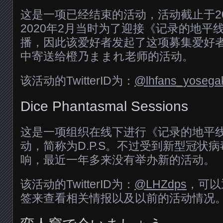
这是一项已经结束的活动，活动截止于202
2020年2月当时为了迎接《记录的地平
播，因此该爱好者发起了这项募集爱好
中寄送给橙乃ままれ老师的活动。
该活动的TwitterID为：
@lhfans_yosega
Dice Phantasmal Sessions
这是一项组织在线下进行《记录的地平线
动，简称为D.P.S。不过受到新型冠状病毒
响，最近一年多来没有举办新的活动。
该活动的TwitterID为：
@LHZdps
，可以
签来查看相关情报以及以前的活动情况