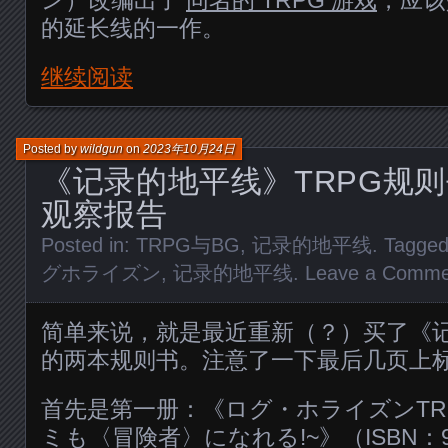
的延长线的一作。
继续阅读
Posted by
wildgun
on
2023年10月24日
《记录的地平线》TRPG规
观察报告
Posted in:
TRPG与BG
,
记录的地平线
. Tagge
グホライズン
,
记录的地平线
.
Leave a Comme
简单来说，就是最近重新（？）买了《记
的两本规则书。注意了一下最后几页上
首先是第一册：《ログ・ホライズンTR
ミも〈冒険者〉になれる!~》（ISBN：978