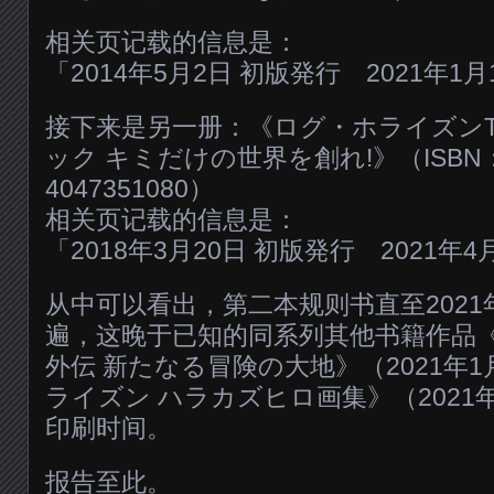
相关页记载的信息是：
「2014年5月2日 初版発行 2021年1
接下来是另一册：《ログ・ホライズンT
ック キミだけの世界を創れ!》（ISBN： ‎
4047351080）
相关页记载的信息是：
「2018年3月20日 初版発行 2021年4
从中可以看出，第二本规则书直至2021
遍，这晚于已知的同系列其他书籍作品
外伝 新たなる冒険の大地》（2021年
ライズン ハラカズヒロ画集》（2021
印刷时间。
报告至此。