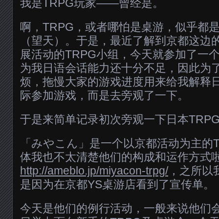
我是TRPG玩家——曾经是。
啊，TRPG，或者哪怕是桌游，似乎都
（望天）。于是，最近了解到京都这边
展活动的TRPG小组，今天就参加了一
为我日语会话能力还十分不足，因此为
烦，拖慢大家的游戏进度用来给我解释
际参加游戏，而是去旁观了一下。
于是来简单记录初次旁观一下日本TRP
「みやこん」是一个以京都活动为主的T
体我也不太清楚他们的构成和运作方式
http://ameblo.jp/miyacon-trpg/
，之所以
是因为在京都YS桌游店看到了宣传单。
今天是他们的例行活动，一般来说他们