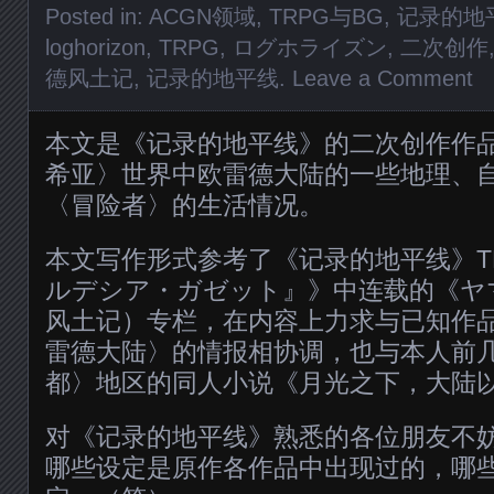
Posted in:
ACGN领域
,
TRPG与BG
,
记录的地
loghorizon
,
TRPG
,
ログホライズン
,
二次创作
德风土记
,
记录的地平线
.
Leave a Comment
本文是《记录的地平线》的二次创作作
希亚〉世界中欧雷德大陆的一些地理、
〈冒险者〉的生活情况。
本文写作形式参考了《记录的地平线》T
ルデシア・ガゼット』》中连载的《ヤ
风土记）专栏，在内容上力求与已知作
雷德大陆〉的情报相协调，也与本人前
都〉地区的同人小说《月光之下，大陆
对《记录的地平线》熟悉的各位朋友不
哪些设定是原作各作品中出现过的，哪