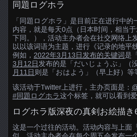
同題ログホラ
「同題ログホラ」是目前正在进行中的
内容，就是每天0点（日本时间，相当于
下同。），活动主办者会在社交网络上
以以该词语为主题，进行《记录的地平
例如，
2022年3月13日发布的关键词
是
3月12日
发布的是「だいじょうぶ」（
月11日
则是「おはよう」（早上好）等
该活动于Twitter上进行，主办页面是：
@
#同題ログホラ
这个标签，就可以看到
ログホラ版深夜の真剣お絵描き
这是一个过往的活动。活动内容与上面
似，活动主办者会在每个周五会发布一