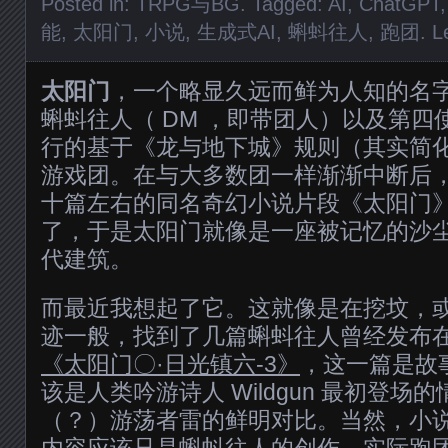
Posted in:
TRPG与BG
. Tagged:
AI
,
ChatGPT
能
,
太阳门
,
小说
,
生成式AI
,
蝌蚪往人
,
跑团
.
L
太阳门
，一个略显久远而鲜为人知的名
蝌蚪往人（ DM ，即带团人）以及第
行的基于《龙与地下城》规则（其实简化
游戏团。在与大多数团一样渐渐中断后，
十篇左右的同名奇幻小说片段《太阳门
了，于是太阳门就像是一座被记忆的沙
代建筑。
而最近我想起了它。这就像是在挖坟，
迹一般，找到了几篇蝌蚪往人曾经发布
《太阳门〇·日光镇六-3》
，这一篇是故
该是人类吟游诗人 Wildgun 最初登
（？）游荡者雷的鲜明对比。当然，小