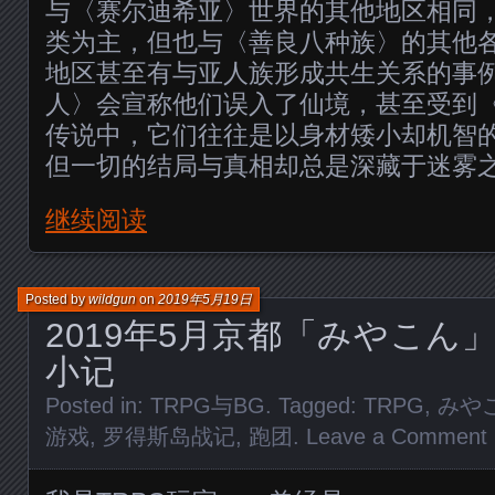
与〈赛尔迪希亚〉世界的其他地区相同
类为主，但也与〈善良八种族〉的其他
地区甚至有与亚人族形成共生关系的事
人〉会宣称他们误入了仙境，甚至受到
传说中，它们往往是以身材矮小却机智
但一切的结局与真相却总是深藏于迷雾
继续阅读
Posted by
wildgun
on
2019年5月19日
2019年5月京都「みやこん」
小记
Posted in:
TRPG与BG
. Tagged:
TRPG
,
みや
游戏
,
罗得斯岛战记
,
跑团
.
Leave a Comment