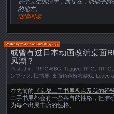
是个天生的猎手，而现在，他似乎感
的地方。
继续阅读
Posted by
wildgun
on
2024年8月21日
或曾有过日本动画改编桌面R
风潮？
Posted in:
TRPG与BG
. Tagged:
RPG
,
TRPG
ンブック
,
旧书展
,
桌面角色扮演游戏
.
Leave 
在先前的
《京都二手书展盘点及我的经
二手书展都会有一些各自的性格，但准
为每个出展书店的性格。