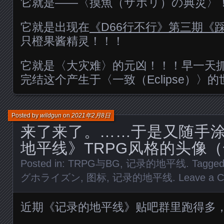
它就是——〈摸魚（サボリ）の典災〉
它就是出现在
《D66行不行》第三期《
只橙果酱精灵！！！
它就是〈大灾难〉的元凶！！！早一天
完结这个产生于〈一致（Eclipse）〉
Posted by
wildgun
on
2021年2月8日
来了来了。……于是又随手
地平线》TRPG风格的头像
Posted in:
TRPG与BG
,
记录的地平线
. Tagge
グホライズン
,
图标
,
记录的地平线
.
Leave a 
近期《记录的地平线》贴吧群里跑得多