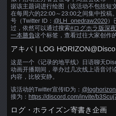
据该主题词进行绘图（该活动不包括短
在每周六的22:00～23:00之间集中
号（Twitter ID：
@LH_onedraw2020
）
过，依然可以通过搜索
#ログホラ版深夜
一本勝負
这个标签，查看过往大家创作
アキバ | LOG HORIZON@Disco
这是一个《记录的地平线》日语聊天Disc
动画开播期间，举办过几次线上语音讨
内容，比较安静。
该活动的Twitter宣传ID为：
@loghorizo
接为：
https://discord.com/invite/b3Sc
ログ・ホライズン寄書き企画