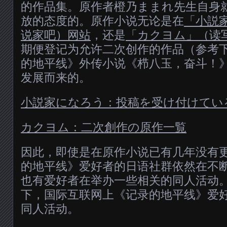
的作品集。原作者橙乃ままれ先生自身
放的态度的。原作小说无论是在
「小説
说家吧）网站
，还是
「カクヨム」（读
期便登记为允许二次创作的作品（参考
的地平线》外传小说《栉八玉，奋斗！
发展而来的。
小説家になろう：投稿を受け付けてい
カクヨム：二次創作の原作一覧
因此，即使是在原作小说已有几年没有
的地平线》爱好者的日语社群依然在不
也有爱好者在举办一些相关的同人活动
下，国际互联网上《记录的地平线》爱
同人活动。