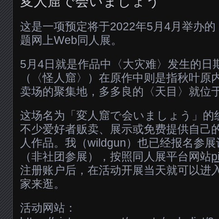
変人窟で会いましょう
这是一项预定将于2022年5月4月举办
题网上Web同人展。
5月4日就是作品中〈大灾难〉发生的日
（〈怪人窟〉）在原作中则是指秋叶原
卖场的聚集地，多多良的〈天目〉就位
这场名为「変人窟で会いましょう」的
不少爱好者贩卖、展示或免费提供自己
人作品。我（wildgun）也已经报名参
（非社团参展），按照同人展平台网站
p
注册账户后，在活动开展当天就可以进
家来逛。
活动网站：