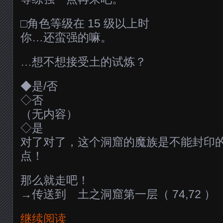
□角色等级在 15 级以上时
你…还蛮强的嘛。
…想不想接受土的试炼？
◆是/否
◇否
（无内容）
◇是
对了对了，这个洞窟的魔族是不能封印
点！
那么就走吧！
→传送到 土之洞窟第一层（ 74,72 ）
继续阅读