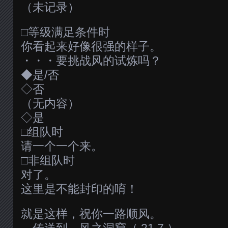
（未记录）
□等级满足条件时
你看起来好像很强的样子。
・・・要挑战风的试炼吗？
◆是/否
◇否
（无内容）
◇是
□组队时
请一个一个来。
□非组队时
对了。
这里是不能封印的唷！
就是这样，祝你一路顺风。
→传送到 风之洞窟（ 21,7 ）