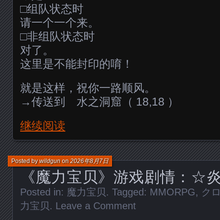
□组队状态时
请一个一个来。
□非组队状态时
对了。
这里是不能封印的唷！
就是这样，祝你一路顺风。
→传送到 水之洞窟（ 18,18 ）
继续阅读
Posted by
wildgun
on
2026年8月7日
《魔力宝贝》游戏剧情：☆
Posted in:
魔力宝贝
. Tagged:
MMORPG
,
ク
力宝贝
.
Leave a Comment