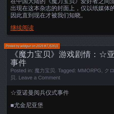
在中国大陆的《魔力宝贝》爱好者之间
出现在这本杂志的封面上，仅以纸媒体
因此直到现在才被我们知晓。
继续阅读
Posted by
wildgun
on
2026年7月26日
《魔力宝贝》游戏剧情：☆
事件
Posted in:
魔力宝贝
. Tagged:
MMORPG
,
ク
贝
.
Leave a Comment
☆亚诺曼阅兵仪式事件
■尤金尼亚堡