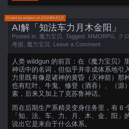
Posted by
wildgun
on
2026年8月1日
AI解「知法车力月木金阳」
Posted in:
魔力宝贝
. Tagged:
MMORPG
,
ク
考据
,
魔力宝贝
.
Leave a Comment
人类 wildgun 的前言：在《魔力宝贝
神话中的名词，但似乎并非成体系地引
力里既有像是诸神的黄昏（灭神箭）那
也有红叶、牛鬼、修登（酒吞）、（源
素，后来又加上了克苏鲁神话。
而在后期生产系精灵变身任务里，有 8 
「知、法、车、力、月、木、金、阳」
说出它是来自于什么体系。