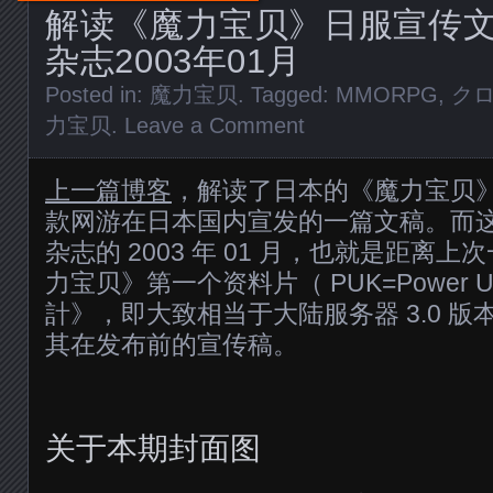
解读《魔力宝贝》日服宣传文稿
杂志2003年01月
Posted in:
魔力宝贝
. Tagged:
MMORPG
,
ク
力宝贝
.
Leave a Comment
上一篇博客
，解读了日本的《魔力宝贝
款网游在日本国内宣发的一篇文稿。而
杂志的 2003 年 01 月，也就是距离
力宝贝》第一个资料片（ PUK=Power U
計》，即大致相当于大陆服务器 3.0 
其在发布前的宣传稿。
关于本期封面图