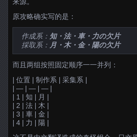
来源。
原攻略确实写的是：
作成系：
知・法・車・力の欠片
採取系：
月・木・金・陽の欠片
而且两组按照固定顺序一一并列：
| 位置 | 制作系 | 采集系 |
| — | — | — |
| 1 | 知 | 月 |
| 2 | 法 | 木 |
| 3 | 車 | 金 |
| 4 | 力 | 陽 |