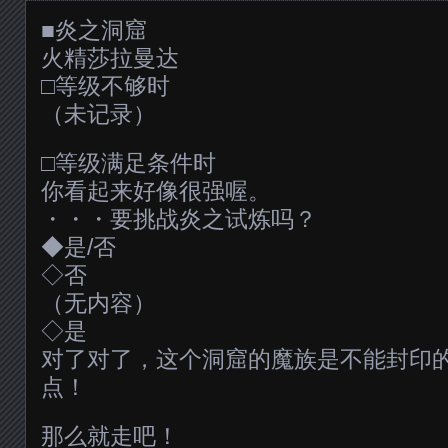
■炎之洞窟
火精莎拉曼达
□等级不够时
（未记录）
□等级满足条件时
你看起来好像很强喔。
・・・要挑战炎之试炼吗？
◆是/否
◇否
（无内容）
◇是
对了对了，这个洞窟的魔族是不能封印
点！
那么就走吧！