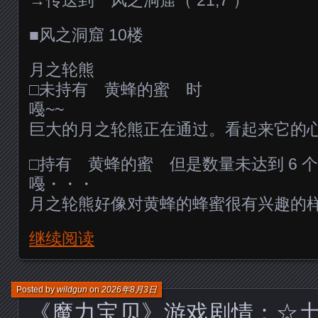
■风之洞窟 10楼
月之轮熊
□未持有 黄蜂的蜜 时
嘠~~
巨大的月之轮熊正在通过。看起来它的
□持有 黄蜂的蜜 但是数量未达到 6 
嘠・・・
月之轮熊好像对黄蜂的蜂蜜很有兴趣的
继续阅读
Posted by
wildgun
on
2026年8月3日
《魔力宝贝》游戏剧情：☆