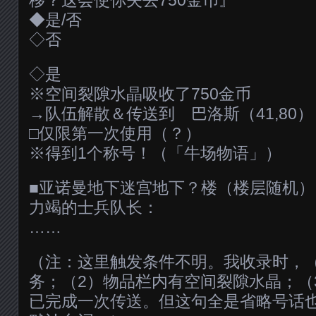
移？这会使你失去750金币』
◆是/否
◇否
◇是
※空间裂隙水晶吸收了750金币
→队伍解散＆传送到 巴洛斯（41,80）
□仅限第一次使用（？）
※得到1个称号！（「牛场物语」）
■亚诺曼地下迷宫地下？楼（楼层随机）
力竭的士兵队长：
……
（注：这里触发条件不明。我收录时，
务；（2）物品栏内有空间裂隙水晶；（
已完成一次传送。但这句全是省略号话