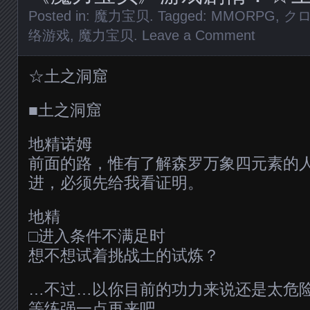
Posted in:
魔力宝贝
. Tagged:
MMORPG
,
ク
络游戏
,
魔力宝贝
.
Leave a Comment
☆土之洞窟
■土之洞窟
地精诺姆
前面的路，惟有了解森罗万象四元素的
进，必须先给我看证明。
地精
□进入条件不满足时
想不想试着挑战土的试炼？
…不过…以你目前的功力来说还是太危
等练强一点再来吧。