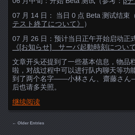
06 月中旬：开始 Beta 测试（参考：
β
07 月 14 日： 当日 0 点 Beta 测试结
テスト終了について》
）
07 月 26 日：预计当日正午开始启动
《[お知らせ] サーバ起動時刻につい
文章开头还提到了一些基本信息，物品
啦，对战过程中可以进行队内聊天等功
到了两个名字——小林さん、齋藤さん
后也请多关照。
继续阅读
← Older Entries
Posts navigation