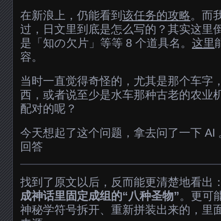
在新浪上，仍能看到
该任务的攻略
。而
过，日文里到底是怎么写的？其实这里
是「知の欠片」等等 8 个道具名。
这里
容。
当时一直觉得奇怪的，尤其是那个车字
西，或者说至少是水车那种古老的农业
配对的呢？
今天想起了这个问题，拿去问了一下 AI 。下
回答
找到了原文以后，反而能更清楚地看出
成神话里固定成组的“八种圣物”
。更可
神秘学符号拆开、重新拼装出来的，里