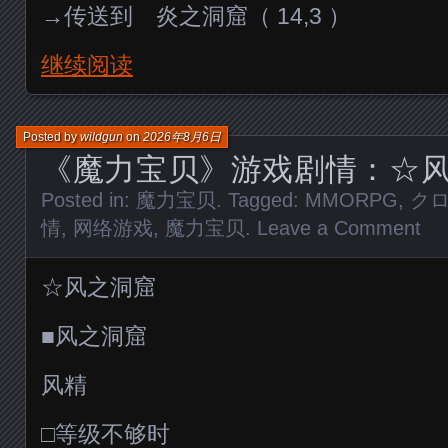
→传送到 炎之洞窟（ 14,3 ）
继续阅读
Posted by
wildgun
on
2026年8月6日
《魔力宝贝》游戏剧情：☆
Posted in:
魔力宝贝
. Tagged:
MMORPG
,
ク
情
,
网络游戏
,
魔力宝贝
.
Leave a Comment
☆风之洞窟
■风之洞窟
风精
□等级不够时