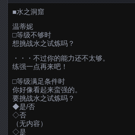
■水之洞窟
温蒂妮
□等级不够时
想挑战水之试炼吗？
・・・不过你的能力还不太够。
练强一点再来吧！
□等级满足条件时
你好像看起来蛮强的。
要挑战水之试炼吗？
◆是/否
◇否
（无内容）
◇是