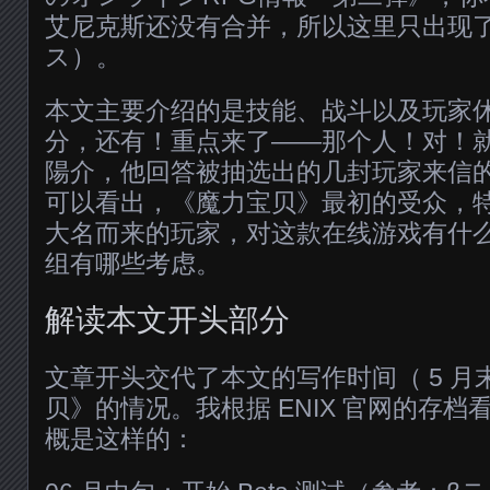
艾尼克斯还没有合并，所以这里只出现了 
ス）。
本文主要介绍的是技能、战斗以及玩家
分，还有！重点来了——那个人！对！
陽介，他回答被抽选出的几封玩家来信
可以看出，《魔力宝贝》最初的受众，特别
大名而来的玩家，对这款在线游戏有什
组有哪些考虑。
解读本文开头部分
文章开头交代了本文的写作时间（ 5 
贝》的情况。我根据 ENIX 官网的存
概是这样的：