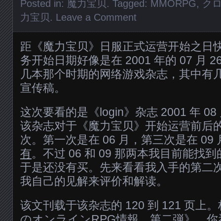
Posted in:
魔力宝贝
. Tagged:
MMORPG
,
ク
力宝贝
.
Leave a Comment
距《魔力宝贝》日服正式运营开始之日快 
务开始日期好像是在 2001 年的 07 月
几本那个时期的网络游戏杂志，其中有
宣传稿。
这次要看的是《login》杂志 2001 年 
该杂志对于《魔力宝贝》开始运营前后
次。第一次是在 06 月，第三次是在 09 
有
。不过 06 和 09 那两本我目前能
于是还没有买。先来看看我入手的第二
我自己的见解来评价和解读。
该文刊载于该杂志的 120 到 121 页
のオンラインRPG情報 第二弾》，你