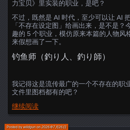
力宝贝》里实装的职业，是吧？
不过，既然是 AI 时代，至少可以让 AI
「不存在设定图」给画出来，是不是？
趣的 5 个职业，模仿原来本篇的人物风格
来假想画了一下。
钓鱼师（釣り人、釣り師）
我记得这是流传最广的一个不存在的职业了
文件里图档都有的吧？
继续阅读
Posted by
wildgun
on
2026年7月26日