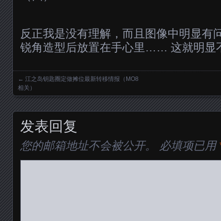
反正我是没有理解，而且图像中明显有
锐角造型后放置在手心里…… 这就明显
←
江之岛钥匙圈定做摊位最新转移情报（MO8
Posts navigation
相关）
发表回复
您的邮箱地址不会被公开。
必填项已用