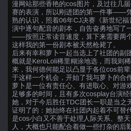
漫网站那些香艳的cos图片，及过往几届Chin
赛的表演，所以刚进团的第一件事——
熟的认识，照着06年CJ决赛《新世纪
演中逐句配音的剧本，自告奋勇地写了
——按照正常读音速度，算下来需要两
这样我的第一份剧本被天然枪毙了。
后来有幸和萝卜一起当选上了社团的副团
概就是KeroLoli稀里糊涂地选，而我
来，我何德何能足以凸显于各位cos前
于这样一个机会，开始了我与萝卜的合
萝卜是一位有责任心、有进取心、对游
足够多的时间，且有多次cosplay台演
她，对于今后胜任TDC团长一职是当之
证明了的：她始终在社团内起着不可替
是cos小白又不善于处理人际关系、整
人，大概也只能配合着做一些打杂的后