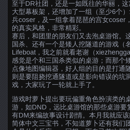
至于DR社团，还是一如既往的华丽，这
大型幕板架，还增加了一组（至少6个
兵coser，及一组拿着琵琶的宫女cose
的真实风格，非常精彩。
赛后，和团里的朋友们又去泡桌游馆。这次玩
国杀、还有一个是矮人挖隧道的游戏（
Lifeboat，我之前就看老谢（xiezhen
感觉是个和三国杀类似的桌游；而那个
点像地图编辑器，好人组的目的是打通
则是要阻挠挖通隧道或是影向错误的坑
戏，大家玩了一轮就上手了。
游戏时萝卜提出要玩偏重角色扮演类的
游，如DND，远比桌游馆的那些桌游要
有DM来编故事设计剧情。本月我就应该能
简体中文三宝书，不知道萝卜还有我们