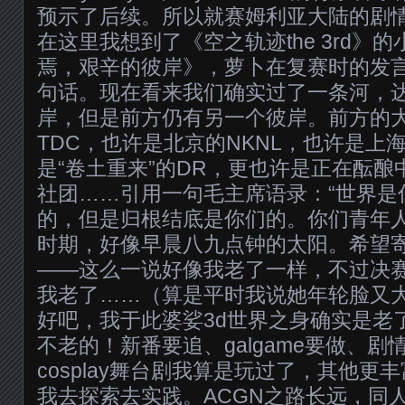
预示了后续。所以就赛姆利亚大陆的剧
在这里我想到了《空之轨迹the 3rd》
焉，艰辛的彼岸》，萝卜在复赛时的发
句话。现在看来我们确实过了一条河，
岸，但是前方仍有另一个彼岸。前方的
TDC，也许是北京的NKNL，也许是上海
是“卷土重来”的DR，更也许是正在酝
社团……引用一句毛主席语录：“世界是
的，但是归根结底是你们的。你们青年
时期，好像早晨八九点钟的太阳。希望寄
——这么一说好像我老了一样，不过决
我老了……（算是平时我说她年轮脸又
好吧，我于此婆娑3d世界之身确实是老
不老的！新番要追、galgame要做、
cosplay舞台剧我算是玩过了，其他更
我去探索去实践。ACGN之路长远，同