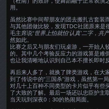
（杜南）的致辞，使舞蹈融于正常表演
用。
虽然比赛中间帮朋友的团去搬扎古套装
与其他团做比较，发现TDC社团原来是
毛主席说“
世界上怕就怕‘认真’二字，共产
然如此。
比赛之后又与朋友们玩桌游，一开始人
的。其中几个考验反应力的游戏算是难
也让我清晰地认识到自己本不擅长即时
再后来人多了，就换了牌类游戏，在大
到了传说中的“三国杀”游戏，虽然第一
对几十上百种不同类型的卡片似乎有些
了大致的了解。最后一场还以忠臣护主
当天玩到深夜0：30的热闹局面。