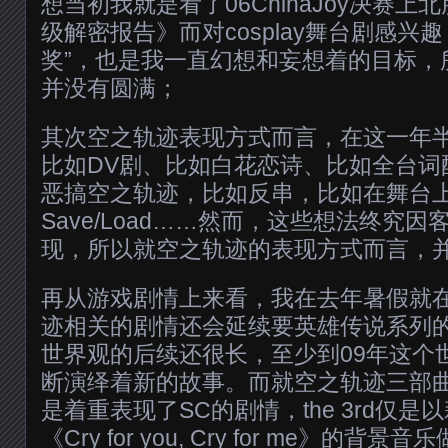
想当初我就是看了06ChinaJoy决赛上
级解密报告》而对cosplay舞台剧感兴
奖”，也是我一直幻想和妄想着的目标，
并没有圆满；
其次空之轨迹表现方式而言，在这一年
比如DV剧、比如白花恋诗、比如全台词
恶搞空之轨迹，比如反串，比如在舞台
Save/Load……然而，这些想法终究
现，所以就空之轨迹的表现方式而言，
再从游戏剧情上来看，我在去年暑假就
迹相关的剧情还会延续要英雄传说系列
世界观的后续还很长，至少到09年这个
断演绎着新的故事。而就空之轨迹三部
是着重表现了SC的剧情，the 3rd仅
《Cry for you, Cry for me》的