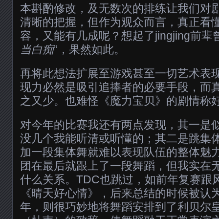
本斟酌修改，及无数次的排练让我们对
清晰的把握，但作为观众而言，真正看
容，又能有几成呢？想起了jingjing前辈
当白痴
”，果然如此。
再将此想法扩展至游戏甚至一切艺术表
现力必然是吸引追捧者的必要手段，而
之又少。也难怪《魔力宝贝》的剧情称
对今年的比赛我还有两点发现，其一是
没几个我能听清或听懂的；其二是跳集
加一段集体舞就难以表现队伍的整体魅力。
团在最后就跟上了一段舞蹈，但我实在无法
什么关系。TDC也跳过，如前年复赛跟
《晴天好心情》，后来总结的时候被认
年，则很巧妙地将舞蹈安排到了利贝尔