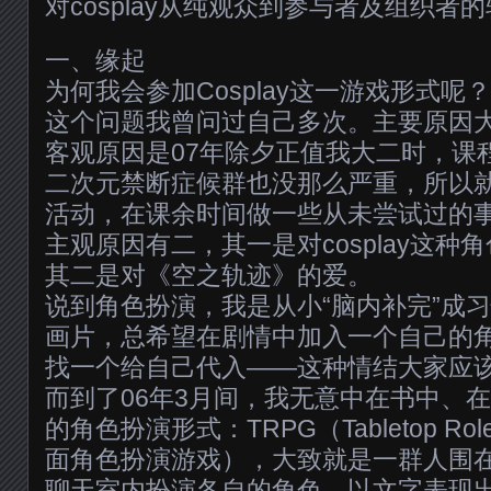
对cosplay从纯观众到参与者及组织者
一、缘起
为何我会参加Cosplay这一游戏形式呢？
这个问题我曾问过自己多次。主要原因
客观原因是07年除夕正值我大二时，课
二次元禁断症候群也没那么严重，所以
活动，在课余时间做一些从未尝试过的
主观原因有二，其一是对cosplay这种
其二是对《空之轨迹》的爱。
说到角色扮演，我是从小“脑内补完”成
画片，总希望在剧情中加入一个自己的
找一个给自己代入——这种情结大家应
而到了06年3月间，我无意中在书中、
的角色扮演形式：TRPG（Tabletop Role 
面角色扮演游戏），大致就是一群人围
聊天室内扮演各自的角色，以文字表现