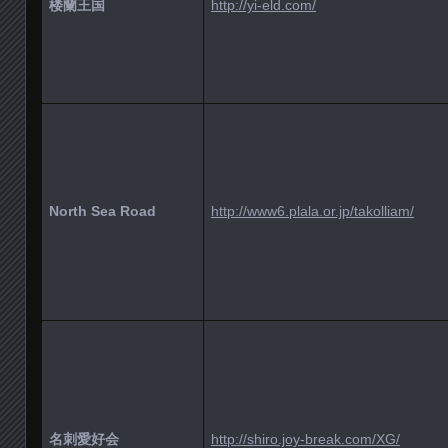
楼蘭王国
http://yi-eld.com/
North Sea Road
http://www6.plala.or.jp/takolliam/
名刺愛好会
http://shiro.joy-break.com/XG/