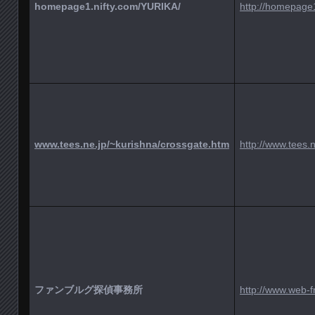
homepage1.nifty.com/YURIKA/
http://homepage
www.tees.ne.jp/~kurishna/crossgate.htm
http://www.tees.
ファンブルグ探偵事務所
http://www.web-f