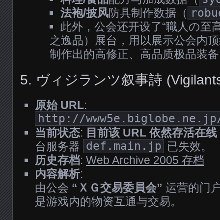
法袍/披风
防具制作数据（
robu
此外，公会还开设了“職人の至
之逸品）展台，用以展示公会内顶
制作出的高修正、高品质极品装备
5. ヴィジランツ叙事詩 (Vigilants 
原始 URL
:
http://www5e.biglobe.ne.jp
当前状态
:
目前该 URL 依然存活在线
台服务器
def.main.jp
已失效。
历史存档
:
Web Archive 2005 存档
内容解析
:
由公会
“ＸＧ交易委員会”
运营的门
是游戏内的物资互通与交易。