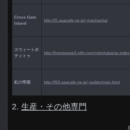
Cross Gate
http://f2.aaacafe.ne.jp/~machacha/
Island
スウィートポ
http://homepage3.nifty.com/yokohaba/sp.index
ティトゥ
虹の帝国
http://f59.aaacafe.ne.jp/~guildn/main.html
2.
生産・その他専門