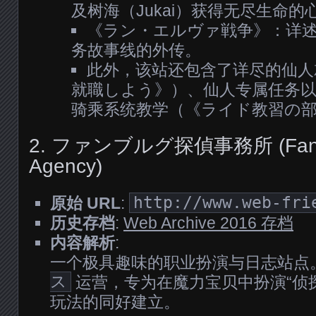
及树海（Jukai）获得无尽生命的
《ラン・エルヴァ戦争》：详
务故事线的外传。
此外，该站还包含了详尽的仙人
就職しよう》）、仙人专属任务以及
骑乘系统教学（《ライド教習の
2. ファンブルグ探偵事務所 (Fanebu
Agency)
原始 URL
:
http://www.web-fri
历史存档
:
Web Archive 2016 存档
内容解析
:
一个极具趣味的职业扮演与日志站点
ス
运营，专为在魔力宝贝中扮演“侦探”
玩法的同好建立。