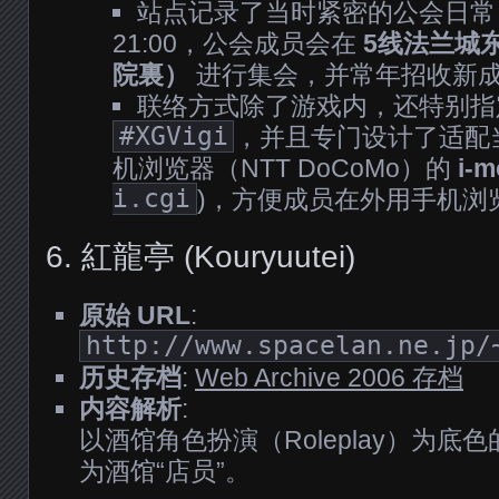
站点记录了当时紧密的公会日常
21:00，公会成员会在
5线法兰城
院裏）
进行集会，并常年招收新
联络方式除了游戏内，还特别指定
#XGVigi
，并且专门设计了适配
机浏览器（NTT DoCoMo）的
i-
i.cgi
)，方便成员在外用手机浏
6. 紅龍亭 (Kouryuutei)
原始 URL
:
http://www.spacelan.ne.jp/
历史存档
:
Web Archive 2006 存档
内容解析
:
以酒馆角色扮演（Roleplay）为
为酒馆“店员”。