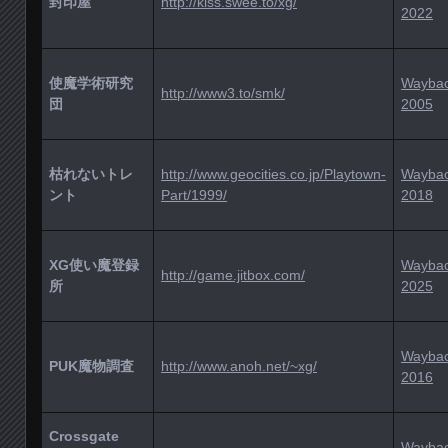
封印屋
http://kiss.swee.to/xg/
2022
使魔学術研究
Wayba
http://www3.to/smk/
団
2005
枯れないトレ
http://www.geocities.co.jp/Playtown-
Wayba
ント
Part/1999/
2018
XG使い魔登録
Wayba
http://game.jitbox.com/
所
2025
Wayba
PUK魔物調査
http://www.anoh.net/~xg/
2016
Crossgate
Wayba