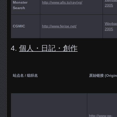
Monster
http://www.afis.to/ray/xg/
2005
Search
Wayba
CGMIC
http://www.ferise.net/
2005
4.
個人・日記・創作
站点名 / 组织名
原始链接 (Origin
http://www.ge-