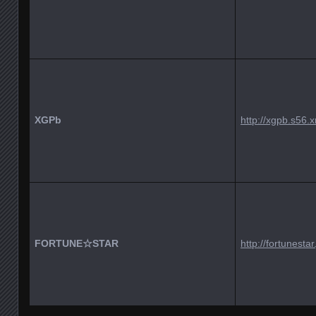
XGPb
http://xgpb.s56.
FORTUNE☆STAR
http://fortunestar.