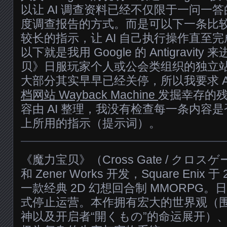
以让 AI 调查资料已经不仅限于一问一答的
度调查报告的方式。而是可以下一条比
较长的指示，让 AI 自己执行操作直至完
以下就是我用 Google 的 Antigravi
贝》日服玩家个人或公会类组织的独立
大部分其实早早已经关停，所以我要求 Antig
档网站 Wayback Machine
发掘幸存的
容由 AI 整理，我没有检查每一条内容
上所用的指示（提示词）。
《魔力宝贝》（Cross Gate / クロスゲ
和 Zener Works 开发，Square Enix
一款经典 2D 幻想回合制 MMORPG。日服
式停止运营。本作拥有宏大的世界观（
神以及开启者“開くもの”的命运展开）