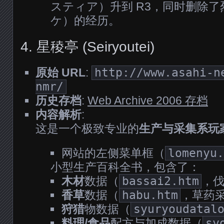
スティア）升到 R3，同时删除
ケ）的经历。
4. 星稜亭 (Seiryoutei)
原始 URL
:
http://www.asahi-n
nmr/
历史存档
:
Web Archive 2006 存档
内容解析
:
这是一个极致专业的
生产与采集系玩
网站的左侧菜单框（
lomenyu.
小型生产百科全书，包含了：
木材
数据（
bassai2.htm
，
香草
数据（
habu.htm
，草药
狩猎
物数据（
syuryoudatal
料理/食品
配方与加成数据（
sy