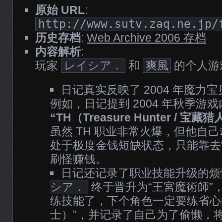
原始 URL
:
http://www.sutv.zaq.ne.jp/
历史存档
:
Web Archive 2006 存档
内容解析
:
玩家
レイシア．
和
爽風
的个人游
日记真实反映了 2004 年魔力
例如，日记提到 2004 年秋季游
“TH（Treasure Hunter / 宝
虽然 TH 职业非常火爆，但他自
处于极度金钱短缺状态，只能靠去
刷怪赚钱。
日记还记录了职业技能升级的
シア．
终于晋升为“王宮魔術師”
练技能了，下个角色一定要练省心
士）”，并记录了自己为了偷懒，