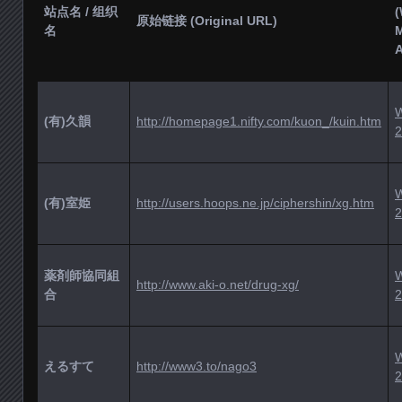
站点名 / 组织
原始链接 (Original URL)
名
A
(有)久韻
http://homepage1.nifty.com/kuon_/kuin.htm
2
(有)室姫
http://users.hoops.ne.jp/ciphershin/xg.htm
2
薬剤師協同組
http://www.aki-o.net/drug-xg/
合
2
えるすて
http://www3.to/nago3
2