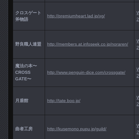
クロスゲート
http://premiumheart.lad.jp/xg/
斧物語
2
野良職人連盟
http://members.at.infoseek.co.jp/noraren/
2
魔法の本〜
CROSS
http://www.penguin-dice.com/crossgate/
2
GATE〜
月盾館
http://tate.boo.jp/
2
曲者工房
http://kusemono.pupu.jp/guild/
2