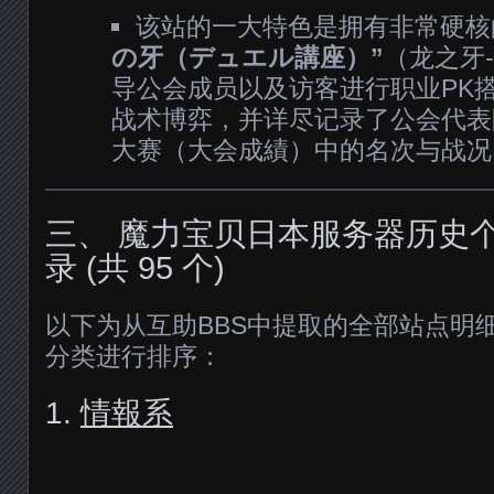
该站的一大特色是拥有非常硬核的
の牙（デュエル講座）”
（龙之牙
导公会成员以及访客进行职业PK
战术博弈，并详尽记录了公会代表
大赛（大会成績）中的名次与战况
三、 魔力宝贝日本服务器历史
录 (共 95 个)
以下为从互助BBS中提取的全部站点明细，
分类进行排序：
1.
情報系