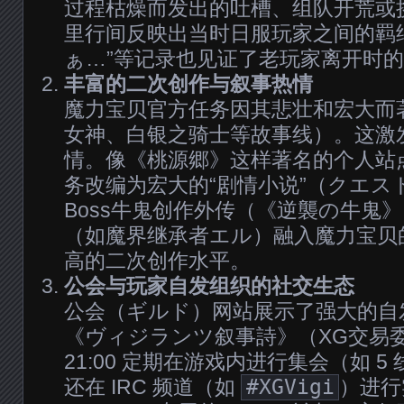
过程枯燥而发出的吐槽、组队开荒或
里行间反映出当时日服玩家之间的羁绊
ぁ…”等记录也见证了老玩家离开时
丰富的二次创作与叙事热情
魔力宝贝官方任务因其悲壮和宏大而
女神、白银之骑士等故事线）。这激
情。像《桃源郷》这样著名的个人站
务改编为宏大的“剧情小说”（クエス
Boss牛鬼创作外传（《逆襲の牛鬼
（如魔界继承者エル）融入魔力宝贝
高的二次创作水平。
公会与玩家自发组织的社交生态
公会（ギルド）网站展示了强大的自
《ヴィジランツ叙事詩》（XG交易
21:00 定期在游戏内进行集会（如 
还在 IRC 频道（如
#XGVigi
）进行