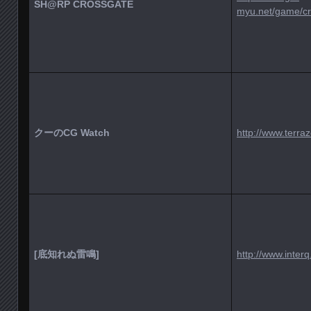
SH@RP CROSSGATE
myu.net/game/cr
クーのCG Watch
http://www.terraz
[底知れぬ雷鳴]
http://www.interq