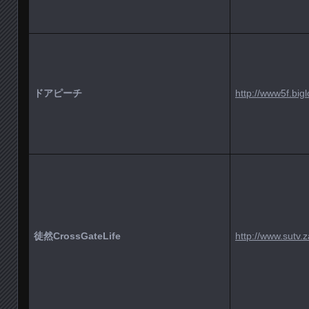
ドアピーチ
http://www5f.big
徒然CrossGateLife
http://www.sutv.z