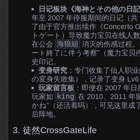
日记板块《海神とその他の日
年至 2007 年停服期间的日记（共
了由于官方推出续作《Concerto 
トゲート）导致魔力宝贝在线人数
在公会
海狼組
消灭的伤感过程。
ート終了に伴う考察”（魔力宝贝
史印记。
变身研究
：专门收集了仙人职业
の変身失敗集），记录了变身 Lv
玩家留言板
：即便在 2007 
玩家如
king
在 2010、2011
かね”（还活着吗），可见这里成
后阵地。
3. 徒然CrossGateLife