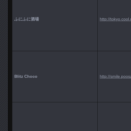
ふにふに酒場
http://tokyo.coo
Blitz Choco
http://smile.poosa