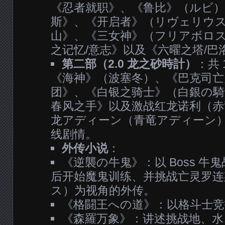
《忍者就职》、《鲁比》（ルビ）
斯》、《开启者》（リヴェリウス
山》、《三女神》（フリアボロ
之记忆/意志》以及《六曜之塔/巴
第二部（2.0 龙之砂時計）
：共 
《海神》（波塞冬）、《巴克司亡
团》、《白银之骑士》（白銀の騎
春风之手》以及激战红龙诺利（赤
龙アディーン（青竜アディーン
线剧情。
外传小说
：
《逆襲の牛鬼》：以 Boss 牛
后开始魔鬼训练、并挑战亡灵罗
ス）为视角的外传。
《格闘王への道》：以格斗士竞
《森羅万象》：讲述挑战地、水