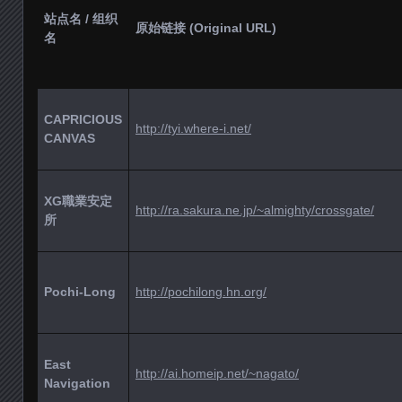
站点名 / 组织
原始链接 (Original URL)
名
CAPRICIOUS
http://tyi.where-i.net/
CANVAS
XG職業安定
http://ra.sakura.ne.jp/~almighty/crossgate/
所
Pochi-Long
http://pochilong.hn.org/
East
http://ai.homeip.net/~nagato/
Navigation