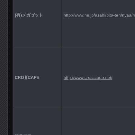
(有)メガゼット
http://www.ne.jp/asahi/pita-ten/nyaa
CRO∬CAPE
http://www.crosscape.net/