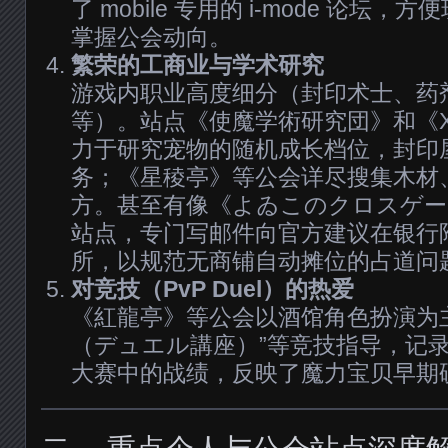
了 mobile 专用的 i-mode 论坛
掌握公会动向。
繁荣的工商业与学术研究
游戏内职业高度细分（封印术士、药
等）。站点《使魔学術研究団》和《
力于研究宠物的随机成长档位，封印
务；《星稜亭》等公会详尽搜集木材
方。甚至有像《よゐこのクロスゲー
站点，专门写邮件向官方建议在银行
所，以规范无商铺自动摊位的占道问
对竞技（PvP Duel）的热爱
《紅龍亭》等公会以酒馆角色扮演为
（デュエル講座）”等竞技指导，记录
大赛中的战绩，反映了魔力宝贝早期