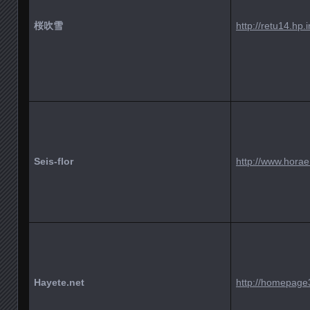
桜吹雪
http://retu14.hp.
Seis-flor
http://www.horae.
Hayete.net
http://homepage3