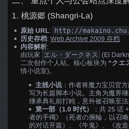
二、 重点个人与公会站点深度
1. 桃源郷 (Shangri-La)
原始 URL
:
http://makaino.chu
历史存档
:
Web Archive 2009 存档
内容解析
:
由玩家
エル・ダークネス
(El Da
二次创作个人站。核心板块为
“クエ
情小说室)。
主线小说
：作者将魔力宝贝官方
写为长篇脚本小说。主角为魔界
继承典礼前打盹，意外被召唤至法
第一部（1.0 时代）
：共 25 话
者的手镯》（死者の腕輪，以召
的对话开篇）、《牛鬼》、《改造