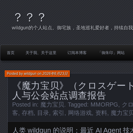
？？？
wildgun的个人站点。御宅族，圣地巡礼爱好者，持续自
首页
关于我、关于这里
订阅本博客
「御朱印」网站
Posted by
wildgun
on
2026年6月23日
《魔力宝贝》（クロスゲー
人与公会站点调查报告
Posted in:
魔力宝贝
. Tagged:
MMORPG
,
ク
客
,
存档
,
目录
,
索引
,
网络游戏
,
资料
,
魔力宝
人类 wildgun 的说明：最近 AI Age