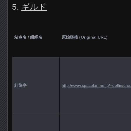
5.
ギルド
站点名 / 组织名
原始链接 (Original URL)
紅龍亭
http://www.spacelan.ne.jp/~delfin/cro