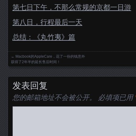
第七日下午，不那么常规的京都一日游
第八日，行程最后一天
总结：《丸竹夷》篇
←
Macbook的AppleCare，花了一份的钱意外
Posts navigation
获得了2年半的延长售后时间！
发表回复
您的邮箱地址不会被公开。
必填项已用