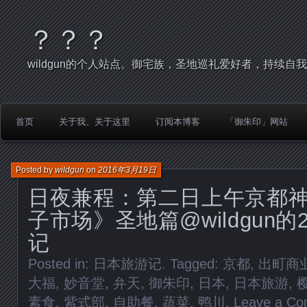
？？？
wildgun的个人站点。御宅族，圣地巡礼爱好者，持续自
首页
关于我、关于这里
订阅本博客
「御朱印」网站
Posted by
wildgun
on
2016年3月19日
日夜兼程：第二日上午京都
子市场》圣地篇@wildgun的
记
Posted in:
日本旅游记
. Tagged:
京都
,
出町商
大福
,
妙音堂
,
弁天
,
御朱印
,
日本
,
日本旅游
,
素食
,
紫式部
,
自助餐
,
蔬菜
,
鸭川
.
Leave a C