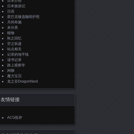
日本介绍
日本旅游记
日语
星巴克臻选咖啡护照
月间布施
未分类
植物
秋之回忆
空之轨迹
站点相关
记录的地平线
读书记录
路上观察学
闲聊
魔力宝贝
龙之谷DragonNest
友情链接
ACG批评