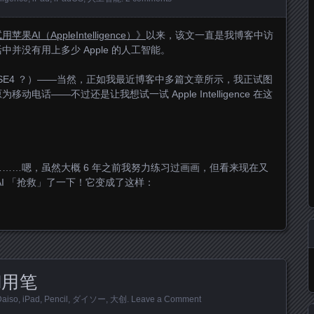
果AI（AppleIntelligence）》
以来，该文一直是我博客中访
并没有用上多少 Apple 的人工智能。
（ SE4 ？）——当然，正如我最近博客中多篇文章所示，我正试图
话——不过还是让我想试一试 Apple Intelligence 在这
……嗯，虽然大概 6 年之前我努力练习过画画，但看来现在又
I 「抢救」了一下！它变成了这样：
d用笔
Daiso
,
iPad
,
Pencil
,
ダイソー
,
大创
.
Leave a Comment