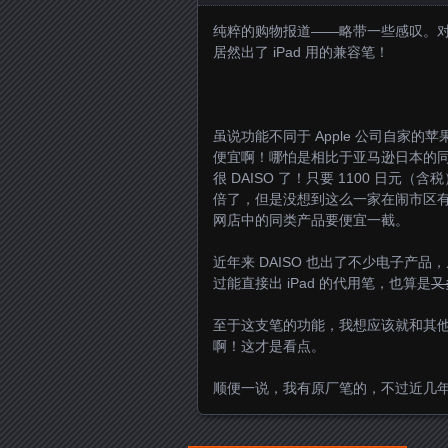
纯粹的购物报道——略带一些感叹。对，
居然出了 iPad 用的兼容笔！
虽说功能不同于 Apple 公司自家
便宜啊！哪怕是相比于亚马逊日本的同类产
很 DAISO 了！只要 1100 日元（含
倍了，但是没想到这么一家在闹市区
网店中的同类产品要便宜一截。
近年来 DAISO 也出了不少电子产
过能直接出 iPad 的代用笔，也算是
又
至于这支笔的功能，我想应该就和其他同类
啊！这才是看点。
顺便一说，我有原厂笔的，不过近几