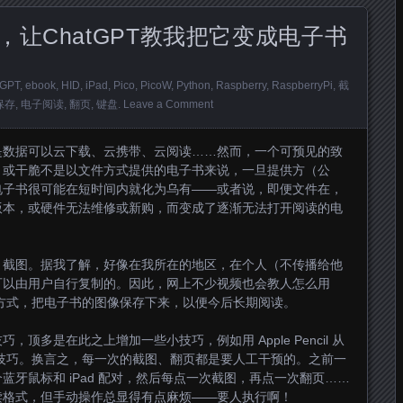
W，让ChatGPT教我把它变成电子书
tGPT
,
ebook
,
HID
,
iPad
,
Pico
,
PicoW
,
Python
,
Raspberry
,
RaspberryPi
,
截
保存
,
电子阅读
,
翻页
,
键盘
.
Leave a Comment
是数据可以云下载、云携带、云阅读……然而，一个可预见的致
，或干脆不是以文件方式提供的电子书来说，一旦提供方（公
电子书很可能在短时间内就化为乌有——或者说，即便文件在，
版本，或硬件无法维修或新购，而变成了逐渐无法打开阅读的电
：截图。据我了解，好像在我所在的地区，在个人（不传播给他
可以由用户自行复制的。因此，网上不少视频也会教人怎么用
存的方式，把电子书的图像保存下来，以便今后长期阅读。
顶多是在此之上增加一些小技巧，例如用 Apple Pencil 从
类的技巧。换言之，每一次的截图、翻页都是要人工干预的。之前一
牙鼠标和 iPad 配对，然后每点一次截图，再点一次翻页……
读格式，但手动操作总显得有点麻烦——要人执行啊！