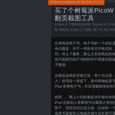
Posted by
wildgun
on
2024年9月21日
买了个树莓派Pico
翻页截图工具
Posted in:
IT数码信息科技
. Tagged:
AI
,
Cha
图
,
树莓派
,
生成式人工智能
,
电子书
,
电子书
近来阅读电子书。电子书的一个好处
命问题是：对于一些私有文件格式的
司）停止了服务，那么之前所购买的
也可能因为电子书的软件不再提供新
子数据。
在面临这样的灾难之前，有个办法是
人）使用这一前提下，著作权物也是
iPad 查看电子书，并且用截图保
然而……网上介绍的都是动手操作的技巧，
iPad 边角划入屏幕就可以截屏之
阵子，我也尝试过这么做，比如拿一个蓝
虽然书是能安心地保存成今后长期可