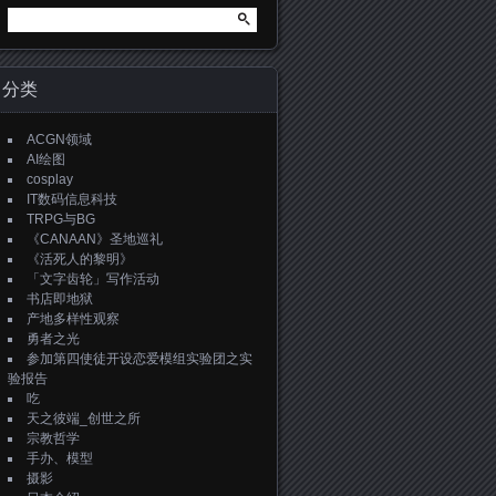
搜
索：
分类
ACGN领域
AI绘图
cosplay
IT数码信息科技
TRPG与BG
《CANAAN》圣地巡礼
《活死人的黎明》
「文字齿轮」写作活动
书店即地狱
产地多样性观察
勇者之光
参加第四使徒开设恋爱模组实验团之实
验报告
吃
天之彼端_创世之所
宗教哲学
手办、模型
摄影