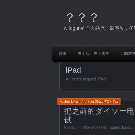
？？？
wildgun的个人站点。御宅族
首页
关于我、关于这里
订阅本
iPad
All posts tagged iPad
Posted by
wildgun
on
2025年3月3日
把之前的ダイソー电子笔
试
Posted in:
IT数码信息科技
. Tagged:
Daiso
,