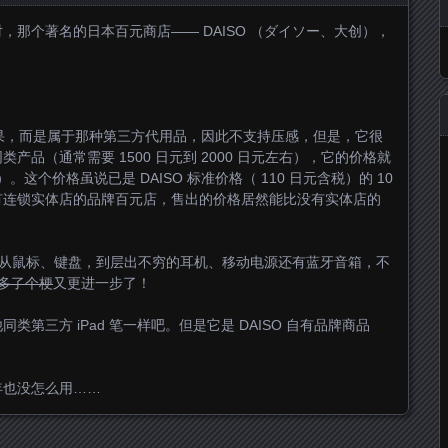
那个著名的日本百元商店—— DAISO （ダイソー、大创），
的苹果，而是属于那种第三方代用品，因此不支持压感，但是，它很
品（通常需要 1500 日元到 2000 日元左右），它的价格就
税）。这个价格虽说已是 DAISO 标准价格（ 110 日元含税）的 10
有连锁实体店的品牌百元店，售出的价格居然能比没有实体店的
品，从鼠标、键盘，到层出不穷的耳机、移动电源还有蓝牙音箱，不
多了个梗
又更进一步了！
第三方 iPad 笔一样吧。但是它是 DAISO 自有品牌商品
年也没怎么用……