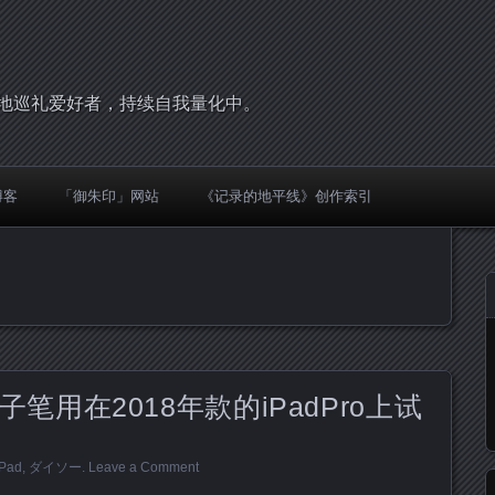
，圣地巡礼爱好者，持续自我量化中。
博客
「御朱印」网站
《记录的地平线》创作索引
用在2018年款的iPadPro上试
iPad
,
ダイソー
.
Leave a Comment