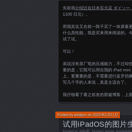
先前我
介绍过在日本百元店 ダイソー（ 
1100 日元）。
而我其实又在前一阵子买了一块屏幕更大的，
什么高性能，我是买来用来阅读的。今天
试了试。
可以！
虽说没有原厂笔的压感能力，不过却
要的是，它既可以用在我的 iPad mini
上。更重要的是，不需要进行蓝牙切
写几个字的人来说，真是太适合了。
我仔细看了看之前发的那篇博客，上面写了
Posted by
wildgun
on
2025年2月11日
试用iPadOS的图片
Posted in:
AI绘图
. Tagged:
Apple
,
AppleInte