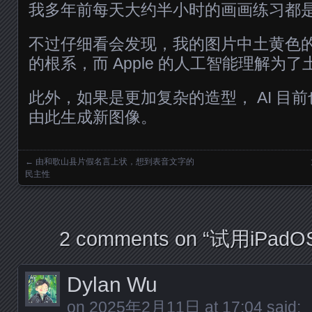
我多年前每天大约半小时的画画练习都
不过仔细看会发现，我的图片中土黄色
的根系，而 Apple 的人工智能理解为了
此外，如果是更加复杂的造型， AI 目
由此生成新图像。
←
由和歌山县片假名言上状，想到表音文字的
Posts navigation
民主性
2 comments on “
试用iPad
Dylan Wu
on
2025年2月11日 at 17:04
said: