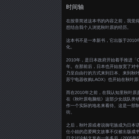
时间轴
在按章简述这本书的内容之前，我觉
想结合我个人浏览秋叶原的经历。
这本书不是一本新书，它出版于201
化。
2010年，是日本政府开始着手推进「C
年。在那前后，日本也开始放宽了对
乃至自由行的方式来到日本、来到秋
苏宁电器收购LAOX）也开始在秋叶
而在2010年之前，在我认知里秋叶
在《秋叶原电脑组》这部少女战队类
作一个实际的地名来看待。这是一部制
街。
之后，秋叶原或者说御宅族成为日本话
仕小姐的恋爱网文故事不仅被出版成
日文讨论帖文发布一年多后（2005