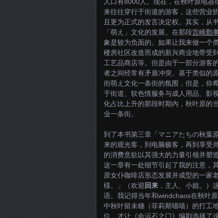
人口有8000人。现在，在秋叶原电
来往往穿行于街道的游客，这些营业
且更为正式的发言决定权。其实，从
「萌え」文化的发展。在那段
宫崎勤
象是较为负面的。如果让我来做一个
楼房社区改造而成的新兴商业地带受
工艺品商店等。但是由于一部分游客
者之间经常有矛盾冲突。基于类似的
街萌え文化一条街的氛围，但是，你
于街道、软色情服务与成人用品、影
化占比上升的那段时期内，秋叶原的
业一条街。
到了本书第三章「マニアたちの秋葉
来的观光客，到电脑极客，再到享受
的消费意欲以其强大的力量引领并塑
这一章有一处细节引起了我的注意，其中提
原女仆咖啡店形态发展并成型的一家
様。」（欢迎
回来
，主人、小姐。）
语。我记得当年和windchaos在
中秋叶留未穗（菲莉斯喵喵）的打工
位，才让《命运石之门》编剧选择了