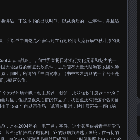
得要讲述一下这本书的出版时间。以及前后的一些事件，并且还
0年。所以书中自然是不会写到在新冠疫情大流行病中秋叶原的变
ool Japan战略」，向世界宣扬日本流行文化元素和魅力的一
中国大陆游客的签证发放条件，之后便有大量大陆游客以团队游
叶原；同时，所谓的「中国资本」（书中常常提到的一个例子是
原初步崭露头角。
原是个怎样的地方呢？如上所述，我第一次获知秋叶原这个地名是
动画片里，但那是很久之前的作品了，我甚至没有把这个名词当
作于1998年的动画作品，说明在那时，秋叶原还是一座电脑
题，是在2004年的「电车男」事件。这个御宅族男青年与爱马
书，甚至还拍摄成了电视剧。它的影响力跨越了国境，在当初的
年5月）简体中文版翻译书籍就已经问世。当时借助网上中文BBS的