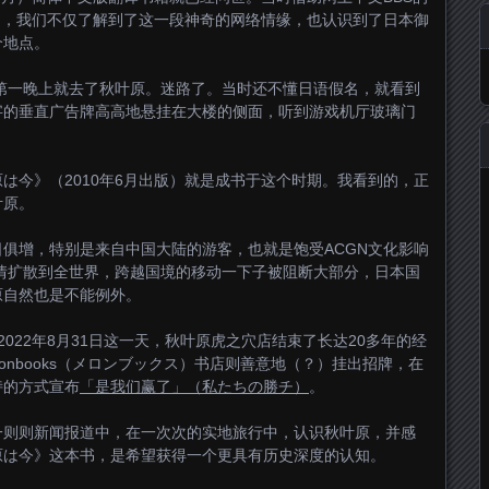
绍，我们不仅了解到了这一段神奇的网络情缘，也认识到了日本御
个地点。
，第一晚上就去了秋叶原。迷路了。当时还不懂日语假名，就看到
字的垂直广告牌高高地悬挂在大楼的侧面，听到游戏机厅玻璃门
は今》（2010年6月出版）就是成书于这个时期。我看到的，正
叶原。
俱增，特别是来自中国大陆的游客，也就是饱受ACGN文化影响
疫情扩散到全世界，跨越国境的移动一下子被阻断大部分，日本国
原自然也是不能例外。
022年8月31日这一天，秋叶原虎之穴店结束了长达20多年的经
onbooks（メロンブックス）书店则善意地（？）挂出招牌，在
诗的方式宣布
「是我们赢了」（私たちの勝チ）
。
一则则新闻报道中，在一次次的实地旅行中，认识秋叶原，并感
原は今》这本书，是希望获得一个更具有历史深度的认知。