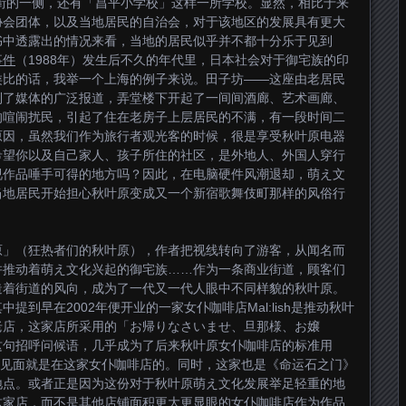
器街的一侧，还有「昌平小学校」这样一所学校。显然，相比于来
协会团体，以及当地居民的自治会，对于该地区的发展具有更大
书中透露出的情况来看，当地的居民似乎并不都十分乐于见到
事件
（1988年）发生后不久的年代里，日本社会对于御宅族的印
类比的话，我举一个上海的例子来说。田子坊——这座由老居民
到了媒体的广泛报道，弄堂楼下开起了一间间酒廊、艺术画廊、
的喧闹扰民，引起了住在老房子上层居民的不满，有一段时间二
原因，虽然我们作为旅行者观光客的时候，很是享受秋叶原电器
希望你以及自己家人、孩子所住的社区，是外地人、外国人穿行
视作品唾手可得的地方吗？因此，在电脑硬件风潮退却，萌え文
当地居民开始担心秋叶原变成又一个新宿歌舞伎町那样的风俗行
原」（狂热者们的秋叶原），作者把视线转向了游客，从闻名而
并推动着萌え文化兴起的御宅族……作为一条商业街道，顾客们
造着街道的风向，成为了一代又一代人眼中不同样貌的秋叶原。
到早在2002年便开业的一家女仆咖啡店Mal:lish是推动秋叶
老店，这家店所采用的「お帰りなさいませ、旦那様、お嬢
这句招呼问候语，几乎成为了后来秋叶原女仆咖啡店的标准用
秋叶原见面就是在这家女仆咖啡店的。同时，这家也是《命运石之门》
地点。或者正是因为这份对于秋叶原萌え文化发展举足轻重的地
这家店，而不是其他店铺面积更大更显眼的女仆咖啡店作为作品