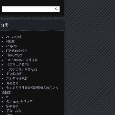
搜
索：
分类
ACGN领域
AI绘图
cosplay
IT数码信息科技
TRPG与BG
《CANAAN》圣地巡礼
《活死人的黎明》
「文字齿轮」写作活动
书店即地狱
产地多样性观察
勇者之光
参加第四使徒开设恋爱模组实验团之实
验报告
吃
天之彼端_创世之所
宗教哲学
手办、模型