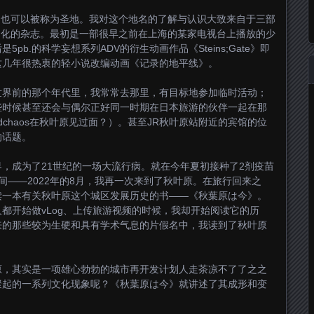
，也可以被称为圣地。我对这个地名的了解与认识大致来自于三部
文化的杂志。最初是一部很早之前在上海的某家电视台上播放的少
b.的科学妄想系列ADV的衍生动画作品《Steins;Gate》即
这几年很热衷的轻小说改编动画《记录的地平线》。
世界前的那个年代里，我常常去那里，有目标地参加临时活动；
些时候甚至还会与偶尔正好同一时期在日本旅游的伙伴一起在那
dchaos在秋叶原见过面？）。甚至JR秋叶原站附近的宾馆的位
的话题。
，成为了21世纪的一场大流行病。就在今年夏初接种了2剂疫苗
间——2022年的8月，我再一次来到了秋叶原。在旅行回来之
读一本有关秋叶原这个城区发展历史的书——《秋葉原は今》。
都开始做vLog、上传旅游视频的时候，我却开始阅读它的历
来的那些较为生硬和具有学术气息的片假名中，我读到了秋叶原
原，其实是一项雄心勃勃的城市再开发计划人走茶凉不了了之之
聚起的一系列文化现象呢？《秋葉原は今》就讲述了其成形和变