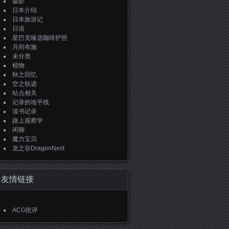
摄影
日本介绍
日本旅游记
日语
星巴克臻选咖啡护照
月间布施
未分类
植物
秋之回忆
空之轨迹
站点相关
记录的地平线
读书记录
路上观察学
闲聊
魔力宝贝
龙之谷DragonNest
友情链接
ACG批评