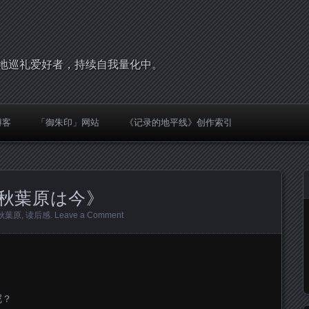
，圣地巡礼爱好者，持续自我量化中。
博客
「御朱印」网站
《记录的地平线》创作索引
秋葉原は今》
秋葉原
,
读后感
.
Leave a Comment
呢？