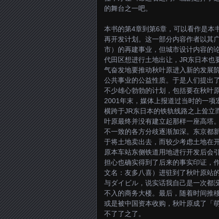
的舞台之一吧。
本书的第4章到第6章，可以看作是本
再开发计划。这一部分内容作者以其
市）的再建事业，但城市设计内容的
代田区想进行土地出让，JR东日本也
气奋发地要推动秋叶原进入新的发展
公共事业的公益性质。于是人们提出
不少雄心勃勃的计划，包括要在秋叶原
2001年末，媒体上报道过当时的一
横跨于JR东日本的铁轨线路之上耸立
叶原最终并没有建立起那样一座高塔
不一致的各方分歧逐渐加深。东京都新
于将土地卖出去，而较少考虑土地在
原本车站东侧铁道用地进行开发后会
担心也确实得到了后来的事实印证，作为
文名：友多八喜）进驻到了秋叶原站的
与ダイビル，说实话我自己是一次都
不入的商务大楼。最后，随着时间推
或是被中国资本收购，秋叶原成了「
不了了之了。