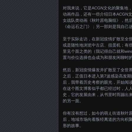
对我来说，它是ACGN文化的聚集地
动画作品，还有一些介绍日本ACGN
女战队类动画《秋叶原电脑组》，然后是5p
《命运石之门》；另一部则是我自己
至于实际走访，在新冠疫情扩散至全
或是随性地浏览中古店、扭蛋机；有
里见个面之类的（我记得自己就和win
置与价位选择也会成为和朋友闲聊时
然后，新冠疫情爆发并扩散至了全世界
之后，正值日本进入第7波感染高发期
后，我带着历史考察的眼光，开始阅
在这个图文博客似乎都已经过时，人人
史，它的发展由来，从书里时而蹦出
的另一面。
你有没有想过，如今的萌え街道秋叶
后，地域市场向着叛经离道的方向积
形的故事。