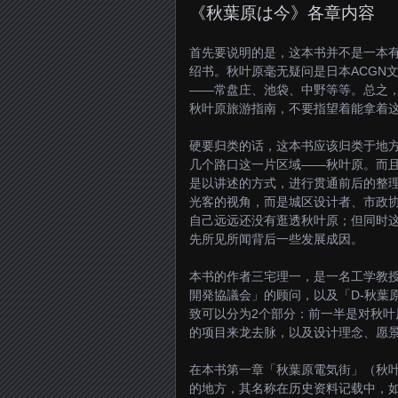
《秋葉原は今》各章内容
首先要说明的是，这本书并不是一本有
绍书。秋叶原毫无疑问是日本ACGN
——常盘庄、池袋、中野等等。总之，
秋叶原旅游指南，不要指望着能拿着
硬要归类的话，这本书应该归类于地
几个路口这一片区域——秋叶原。而
是以讲述的方式，进行贯通前后的整
光客的视角，而是城区设计者、市政
自己远远还没有逛透秋叶原；但同时
先所见所闻背后一些发展成因。
本书的作者三宅理一，是一名工学教授
開発協議会」的顾问，以及「D-秋葉
致可以分为2个部分：前一半是对秋
的项目来龙去脉，以及设计理念、愿
在本书第一章「秋葉原電気街」（秋
的地方，其名称在历史资料记载中，如何从