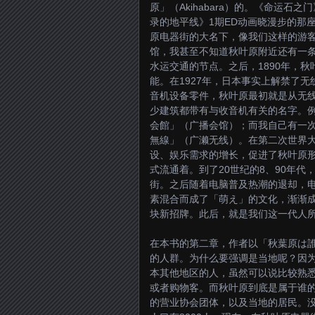
原」（Akihabara）的。《命运石
录的地平线》1期ED动画晓漫步的那
原电器街的大名下，像我们这样的游
馆，我甚至不知道秋叶原附近还有一
水运交通的节点。之后，1890年，秋
能。在1927年，日本事实上解禁了
音机设备零件，秋叶原最初就是从无
少建筑都带有与收音机有关的名字。
会館」（广播会馆）；而我自己有一
無線」（广濑无线）。在第二次世界
设、娱乐需求的增长，促进了秋叶原
式流通着。到了20世纪的8、90年
街。之后随着电脑普及热潮的退却，
素混合而成了「萌え」的文化，渐渐成
块新招牌。此后，就是我们这一代人
在本书的第二章，作者以「秋葉原は
的人群。为什么要强调是当地呢？因
本其他地区的人，虽然可以说比较熟
或者购物客。而秋叶原到底是属于谁
的营业协会团体，以及当地的居民。