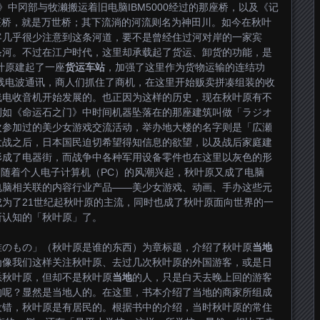
之门》中冈部与牧濑搬运着旧电脑IBM5000经过的那座桥，以及《记
座桥，就是万世桥；其下流淌的河流则名为神田川。如今在秋叶
客几乎很少注意到这条河道，要不是曾经住过河对岸的一家宾
条河。不过在江户时代，这里却承载起了货运、卸货的功能，是
叶原建起了一座
货运车站
，加强了这里作为货物运输的连结功
无线电波通讯，商人们抓住了商机，在这里开始贩卖拼凑组装的收
线电收音机开始发展的。也正因为这样的历史，现在秋叶原有不
例如《命运石之门》中时间机器坠落在的那座建筑叫做「ラジオ
次参加过的美少女游戏交流活动，举办地大楼的名字则是「広瀬
大战之后，日本国民迫切希望得知信息的欲望，以及战后家庭建
形成了电器街，而战争中各种军用设备零件也在这里以灰色的形
代，随着个人电子计算机（PC）的风潮兴起，秋叶原又成了电脑
电脑相关联的内容行业产品——美少女游戏、动画、手办这些元
为了21世纪起秋叶原的主流，同时也成了秋叶原面向世界的一
所认知的「秋叶原」了。
誰のもの」（秋叶原是谁的东西）为章标题，介绍了秋叶原
当地
为像我们这样关注秋叶原、去过几次秋叶原的外国游客，或是日
悉秋叶原，但却不是秋叶原
当地
的人，只是白天去晚上回的游客
的呢？显然是当地人的。在这里，书本介绍了当地的商家所组成
没错，秋叶原是有居民的。根据书中的介绍，当时秋叶原的常住