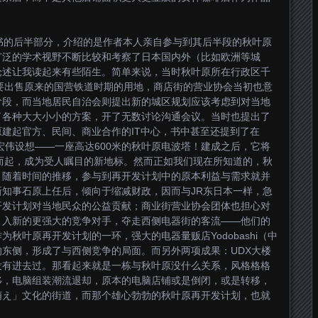
书的后半部分，介绍的是作者本人亲自参与到其后半段的秋叶原
广泛的学术视野不断比较和考察了日本国内外（比如欧洲等城
论述让我读起来有些陌生。简单来说，当时秋叶原所在行政区千
要出售原来的国营铁道时期的用地，商店街的营业协会当初也意
阶段，而当地居民自治会则提出新的城区规划应该考虑到对当地
了各种大大小小的方案，开了无数讨论沟通会议。当时也提出了
建起官方、民间、商业合作的IT中心，书中甚至还提到了在
项宏伟设想——一座高达600米的秋叶原电波塔！建成之后，它将
而起，成为受人瞩目的新地标。然而正如我们现在所知道的，秋
。随着时间的推移，参与到再开发计划中的原本利益与需求就并
知事石原上任后，倾向于缩减财政，因而与JR东日本一样，急
开发计划对当地民众的公益贡献；商业街营业协会团体也担心对
引入新的更强大的竞争对手，夺走西侧电器街的客流——他们的
秋叶原再开发计划的一环，强大的电器量贩店Yodobashi（中
东侧，形成了与西侧竞争的局面。而另外两项成果：UDX大楼
没有进去过。那看起来就是一栋与秋叶原没什么关系，风格格格
移，电脑组装潮流退却，原本的电脑店铺或是倒闭，或是转移，
萌え」文化的街道，而那个雄心勃勃的秋叶原再开发计划，也就