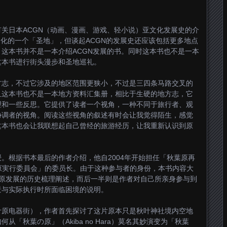
关日本ACGN（动画、漫画、游戏、轻小说）亚文化发展史的介
文化的一个「圣地」，但谈起ACGN的发展史还应该包括更多地点
这本书并不是一本介绍ACGN发展的书。同时这本书也不是一本
这本书进行街头漫步和圣地巡礼。
方志，不过它涉及的地区范围更狭小，不过是三四条马路交叉的
且这本书也不是一本地方资料汇集册，相比于生硬的地方志，它
理和一些反思。它提供了读者一个视角，一种不同于旅行者、观
协调者的视角。阅读这些视角的叙述有时会让我觉得陌生，感觉
这本书也会让我联想起自己曾经的旅游经历，让我重新认识到原
。根据书本最后的作者介绍，他自2004年开始担任「秋葉原再
原実行委員会」的委员长。由于这种参与者的身份，本书内容大
叶原发展的历史梳理阐述，而后一半则是作者对自己所亲身参与到
景与实际执行时所面临困境的说明。
叶原电器街），作者首先探讨了这片原本只是秋叶神社境内空地
「秋葉の原」（Akiba no Hara）莫名其妙演变为「秋葉