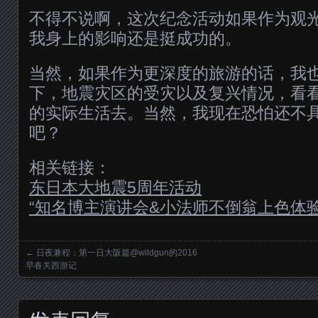
不得不说啊，这次纪念活动如果作为观
我身上的影响还是挺成功的。
当然，如果作为更深度的旅游的话，我
下，地震灾区的受灾以及复兴情况，看
的实际生活去。当然，我现在恐怕还不
吧？
相关链接：
东日本大地震5周年活动
“知名博主演讲会&小法师不倒翁上色体验
←
日夜兼程：第一日大阪篇@wildgun的2016
Posts navigation
早春关西游记