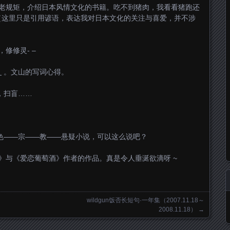
老规矩，介绍日本风情文化的书籍。吃不到猪肉，我看看猪跑还
（这里只是引用谚语，表达我对日本文化的关注与喜爱，并不涉
修修灵- –
》
。文山的写词心得。
，扫盲……
色——宗——教——悬疑小说，可以这么说吧？
》与《爱恋葡萄酒》作者的作品。真是令人垂涎欲滴呀 ~
wildgun饭否长短句·一年集（2007.11.18～
2008.11.18）
→