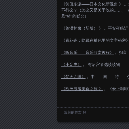
《笑侃东瀛——日本文化新视角 》
。
不行么？（怎么又是关于吃的……）
及“猪”的贬义）
《荒漠甘泉（新版） 》
。平安夜临近，
《青花瓷：隐藏在釉色里的文字秘密
《听音乐——音乐欣赏教程》
。扫盲
《小妾史》
。 有后宫者选读读物……
《梵天之眼》
。中——国——特——
《欧洲浪漫美食之旅 》
。《爱上咖啡
←
旋转的舞女·解
Posts navigation