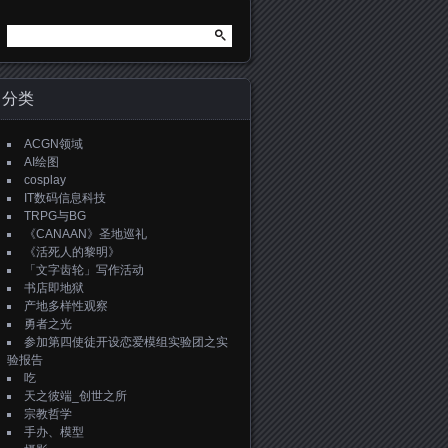
搜
索：
分类
ACGN领域
AI绘图
cosplay
IT数码信息科技
TRPG与BG
《CANAAN》圣地巡礼
《活死人的黎明》
「文字齿轮」写作活动
书店即地狱
产地多样性观察
勇者之光
参加第四使徒开设恋爱模组实验团之实
验报告
吃
天之彼端_创世之所
宗教哲学
手办、模型