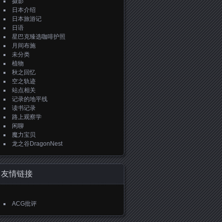
摄影
日本介绍
日本旅游记
日语
星巴克臻选咖啡护照
月间布施
未分类
植物
秋之回忆
空之轨迹
站点相关
记录的地平线
读书记录
路上观察学
闲聊
魔力宝贝
龙之谷DragonNest
友情链接
ACG批评