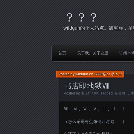
？？？
wildgun的个人站点。御宅族
首页
关于我、关于这里
订阅本
Posted by
wildgun
on
2008年11月15日
书店即地狱Ⅷ
Posted in:
书店即地狱
. Tagged:
基督教
,
日
Ⅶ
、
Ⅵ
、
Ⅴ
、
Ⅳ
、
Ⅲ
、
Ⅱ
、
Ⅰ
（怎么感觉有点像倒计时呢……）