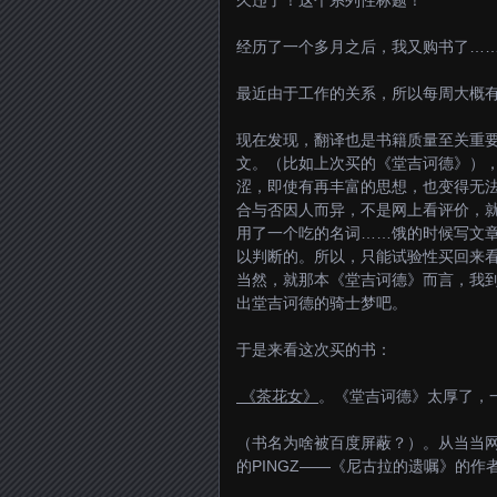
久违了！这个系列性标题！
经历了一个多月之后，我又购书了…
最近由于工作的关系，所以每周大概
现在发现，翻译也是书籍质量至关重
文。（比如上次买的《堂吉诃德》）
涩，即使有再丰富的思想，也变得无
合与否因人而异，不是网上看评价，
用了一个吃的名词……饿的时候写文
以判断的。所以，只能试验性买回来
当然，就那本《堂吉诃德》而言，我
出堂吉诃德的骑士梦吧。
于是来看这次买的书：
《茶花女》
。《堂吉诃德》太厚了，
（书名为啥被百度屏蔽？）。从当当
的PINGZ——《尼古拉的遗嘱》的