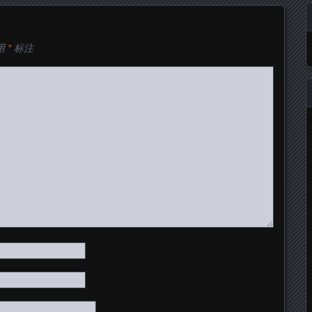
用
*
标注