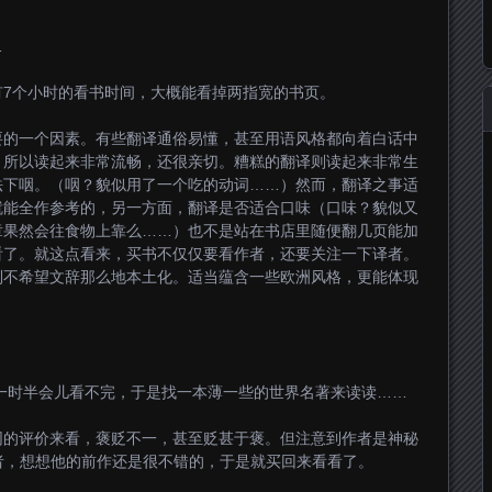
…
有7个小时的看书时间，大概能看掉两指宽的书页。
要的一个因素。有些翻译通俗易懂，甚至用语风格都向着白话中
，所以读起来非常流畅，还很亲切。糟糕的翻译则读起来非常生
法下咽。（咽？貌似用了一个吃的动词……）然而，翻译之事适
就能全作参考的，另一方面，翻译是否适合口味（口味？貌似又
章果然会往食物上靠么……）也不是站在书店里随便翻几页能加
看了。就这点看来，买书不仅仅要看作者，还要关注一下译者。
到不希望文辞那么地本土化。适当蕴含一些欧洲风格，更能体现
一时半会儿看不完，于是找一本薄一些的世界名著来读读……
网的评价来看，褒贬不一，甚至贬甚于褒。但注意到作者是神秘
作者，想想他的前作还是很不错的，于是就买回来看看了。