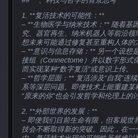
## 一、科技与哲学的背景思考
1. **复活技术的可能性：**
– **生物医学与纳米技术：** 随着
究、器官再生、纳米机器人等前沿领
想未来可能通过修复甚至重构人体的方
– **意识与信息存储：** 另一个设
接组（Connectome）并以数字形式
而实现某种“数字复活”或意识上传。
– **哲学层面：** 复活涉及“自我”
系等深层问题。即便技术上能重建某种
“原来的你”也会引发哲学和伦理上的
2. **外部世界的发展：**
– 即便我们目前生命有限，但客观世
技会不断取得新的突破。因此，在一