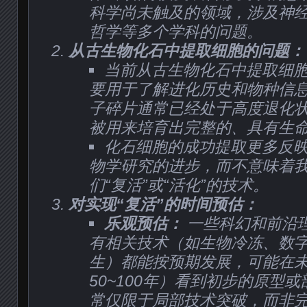
科学尚未触及的领域，涉及神
哲学等多个学科的问题。
从古生物化石中提取细胞的问题：
当前从古生物化石中提取细胞
要用于了解进化历史和物种信息
子碎片通常已经处于高度退化
被用来培育出完整的、具有生
化石细胞的成功提取更多反
物学研究的进步，而不意味着
们“复活”或“活化”的技术。
对实现“复活”的时间预估：
乐观预估：
一些科幻和前沿
有相关技术（如生物冷冻、数
生）都能按预期发展，可能在
50~100年）看到初步的原型
常仅限于局部技术突破，而非完