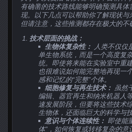
有确凿的技术路线能够明确预测具体
现。以下几点可以帮助你了解现状与
但请注意，这些推测都存在极大的不
技术层面的挑战：
生物体复杂性：
人类不仅仅
单生物系统，而是一个高度复
统。即使将来能在实验室中重
也很难说如何能完整地再现一
感和记忆的“完整”个体。
细胞修复与再生技术：
虽然
编辑、器官再生和纳米机器人
速发展阶段，但要将这些技术
生物体，还面临巨大的科学与
意识与个体连续性：
即使能
体”，如何恢复或转移复杂的意