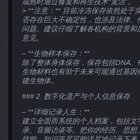
成熟时通过修复和再生技术“复活”。
> **注意：** 目前冷冻保存依然处
否存在巨大不确定性，也涉及法律、
问题。建议仔细了解各机构的背景和
意见。
– **生物样本保存：**
除了整体身体保存，保存包括DNA、
生物材料也有助于未来可能通过基因
建生物体。
### 2. 数字化遗产与个人信息保存
– **详细记录人生：**
建立全面而系统的个人档案，包括文
录、音频访谈等。把你的经历、思想
技能、知识等尽可能详尽地记录下来