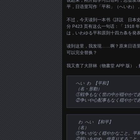
说起来，刚开始学习日语时，总会发
平，日语里写作「平和」（へいわ）
不过，今天读到一本书《詳説 日本史研究》（
分 P423 页有这么一句话：「 1918 年 
は，いわゆる平和原則十四カ条を発
读到这里，我发现……啊？原来日语
可以完全替换？
我又查了大辞林（物書堂 APP 版）
へい わ 【平和】
（名・形動）
①戦争もなく世の中が穏やかで
②争いや心配事もなく穏やかで
わ へい 【和平】
（名）
①争いがなく穏やかなこと。平
②戦いをやめ，仲直りすること