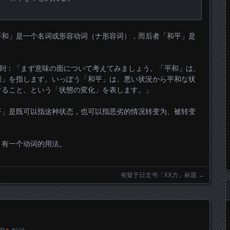
平和」是一个名词或形容动词（ナ形容词），而后者「和平」是
到：「まず意味の面について考えてみましょう。「平和」は、
態」を指します。いっぽう「和平」は、悪い状況から平和な状
すること、という「状態の変化」を表します。」
平」是既可以指这种状态，也可以指恶劣的情况转变为、被转变
」有一个动词的用法。
有疑于日文书「XX力」标题
→