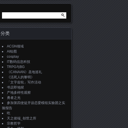
搜
索：
分类
ACGN领域
AI绘图
cosplay
IT数码信息科技
TRPG与BG
《CANAAN》圣地巡礼
《活死人的黎明》
「文字齿轮」写作活动
书店即地狱
产地多样性观察
勇者之光
参加第四使徒开设恋爱模组实验团之实
验报告
吃
天之彼端_创世之所
宗教哲学