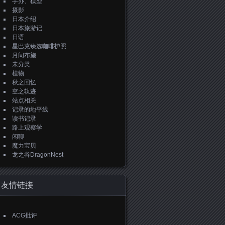
手办、模型
摄影
日本介绍
日本旅游记
日语
星巴克臻选咖啡护照
月间布施
未分类
植物
秋之回忆
空之轨迹
站点相关
记录的地平线
读书记录
路上观察学
闲聊
魔力宝贝
龙之谷DragonNest
友情链接
ACG批评