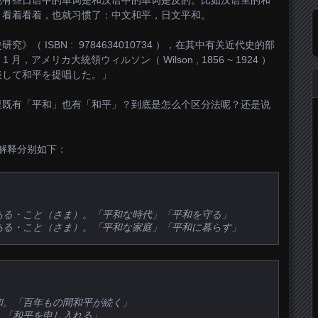
现有些日语中的单词是和汉语中的单词是反的。比如汉语里的和
，看着看着，也就习惯了：中文和平，日文平和。
 ISBN : ‎ 9784634010734 ），在其中有关近代史的部
1 月，アメリカ大統領ウィルソン（ Wilson , 1856 ~ 1924 ）
表して和平を提唱した。」
里既有「平和」也有「和平」？到底是怎么个区分法呢？还是说
，解释分别如下：
ある・こと（さま）。「平和な時代」「平和を守る」
ある・こと（さま）。「平和な家庭」「平和に暮らす」
和。「百年もの間和平が続く」
。「和平を申し入れる」