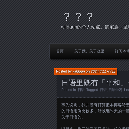
？？？
wildgun的个人站点。御宅族
首页
关于我、关于这里
订阅本
Posted by
wildgun
on
2024年11月7日
日语里既有「平和」
Posted in:
日语
. Tagged:
日语
,
日语学习
.
Le
事先说明，我并没有打算把本博客转
的日语用例比较多，所以继昨天的一
关于日语的。