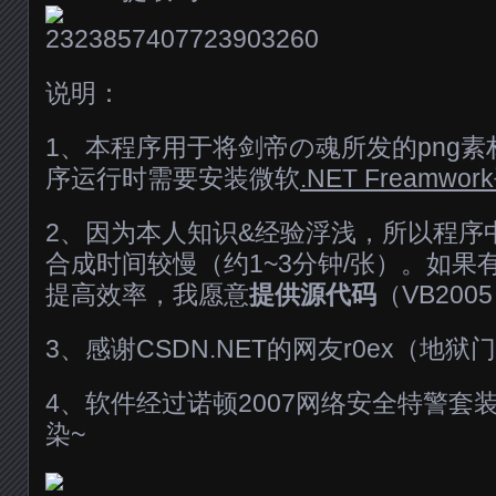
说明：
1、本程序用于将剑帝の魂所发的png素材
序运行时需要安装微软
.NET Freamwo
2、因为本人知识&经验浮浅，所以程序
合成时间较慢（约1~3分钟/张）。如果
提高效率，我愿意
提供源代码
（VB200
3、感谢CSDN.NET的网友r0ex（地
4、软件经过诺顿2007网络安全特警套
染~