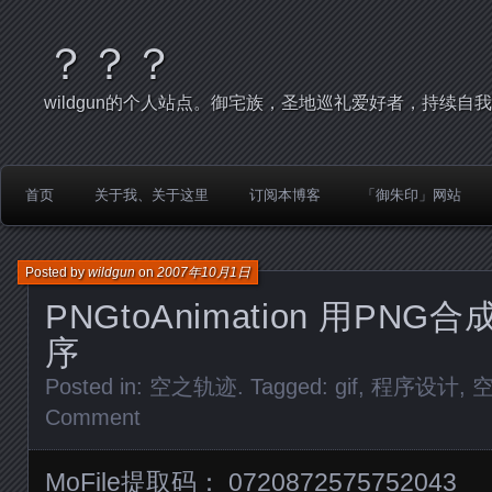
？？？
wildgun的个人站点。御宅族，圣地巡礼爱好者，持续自
首页
关于我、关于这里
订阅本博客
「御朱印」网站
Posted by
wildgun
on
2007年10月1日
PNGtoAnimation 用PN
序
Posted in:
空之轨迹
. Tagged:
gif
,
程序设计
,
Comment
MoFile提取码： 0720872575752043