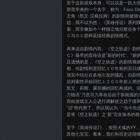
至于这款游戏本身，可以说是一款大作
那里学来的一个名字，称为：Fans 
主角（凯文·汉格拉姆）的剧情则被独
趋，我不以为然：《英雄传说》系列既
索，而非像如今一样独立地分散在各
Ｃ与ＳＣ那样延续经典剧情模式。
再来说说剧情内容。《空之轨迹》剧情
Ｃ》最早的宣传语是“新的时代”、“
且遗憾的是，《空之轨迹》的剧情视
都，但剧情则是回忆１０年前的百日
现实中结社在各地引发的骚乱，但剧
后则索性开始回忆１２００年前人类
凯文、莉斯、露菲娜的回忆构成的。回
力物语”乃是导力革命后由于新能源的
而由游戏主人公进行调解使之趋于缓和
“旧”所代替了。所以我认为：“当今
是将《空之轨迹》之“新”完全抹杀的
至于《英雄传说7》，按照犬魂的YY，
其他七至宝。看来，我们和历史还得继