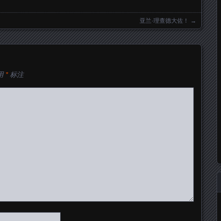
亚兰·理查德大佐！
→
用
*
标注