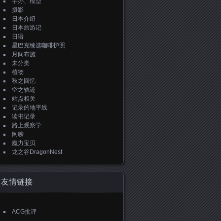
手办、模型
摄影
日本介绍
日本旅游记
日语
星巴克臻选咖啡护照
月间布施
未分类
植物
秋之回忆
空之轨迹
站点相关
记录的地平线
读书记录
路上观察学
闲聊
魔力宝贝
龙之谷DragonNest
友情链接
ACG批评