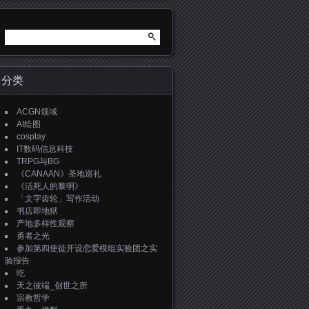
搜
索：
分类
ACGN领域
AI绘图
cosplay
IT数码信息科技
TRPG与BG
《CANAAN》圣地巡礼
《活死人的黎明》
「文字齿轮」写作活动
书店即地狱
产地多样性观察
勇者之光
参加第四使徒开设恋爱模组实验团之实
验报告
吃
天之彼端_创世之所
宗教哲学