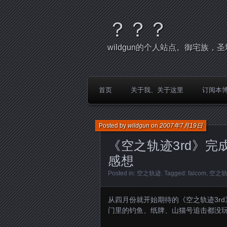
？？？
wildgun的个人站点。御宅族
首页
关于我、关于这里
订阅本
Posted by
wildgun
on
2007年7月19日
《空之轨迹3rd》
感想
Posted in:
空之轨迹
. Tagged:
falcom
,
空之
从四月份就开始期待的《空之轨迹3r
门里的钓鱼、纸牌、山猫号追击都没