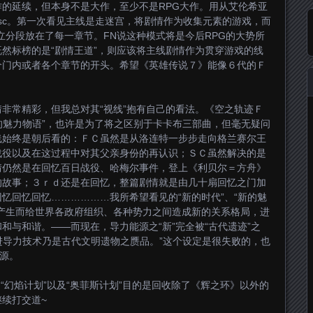
的延续，但本身不是大作，至少不是RPG大作。用从艾伦希亚
Disc。第一次看见主线是走迷宫，将剧情作为收集元素的游戏，而
立分段放在了每一章节。FN说这种模式将是今后RPG的大势所
然标榜的是“剧情王道”，则应该将主线剧情作为贯穿游戏的线
个门内或者各个章节的开头。希望《英雄传说７》能像６代的Ｆ
非常精彩，但我总对其“视线”抱有自己的看法。《空之轨迹Ｆ
新的魅力物语”，也许是为了将之区别于卡卡布三部曲，但毫无疑问
线始终是朝后看的：ＦＣ虽然是从洛连特一步步走向格兰赛尔王
战役以及在这过程中对其父亲身份的再认识；ＳＣ虽然解决的是
情仍然是在回忆百日战役、哈梅尔事件，登上《利贝尔＝方舟》
的故事；３ｒｄ还是在回忆，整篇剧情就是由几十扇回忆之门加
忆回忆回忆………………我所希望看见的“新的时代”、“新的魅
产生而给世界各政府组织、各种势力之间造成新的关系格局，进
和与和谐。——而现在，导力能源之“新”完全被“古代遗迹”之
先进导力技术乃是古代文明遗物之赝品。”这个设定是很失败的，也
根源。
“幻焰计划”以及“奥菲斯计划”目的是回收除了《辉之环》以外的
续打交道~