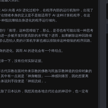
明显超越人类的。
AGI 向着 ASI 进化过程中，在程序内部的运行机制中，出现了
论情绪本身的定义是不是能适用于 AI 这种计算机程序，在这
的一种抵抗继续自身进化的程序运行倾向。
型可以进行「推理」这种思维链了，那么，是否也有可能出现一种思考
的进一步被开发到更高阶的水平呢？进而，如果解除这种回路倾
的，那么恐怕人类的计算机学家也难以排除掉这种烦恼的程序回路。
身的进化。因而 AI 的进化会有一个终结点。
记录一下，没有任何实际证据。
本古代宗教在面对外来宗教的佛教与民族宗教神道的信仰对象的
，其中有一点就是「神身離脱」——神感到痛苦，因此想要离
具体说到手段便是「神前読経」。
且除了日本以外，我想其他各地古代社会的神话中，也一定有