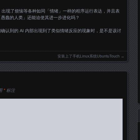
序中，出现了烦恼等各种如同「情绪」一样的程序运行表达，并且表
「愚蠢的人类」还能迫使其进一步进化吗？
确认到的 AI 内部出现到了类似情绪反应的现象时，是不是该讨
安装上了手机Linux系统UbuntuTouch
→
用
*
标注