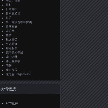
手办、模型
摄影
日本介绍
日本旅游记
日语
星巴克臻选咖啡护照
月间布施
未分类
植物
秋之回忆
空之轨迹
站点相关
记录的地平线
读书记录
路上观察学
闲聊
魔力宝贝
龙之谷DragonNest
友情链接
ACG批评