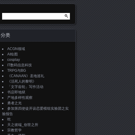
搜
索：
分类
ACGN领域
AI绘图
cosplay
IT数码信息科技
TRPG与BG
《CANAAN》圣地巡礼
《活死人的黎明》
「文字齿轮」写作活动
书店即地狱
产地多样性观察
勇者之光
参加第四使徒开设恋爱模组实验团之实
验报告
吃
天之彼端_创世之所
宗教哲学