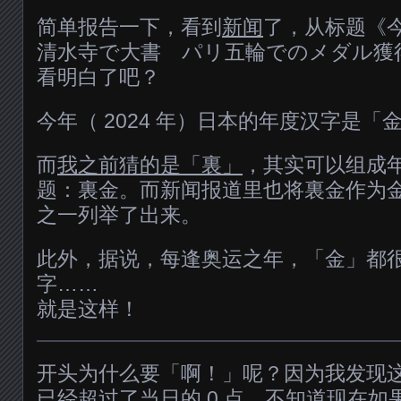
简单报告一下，看到
新闻
了，从标题《
清水寺で大書 パリ五輪でのメダル獲
看明白了吧？
今年（ 2024 年）日本的年度汉字是「
而
我之前猜的是「裏」
，其实可以组成
题：裏金。而新闻报道里也将裏金作为
之一列举了出来。
此外，据说，每逢奥运之年，「金」都
字……
就是这样！
开头为什么要「啊！」呢？因为我发现
已经超过了当日的 0 点。不知道现在