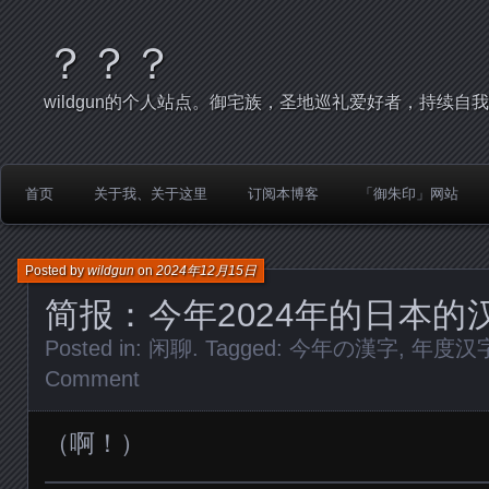
？？？
wildgun的个人站点。御宅族，圣地巡礼爱好者，持续自
首页
关于我、关于这里
订阅本博客
「御朱印」网站
Posted by
wildgun
on
2024年12月15日
简报：今年2024年的日本的
Posted in:
闲聊
. Tagged:
今年の漢字
,
年度汉
Comment
（啊！）