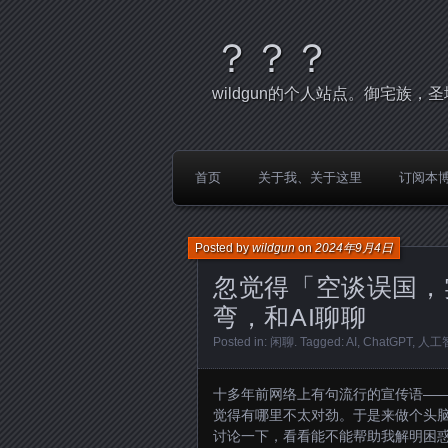
？？？
wildgun的个人站点。御宅族
首页
关于我、关于这里
订阅本
Posted by
wildgun
on
2024年9月4日
忽觉得「空谈误国，
弯，和AI聊聊
Posted in:
闲聊
. Tagged:
AI
,
ChatGPT
,
人工
十多年前网络上有句流行的宣传语—
觉得有哪里不太对劲。于是来做个头脑体
讨论一下，看看能不能帮助我解明困