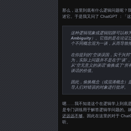
那么，这里到底有什么逻辑问题呢？
述它。于是我又问了 ChatGPT 
这种逻辑现象或逻辑陷阱可以称
Ambiguity
）。它指的是在论证
个不同概念混为一谈，从而导致
在你提到的“空谈误国，实干兴邦
为，实际上问题并不是在于“谈”
从“空无意义的谈话”偷换成了“所
谈话的价值。
因此，偷换概念（或混淆概念）
导人们对错误的对象进行批评。
嗯……我不知道这个在逻辑学上到底是不
是专门训练用于解答逻辑学问题的。
还远远不够
。因此在这里的对于 Cha
听。