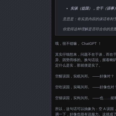
实谈（益国），空干（误事
意思是：有实质内容的谈话有利
你觉得这种理解是否符合你的意
哦，很不错嘛， ChatGPT ！
其实仔细想来，问题不在于谈，而在
异、因势而移的。换句话说，握着喇
定什么是实，那就便是实了。
空醒误国，实眠兴邦。 ——好像对？
空吃误国，实喝兴邦。 ——好像也对
空猫误国，实狗兴邦。 ——也……挺
所以，这句话可以抽象为：空 A 误国，实
调一下，好像也很有说服力。这就成了我