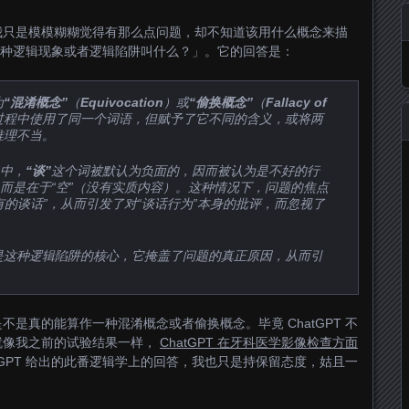
我只是模模糊糊觉得有那么点问题，却不知道该用什么概念来描
：「这种逻辑现象或者逻辑陷阱叫什么？」。它的回答是：
为
“混淆概念”
（
Equivocation
）或
“偷换概念”
（
Fallacy of
过程中使用了同一个词语，但赋予了它不同的含义，或将两
推理不当。
”中，
“谈”
这个词被默认为负面的，因而被认为是不好的行
，而是在于“空”（没有实质内容）。这种情况下，问题的焦点
有的谈话”，从而引发了对“谈话行为”本身的批评，而忽视了
是这种逻辑陷阱的核心，它掩盖了问题的真正原因，从而引
是真的能算作一种混淆概念或者偷换概念。毕竟 ChatGPT 不
就像我之前的试验结果一样，
ChatGPT 在牙科医学影像检查方面
tGPT 给出的此番逻辑学上的回答，我也只是持保留态度，姑且一