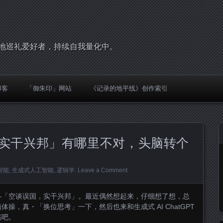
，圣地巡礼爱好者，持续自我量化中。
博客
「御朱印」网站
《记录的地平线》创作索引
实干兴邦」有哪里不对，头脑转个
智能
,
生成式人工智能
,
逻辑学
.
Leave a Comment
—「空谈误国，实干兴邦」。最近偶然想起来，仔细想了想，总
操，真・「换位思考」一下，然后也来和生成式 AI ChatGPT
惑吧。