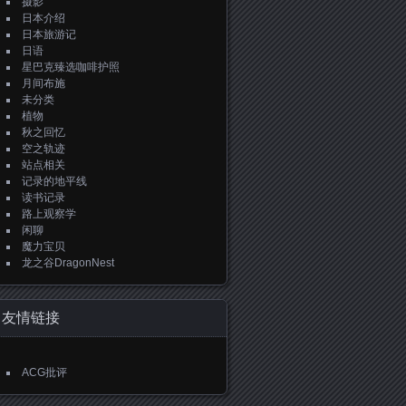
摄影
日本介绍
日本旅游记
日语
星巴克臻选咖啡护照
月间布施
未分类
植物
秋之回忆
空之轨迹
站点相关
记录的地平线
读书记录
路上观察学
闲聊
魔力宝贝
龙之谷DragonNest
友情链接
ACG批评