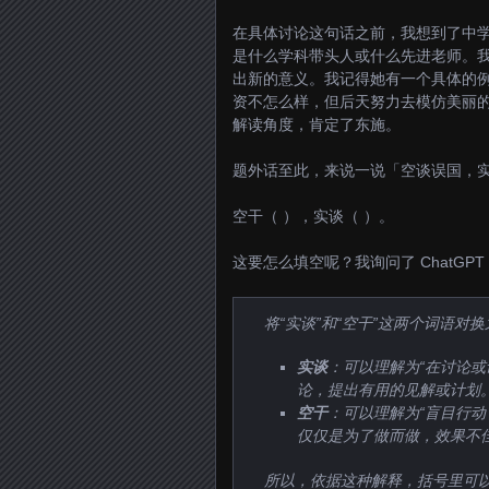
在具体讨论这句话之前，我想到了中
是什么学科带头人或什么先进老师。
出新的意义。我记得她有一个具体的
资不怎么样，但后天努力去模仿美丽
解读角度，肯定了东施。
题外话至此，来说一说「空谈误国，
空干（ ），实谈（ ）。
这要怎么填空呢？我询问了 ChatGP
将“实谈”和“空干”这两个词语
实谈
：可以理解为“在讨论
论，提出有用的见解或计划
空干
：可以理解为“盲目行
仅仅是为了做而做，效果不
所以，依据这种解释，括号里可