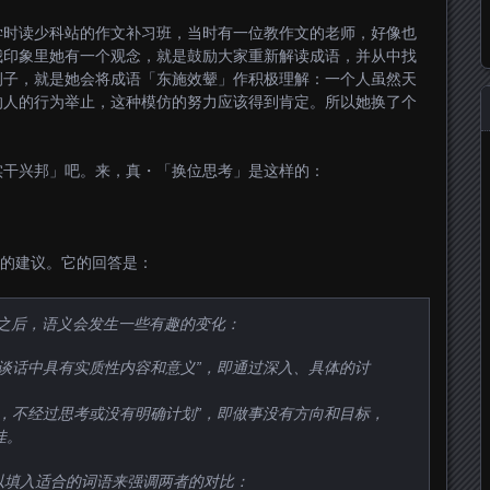
学时读少科站的作文补习班，当时有一位教作文的老师，好像也
我印象里她有一个观念，就是鼓励大家重新解读成语，并从中找
例子，就是她会将成语「东施效颦」作积极理解：一个人虽然天
的人的行为举止，这种模仿的努力应该得到肯定。所以她换了个
实干兴邦」吧。来，真・「换位思考」是这样的：
T 的建议。它的回答是：
对换之后，语义会发生一些有趣的变化：
或谈话中具有实质性内容和意义”，即通过深入、具体的讨
。
动，不经过思考或没有明确计划”，即做事没有方向和目标，
佳。
以填入适合的词语来强调两者的对比：