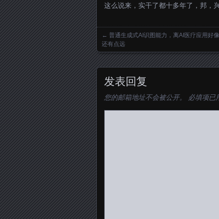
这么说来，实干了都十多年了，邦，
←
普通生成式AI识图能力，离AI医疗应用好
Posts navigation
还有点远
发表回复
您的邮箱地址不会被公开。
必填项已