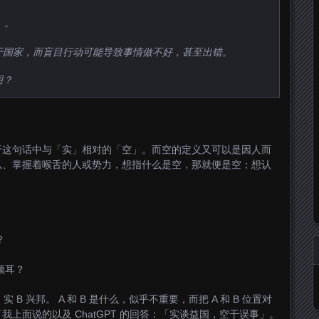
）
。
于国家，而盲目行动可能导致事情做不好，甚至出错。
图？
于这句话中与「实」相对的「空」。而空的定义又可以是因人而
叭、掌握着喉舌的人或势力，想指什么是空，那就便是空；想认
？
顺耳？
 B 兴邦。 A 和 B 是什么，似乎不重要，而把 A 和 B 位置对
上面说的以及 ChatGPT 的回答：「实谈益国，空干误事」。