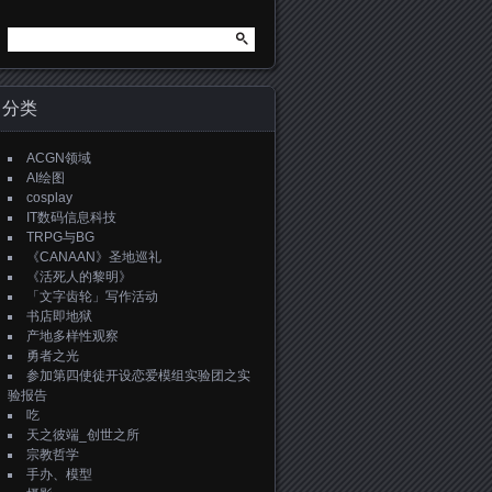
搜
索：
分类
ACGN领域
AI绘图
cosplay
IT数码信息科技
TRPG与BG
《CANAAN》圣地巡礼
《活死人的黎明》
「文字齿轮」写作活动
书店即地狱
产地多样性观察
勇者之光
参加第四使徒开设恋爱模组实验团之实
验报告
吃
天之彼端_创世之所
宗教哲学
手办、模型