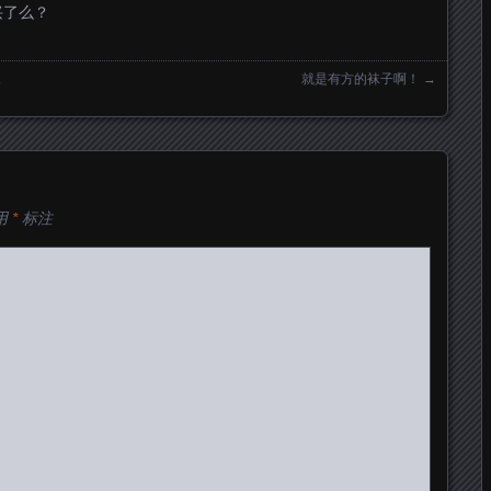
兴了么？
像
就是有方的袜子啊！
→
用
*
标注