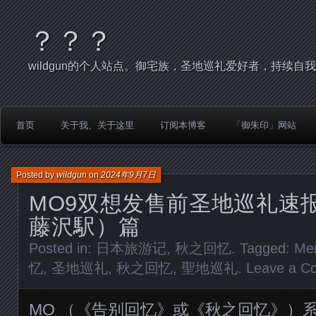
？？？
wildgun的个人站点。御宅族，圣地巡礼爱好者，持续自
首页
关于我、关于这里
订阅本博客
「御朱印」网站
Posted by
wildgun
on
2024年9月7日
MO9双想发售前圣地巡礼速
藤沢駅）篇
Posted in:
日本旅游记
,
秋之回忆
. Tagged:
Me
忆
,
圣地巡礼
,
秋之回忆
,
聖地巡礼
.
Leave a C
MO （《告别回忆》或《秋之回忆》）系