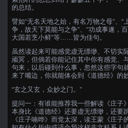
的总结。
譬如“无名天地之始，有名万物之母”、“
争，故天下莫能与之争”、“功成事遂，百
大国若烹小鲜”等……皆为佳句。
虽然读起来可能感觉虚无缥缈、不切实
顽冥，但倘若你能记住其中你有感觉、
句来，以后碰到什么事，忽然这些字句
来了嘴边，你就能体会到《道德经》的
“玄之又玄，众妙之门。”
提问一：有谁能推荐我一些解读《庄子
本身比《道德经》还要虚无缥缈，还要
《庄子喃哗》而觉太深，读王蒙《庄子
知有什么折中或适合我这样非文科系人