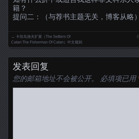
籍？
提问二：（与荐书主题无关，博客从略
←
卡坦岛渔夫扩展（The Settlers Of
《
Posts navigation
Catan:The Fisherman Of Catan）中文规则
发表回复
您的邮箱地址不会被公开。
必填项已用