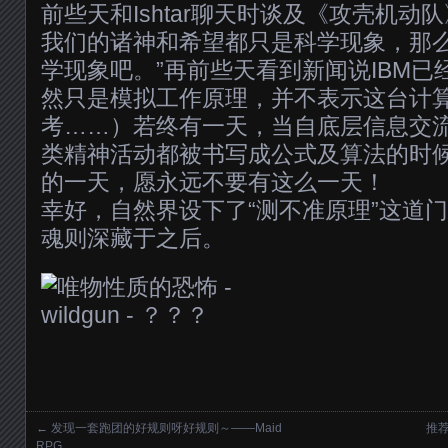
前些天和Ishtar聊天时谈及《攻壳机动
我们的诸神和希望都只是科学现象，那
学现象吧。”再前些天看到新闻说IBM
然只是模拟工作原理，并不表示这台计
考……）若终有一天，当自底层信息交
类精神活动都被书写成公式及算法的时
的一天，愿永远不要有这么一天！
幸好，自然界设下了“测不准原理”这道
魂则深藏于之后。
←
发现一套跑团的好规则呀好规则～——Maid
推荐
Posts navigation
RPG