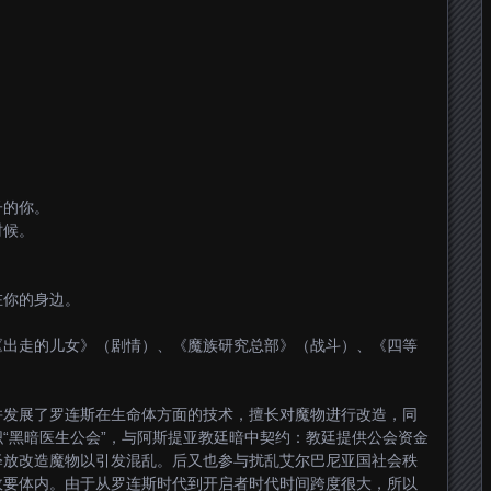
子的你。
时候。
在你的身边。
《出走的儿女》（剧情）、《魔族研究总部》（战斗）、《四等
并发展了罗连斯在生命体方面的技术，擅长对魔物进行改造，同
“黑暗医生公会”，与阿斯提亚教廷暗中契约：教廷提供公会资金
释放改造魔物以引发混乱。后又也参与扰乱艾尔巴尼亚国社会秩
政要体内。由于从罗连斯时代到开启者时代时间跨度很大，所以