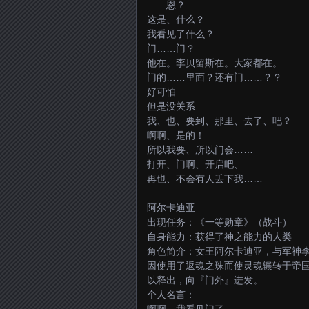
……恩？
这是、什么？
我看见了什么？
门……门？
他在。李贝留斯在。大家都在。
门的……里面？还有门……？？
好可怕
但是没关系
我、也、要到、那里、去了、吧？
啊啊、是的！
所以我要、所以门会……
打开、门啊、开启吧、
再也、不会有人丢下我……
阿尔卡迪亚
出现任务：《一等勋章》（战斗）
自身能力：获得了神之能力的人类
角色简介：女王阿尔卡迪亚，与军神
因使用了返魂之珠而使灵魂辗转于帝
以释出，向『门外』进发。
个人名言：