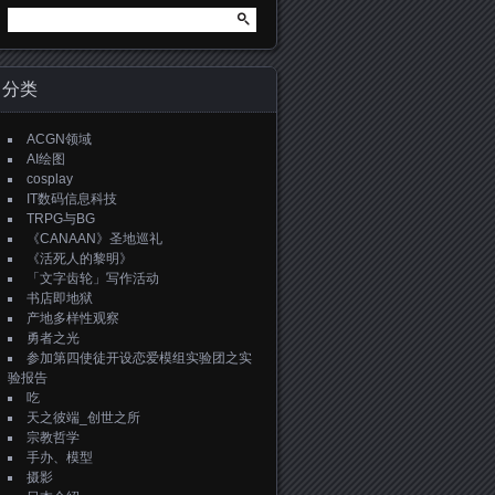
搜
索：
分类
ACGN领域
AI绘图
cosplay
IT数码信息科技
TRPG与BG
《CANAAN》圣地巡礼
《活死人的黎明》
「文字齿轮」写作活动
书店即地狱
产地多样性观察
勇者之光
参加第四使徒开设恋爱模组实验团之实
验报告
吃
天之彼端_创世之所
宗教哲学
手办、模型
摄影