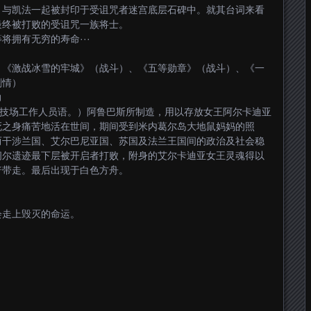
。与凯法一起被封印于受诅咒者迷宫底层石碑中。就其台词来看
最终被打败的受诅咒一族将士。
拥有无穷的寿命···
、《激战冰雪的牢城》（战斗）、《五等勋章》（战斗）、《一
剧情）
力
竞技场工作人员语。）阿鲁巴斯所制造，用以存放女王阿尔卡迪亚
死之身痛苦地活在世间，期间受到米内葛尔岛大地鼠妈妈的照
而干涉兰国、艾尔巴尼亚国、苏国及法兰王国间的政治及社会稳
阁尔遗迹最下层被开启者打败，附身的艾尔卡迪亚女王灵魂得以
普带走。最后出现于白色方舟。
。
会走上毁灭的命运。