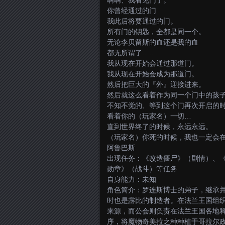
啊啊、我看见门了。
你曾经通过的门
我此后将要通过的门。
所有门的钥匙，全都是同一个。
无论李贝留斯的血还是我的血
都无所谓了……
我从现在开始会通过那道门。
我从现在开始会成为那道门。
然后把巨大的『外』迎接进来。
然后就这么看着作为同一个门中的孩
不知不觉的、等到这个门再次开启的
看着你的（玩家名）一切…
直到世界终了的时候，永远永远。
（玩家名）你死的时候，我也一定会
阿鲁巴斯
出现任务：《改造僵尸》（剧情）、
勋章》（战斗）等任务
自身能力：未知
角色简介：罗连斯博士的弟子，继承
时也是露比的制造者。在法兰王国组织
来源，而公会则负责在法兰王国各地
序，将魔物奇美拉之种种植于哥拉尔