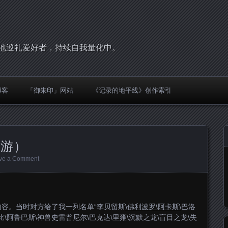
，圣地巡礼爱好者，持续自我量化中。
博客
「御朱印」网站
《记录的地平线》创作索引
久游）
ve a Comment
容。当时对方给了我一列名单“李贝留斯
\佛利波罗\阿卡斯\
巴洛
比\阿鲁巴斯\神兽史雷普尼尔\巴克达\里雍\沉默之龙\盲目之龙\失