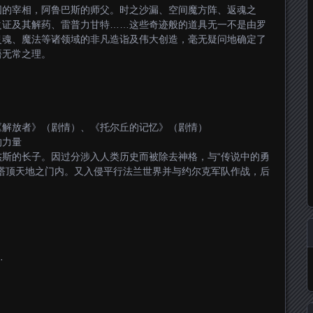
国的宰相，阿鲁巴斯的师父。时之沙漏、空间魔方阵、返魂之
之证及其解药、雷普力甘特……这些奇迹般的道具无一不是由罗
灵魂、魔法等诸领域的非凡造诣及伟大创造，毫无疑问地确定了
悟无常之理。
《解放者》（剧情）、《托尔丘的记忆》（剧情）
的力量
斯的长子。因过分涉入人类历史而被除去神格，与“传说中的勇
塔顶天地之门内。又入侵平行法兰世界并与约尔克军队作战，后
·