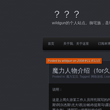
？？？
wildgun的个人站点。御宅族
首页
关于我、关于这里
订阅本
Posted by
wildgun
on
2008年11月11日
魔力人物介绍（for
Posted in:
魔力宝贝
. Tagged:
网络游戏
.
Lea
说明：
这是上周久游某工作人员拜托我写的内
斯\阿尔杰斯\尤大\凯法\帕布提斯马\露