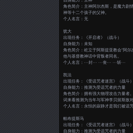
自身能力：主神
角色简介：主神阿尔杰斯，是魔力剧情
神等十二个孩子的父神。
个人名言：无
犹大
出现任务：《开启者》（战斗）
自身能力：未知
角色简介：屹立于阿斯提亚教会“阿尔
他与基督教神话中背叛者同名。
个人名言：···封··· ···丧··· ···斩···
凯法
出现任务：《受诅咒者迷宫》（战斗
自身能力：推测为受诅咒者的力量
角色简介：拥有强大物理攻击力量者
词来看推测为当年与军神李贝留斯敌
个人名言：永恒的寂静才是我们被诅咒之
帕布提斯马
出现任务：《受诅咒者迷宫》（战斗
自身能力：推测为受诅咒者的力量