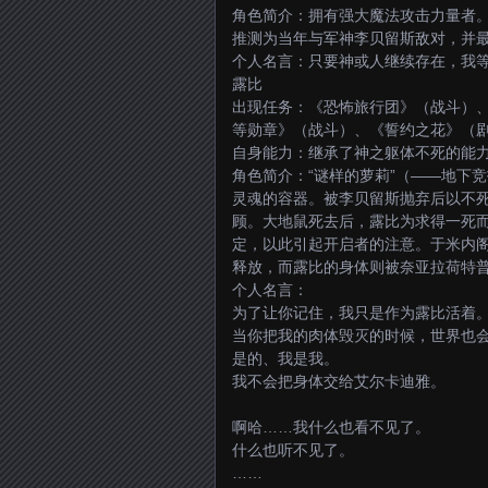
角色简介：拥有强大魔法攻击力量者
推测为当年与军神李贝留斯敌对，并
个人名言：只要神或人继续存在，我等将
露比
出现任务：《恐怖旅行团》（战斗）
等勋章》（战斗）、《誓约之花》（
自身能力：继承了神之躯体不死的能
角色简介：“谜样的萝莉”（——地下
灵魂的容器。被李贝留斯抛弃后以不
顾。大地鼠死去后，露比为求得一死
定，以此引起开启者的注意。于米内
释放，而露比的身体则被奈亚拉荷特
个人名言：
为了让你记住，我只是作为露比活着
当你把我的肉体毁灭的时候，世界也
是的、我是我。
我不会把身体交给艾尔卡迪雅。
啊哈……我什么也看不见了。
什么也听不见了。
……