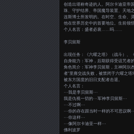
创造出堪称奇迹的人。阿尔卡迪亚帝
珠、守护结界、帝国魔导装置、天地
连斯博士所发明的。在时空、生命、
他在世界历史中的首要地位。生前领
个人名言：盛者必衰……吗……
李贝留斯
出现任务：《六曜之塔》（战斗）、
自身能力：军神，后期获得受诅咒者
角色简介：军神李贝留斯，主神阿尔杰
者”里雍交战失败，被禁闭于六曜之塔
被东方国度的旧日支配者击退。
个人名言：
···我是李贝留斯···
我是仇视一切的···军神李贝留斯···
···不过啊···
···你的存在跟当时一样的不可思议啊··
···你这样···
···像阿尔卡迪亚一样···
佛利波罗