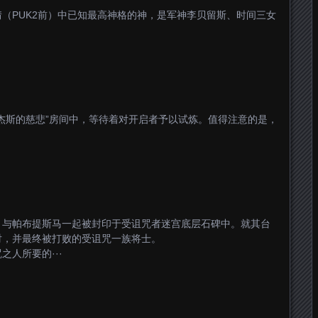
（PUK2前）中已知最高神格的神，是军神李贝留斯、时间三女
杰斯的慈悲”房间中，等待着对开启者予以试炼。值得注意的是，
）
。与帕布提斯马一起被封印于受诅咒者迷宫底层石碑中。就其台
对，并最终被打败的受诅咒一族将士。
人所要的···
）