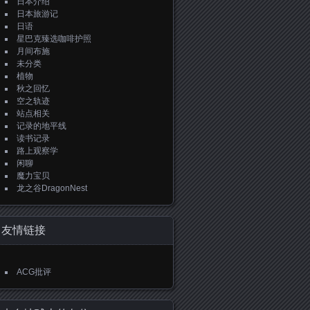
日本介绍
日本旅游记
日语
星巴克臻选咖啡护照
月间布施
未分类
植物
秋之回忆
空之轨迹
站点相关
记录的地平线
读书记录
路上观察学
闲聊
魔力宝贝
龙之谷DragonNest
友情链接
ACG批评