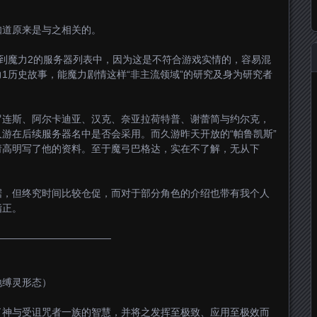
知道原来是与之相关的。
到魔力2的服务器列表中，因为这是不符合游戏实情的，容易混
1历史故事，能魔力剧情这样“非主流领域”的研究及身为研究者
罗连斯、阿尔卡迪亚、汉克、奈亚拉荷特普、谢蕾简与约尔克，
游在后续服务器名中是否会采用。而久游昨天开放的“帕鲁凯斯”
请高明写了他的资料。至于魔弓巴格达，实在不了解，无从下
据，但终究时间比较仓促，而对于部分角色的介绍也带有我个人
指正。
————————————
地缚灵形态）
了神与受诅咒者一族的智慧，并将之发挥至极致、应用至极效而