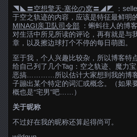
◥◣〓空想擎天·塞伦の窝〓◢◤
：sel
于空之轨迹的内容，应该是特征最鲜明
MINAGI亲卫队司令部
：蝌蚪往人的博客
对生活中所见所读的评论，再有就是与
章，以及擦边球打个不停的每日萌图。
至于我，个人兴趣比较杂，所以博客特
给自己列了几个Tag：空之轨迹、魔力宝
恶搞…………所以估计大家想到我的博
子蹦出某个特定的词汇或概念。（如果
概也是“宅男”吧……）
关于昵称
不过好在我的昵称还算起得尚可。