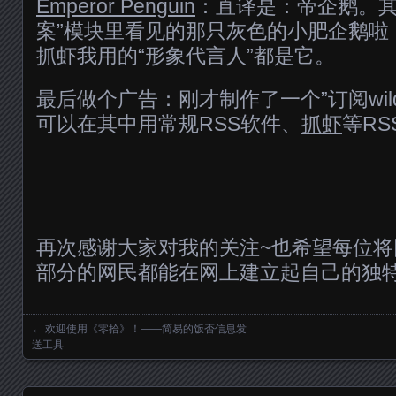
Emperor Penguin
：直译是：帝企鹅。其
案”模块里看见的那只灰色的小肥企鹅啦
抓虾我用的“形象代言人”都是它。
最后做个广告：刚才制作了一个”订阅wil
可以在其中用常规RSS软件、
抓虾
等RS
再次感谢大家对我的关注~也希望每位
部分的网民都能在网上建立起自己的独特
←
欢迎使用《零拾》！——简易的饭否信息发
Posts navigation
送工具