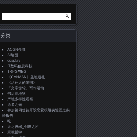
搜
索：
分类
ACGN领域
AI绘图
cosplay
IT数码信息科技
TRPG与BG
《CANAAN》圣地巡礼
《活死人的黎明》
「文字齿轮」写作活动
书店即地狱
产地多样性观察
勇者之光
参加第四使徒开设恋爱模组实验团之实
验报告
吃
天之彼端_创世之所
宗教哲学