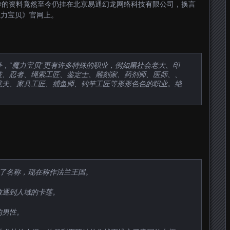
妙的资料竟然至今仍挂在北京易通幻龙网络科技有限公司，换言
魔力宝贝》官网上。
，“魔力宝贝”更有许多特殊的职业，例如黑社会老大、印
妓、忍者、绳索工匠、鉴定士、雕刻家、药剂师、医师、、
樵夫、家具工匠、捕鱼师、钓竿工匠等形形色色的职业。绝
。
改变了名称，现在称作法兰王国。
放逐到人域的卡莲。
男性。