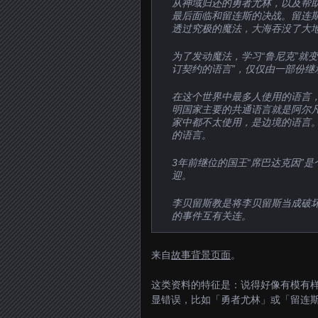
从神域归还的勇者尤林，以及帮
最后面临和留连斯的决战。留连
透过究极的魔法，大海吞没了大
为了发动魔法，学习“鲁尼克”就
订契约的语言”，仅仅由一部份继
在这个世界中最多人使用的语言
明国家主要的共通语言就是阿尔
家中都不太使用，是边境的语言
的语言。
3年前继位的国王“席巴达克因”
迎。
李贝留斯教是将李贝留斯当成破
的事件互有关连。
来自
故事背景页面
。
这类资料的特征是：说得好像有模有
显错误，比如「勇者尤林」或「留连