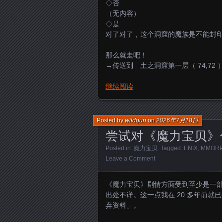
◇否
（无内容）
◇是
对了对了，这个洞窟的魔族是不能封
那么就走吧！
→传送到 土之洞窟第一层（ 74,72 
继续阅读
Posted by
wildgun
on
2026年7月18日
尝试对《魔力宝贝》
Posted in:
魔力宝贝
. Tagged:
ENIX
,
MMOR
Leave a Comment
《魔力宝贝》剧情方面受到至少是一
出处不详。这一点我在 20 多年前
弃资料」。