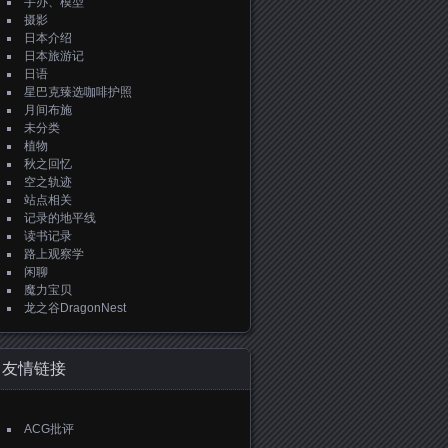
手办、模型
摄影
日本介绍
日本旅游记
日语
星巴克臻选咖啡护照
月间布施
未分类
植物
秋之回忆
空之轨迹
站点相关
记录的地平线
读书记录
路上观察学
闲聊
魔力宝贝
龙之谷DragonNest
友情链接
ACG批评