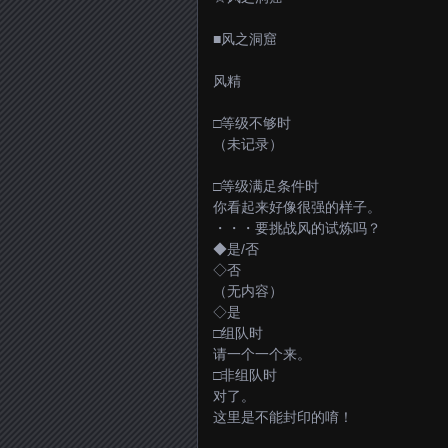
■风之洞窟
风精
□等级不够时
（未记录）
□等级满足条件时
你看起来好像很强的样子。
・・・要挑战风的试炼吗？
◆是/否
◇否
（无内容）
◇是
□组队时
请一个一个来。
□非组队时
对了。
这里是不能封印的唷！