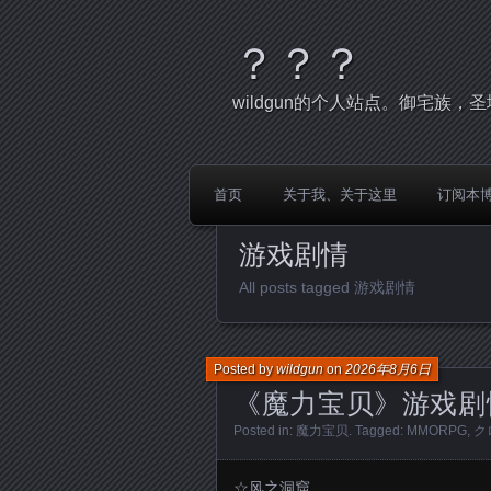
？？？
wildgun的个人站点。御宅族
首页
关于我、关于这里
订阅本
游戏剧情
All posts tagged 游戏剧情
Posted by
wildgun
on
2026年8月6日
《魔力宝贝》游戏剧
Posted in:
魔力宝贝
. Tagged:
MMORPG
,
ク
☆风之洞窟