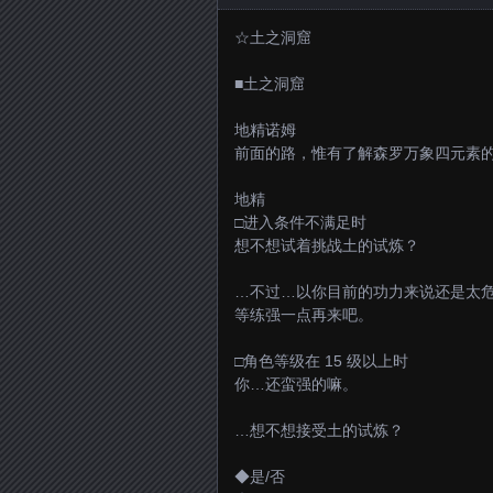
☆土之洞窟
■土之洞窟
地精诺姆
前面的路，惟有了解森罗万象四元素
地精
□进入条件不满足时
想不想试着挑战土的试炼？
…不过…以你目前的功力来说还是太
等练强一点再来吧。
□角色等级在 15 级以上时
你…还蛮强的嘛。
…想不想接受土的试炼？
◆是/否