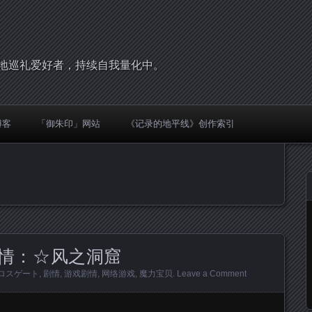
，圣地巡礼爱好者，持续自我量化中。
博客
「御朱印」网站
《记录的地平线》创作索引
情：☆风之洞窟
ロスゲート
,
剧情
,
游戏剧情
,
网络游戏
,
魔力宝贝
.
Leave a Comment