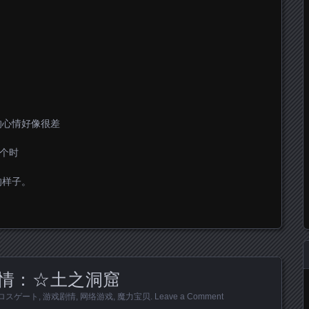
的心情好像很差
 个时
的样子。
情：☆土之洞窟
ロスゲート
,
游戏剧情
,
网络游戏
,
魔力宝贝
.
Leave a Comment