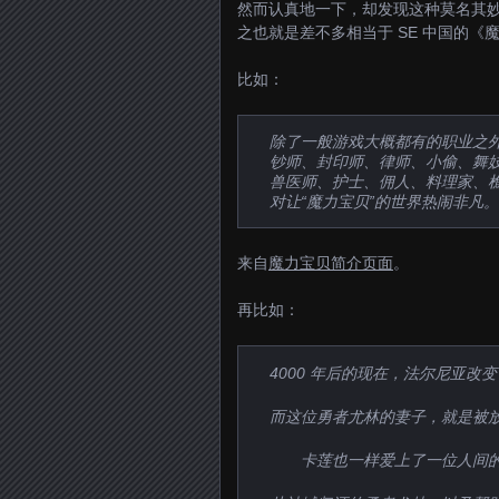
然而认真地一下，却发现这种莫名其
之也就是差不多相当于 SE 中国的《
比如：
除了一般游戏大概都有的职业之外
钞师、封印师、律师、小偷、舞
兽医师、护士、佣人、料理家、
对让“魔力宝贝”的世界热闹非凡
来自
魔力宝贝简介页面
。
再比如：
4000 年后的现在，法尔尼亚
而这位勇者尤林的妻子，就是被
卡莲也一样爱上了一位人间的