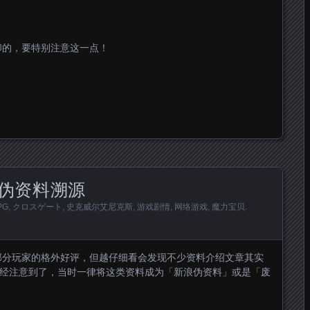
印的，要特别注意这一点！
）
伪资料溯源
PG
,
クロスゲート
,
史克威尔艾尼克斯
,
游戏剧情
,
网络游戏
,
魔力宝贝
.
部分玩家的格外好评，但越仔细看会发现不少资料介绍文章其实
就已经注意到了，当时一律将这类资料成为「新浪伪资料」或是「废