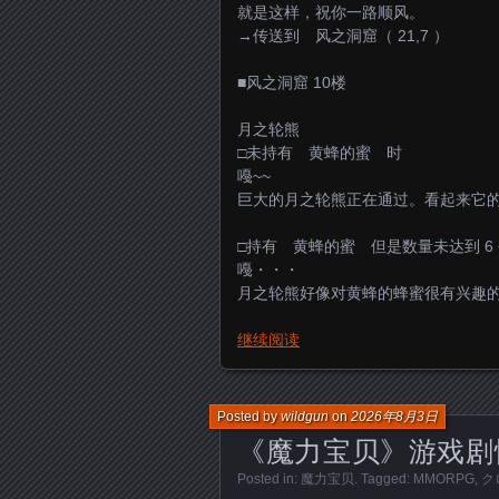
就是这样，祝你一路顺风。
→传送到 风之洞窟（ 21,7 ）
■风之洞窟 10楼
月之轮熊
□未持有 黄蜂的蜜 时
嘠~~
巨大的月之轮熊正在通过。看起来它
□持有 黄蜂的蜜 但是数量未达到 6
嘠・・・
月之轮熊好像对黄蜂的蜂蜜很有兴趣
继续阅读
Posted by
wildgun
on
2026年8月3日
《魔力宝贝》游戏剧
Posted in:
魔力宝贝
. Tagged:
MMORPG
,
ク