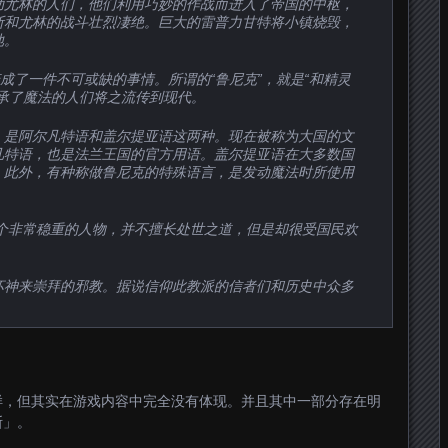
助尤林的人们，他们利用巧妙的作战而进入了帝国的中枢，
斯和尤林的战斗壮烈凄绝。巨大的雷普力甘特将小镇烧毁，
地。
变成了一件不可或缺的事情。所谓的“鲁尼克”，就是“和精灵
承了魔法的人们将之流传到现代。
，是阿尔凡特语和盖尔提亚语这两种。现在被称为大国的文
凡特语，也是法兰王国的官方用语。盖尔提亚语在大多数国
。此外，有种称做鲁尼克的特殊语言，是发动魔法时所使用
是个非常稳重的人物，并不擅长处世之道，但是却很受国民欢
坏神来崇拜的邪教。据说信仰此教派的信者们和历史中众多
样，但其实在游戏内容中完全没有体现。并且其中一部分存在明
斯」。