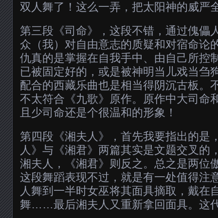
双人舞了！这么一弄，把太阳神的威严
第三段《司命》，这段不错，通过傀儡
众（我）对自由意志的质疑和对宿命论
仇真的是掌握在自我手中、由自己所控
已被固定好的，或是被神明当儿戏当刍
配合的西藏乐曲也是相当得阴沉古板。
不太符合《九歌》原作。原作中大司命
且少司命还是个很温和的形象！
第四段《湘夫人》，首先我要指出的是
人》与《湘君》两篇其实是文题交叉的
湘夫人，《湘君》则反之。总之是两位
这段舞蹈表现不过，就是有一处值得注
人舞到一半时女巫将其面具摘取，戴在
舞……最后湘夫人又重新拿回面具。这