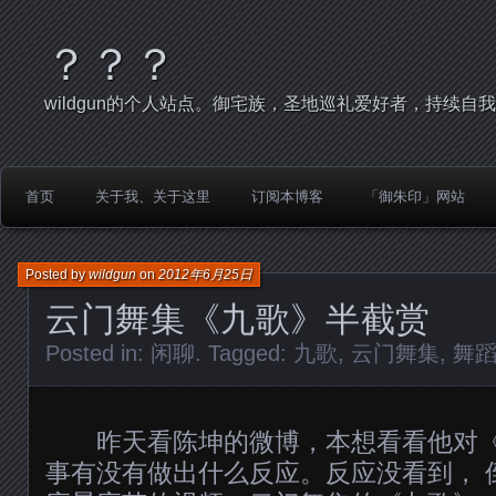
？？？
wildgun的个人站点。御宅族，圣地巡礼爱好者，持续自
首页
关于我、关于这里
订阅本博客
「御朱印」网站
Posted by
wildgun
on
2012年6月25日
云门舞集《九歌》半截赏
Posted in:
闲聊
. Tagged:
九歌
,
云门舞集
,
舞
昨天看陈坤的微博，本想看看他对《Fat
事有没有做出什么反应。反应没看到， 