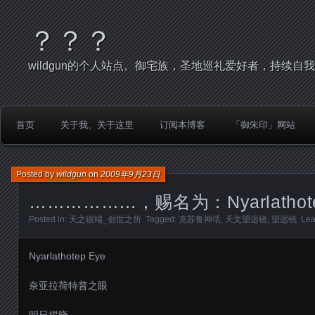
？？？
wildgun的个人站点。御宅族，圣地巡礼爱好者，持续自
首页
关于我、关于这里
订阅本博客
「御朱印」网站
Posted by
wildgun
on
2009年9月23日
………………，赐名为：Nyarlathote
Posted in:
天之彼端_创世之所
. Tagged:
克苏鲁神话
,
天文望远镜
,
望远镜
.
Lea
Nyarlathotep Eye
奈亚拉荷特普之眼