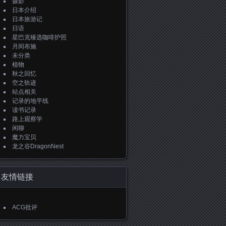
摄影
日本介绍
日本旅游记
日语
星巴克臻选咖啡护照
月间布施
未分类
植物
秋之回忆
空之轨迹
站点相关
记录的地平线
读书记录
路上观察学
闲聊
魔力宝贝
龙之谷DragonNest
友情链接
ACG批评