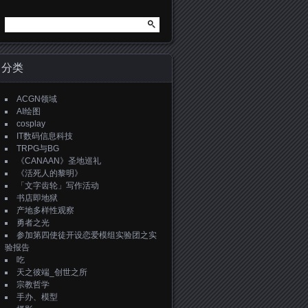
搜
索：
分类
ACGN领域
AI绘图
cosplay
IT数码信息科技
TRPG与BG
《CANAAN》圣地巡礼
《活死人的黎明》
「文字齿轮」写作活动
书店即地狱
产地多样性观察
勇者之光
参加第四使徒开设恋爱模组实验团之实
验报告
吃
天之彼端_创世之所
宗教哲学
手办、模型