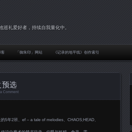
，圣地巡礼爱好者，持续自我量化中。
博客
「御朱印」网站
《记录的地平线》创作索引
之预选
 a Comment
ef – a tale of melodies、CHAOS;HEAD、