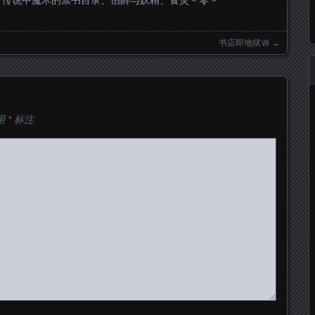
、传说中魔术的禁书目录、伯爵与妖精、食灵－零－
书店即地狱Ⅶ
→
用
*
标注