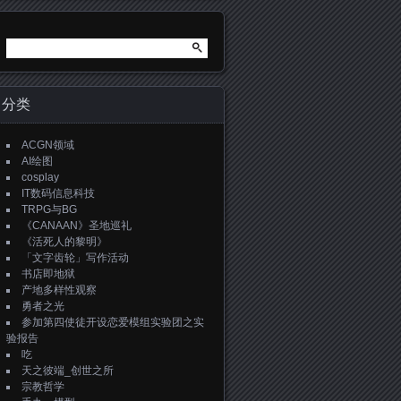
搜
索：
分类
ACGN领域
AI绘图
cosplay
IT数码信息科技
TRPG与BG
《CANAAN》圣地巡礼
《活死人的黎明》
「文字齿轮」写作活动
书店即地狱
产地多样性观察
勇者之光
参加第四使徒开设恋爱模组实验团之实
验报告
吃
天之彼端_创世之所
宗教哲学