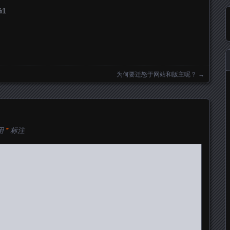
%1
为何要迁怒于网站和版主呢？
→
用
*
标注