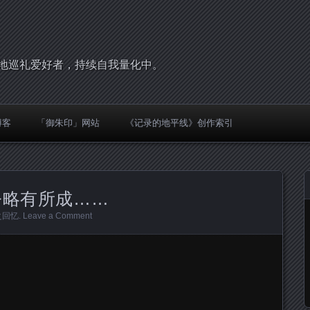
，圣地巡礼爱好者，持续自我量化中。
博客
「御朱印」网站
《记录的地平线》创作索引
命令略有所成……
之回忆
.
Leave a Comment