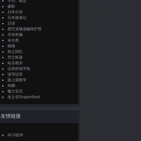
手办、模型
摄影
日本介绍
日本旅游记
日语
星巴克臻选咖啡护照
月间布施
未分类
植物
秋之回忆
空之轨迹
站点相关
记录的地平线
读书记录
路上观察学
闲聊
魔力宝贝
龙之谷DragonNest
友情链接
ACG批评