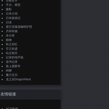
宗教哲学
手办、模型
摄影
日本介绍
日本旅游记
日语
星巴克臻选咖啡护照
月间布施
未分类
植物
秋之回忆
空之轨迹
站点相关
记录的地平线
读书记录
路上观察学
闲聊
魔力宝贝
龙之谷DragonNest
友情链接
ACG批评