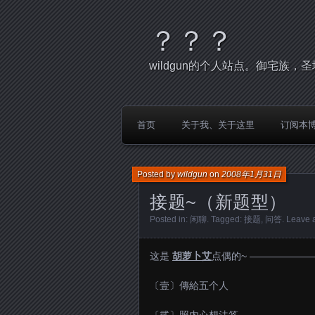
？？？
wildgun的个人站点。御宅族
首页
关于我、关于这里
订阅本
Posted by
wildgun
on
2008年1月31日
接题~（新题型）
Posted in:
闲聊
. Tagged:
接题
,
问答
.
Leave 
这是
胡萝卜艾
点偶的~ ——————
〔壹〕傳給五个人