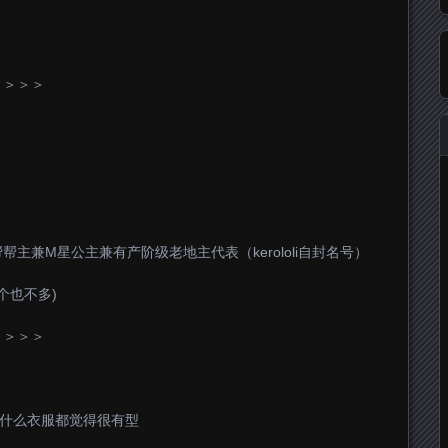
＞＞＞＞
主兼M星公主兼有产阶级老地主代表（kerololi自封名号）
个也不多)
＞＞＞＞
穿什么衣服都觉得很有型