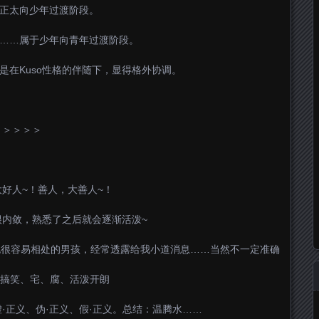
，正太向少年过渡阶段。
子……属于少年向青年过渡阶段。
是在Kuso性格的伴随下，显得格外协调。
＞＞＞＞＞
大好人~！善人，大善人~！
很内敛，熟悉了之后就会逐渐活泼~
也很容易相处的男孩，经常透露给我小道消息……当然不一定准确
O、搞笑、宅、腐、活泼开朗
虚·正义、伪·正义、假·正义。总结：温腾水……