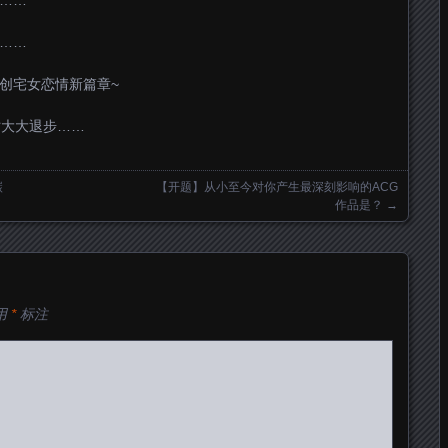
明……
明……
开创宅女恋情新篇章~
时大大退步……
碳
【开题】从小至今对你产生最深刻影响的ACG
作品是？
→
用
*
标注