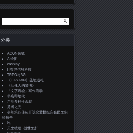
搜
索：
分类
ACGN领域
AI绘图
cosplay
IT数码信息科技
TRPG与BG
《CANAAN》圣地巡礼
《活死人的黎明》
「文字齿轮」写作活动
书店即地狱
产地多样性观察
勇者之光
参加第四使徒开设恋爱模组实验团之实
验报告
吃
天之彼端_创世之所