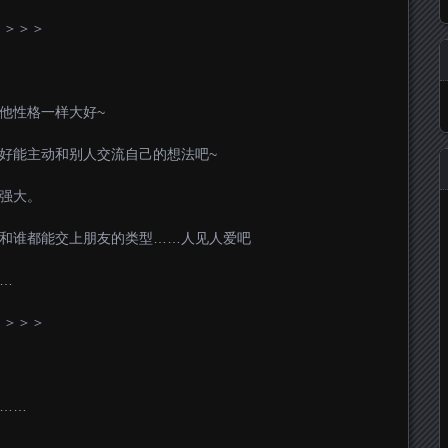
＞＞＞＞
像他性格一样大好~
最好能主动和别人交流自己的想法吧~
很强大。
是和谁都能交上朋友的类型……人见人爱吧
…
＞＞＞＞
明……