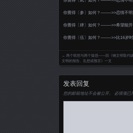
你覺得〔貮〕如何？——–>>恋情不
你覺得〔参〕如何？——–>>恋情不
你覺得〔肆〕如何？——–>>希望能
你覺得〔伍〕如何？——–>>比16岁
←
两个联想与两个疑惑——回《钢文明取代
Posts navigation
文明的报告、乱想或预言》一文
发表回复
您的邮箱地址不会被公开。
必填项已