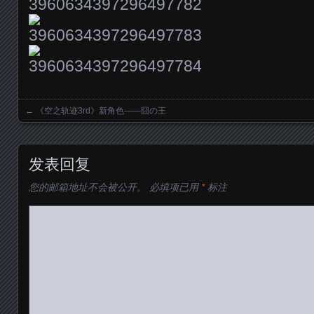
←
《空之轨迹3rd》新角色——囧の王
Posts navigation
发表回复
您的邮箱地址不会被公开。
必填项已用
*
标注