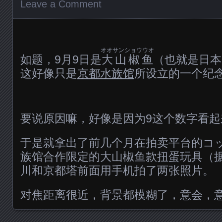
Leave a Comment
オオサンショウウオ
如题，9月9日是
大山椒鱼
（也就是日本
这好像只是
京都水族馆
所设立的一个纪
要说原因嘛，好像是因为9这个数字看
于是就拿出了前几个月在拍卖平台的コ
族馆合作限定的大山椒鱼款扭蛋玩具（
川和京都塔前面用手机拍了两张照片。
对焦距离很近，背景都模糊了，意会，