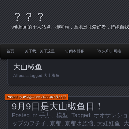
？？？
wildgun的个人站点。御宅族，圣地巡礼爱好者，持续自
首页
关于我、关于这里
订阅本博客
「御朱印」网站
大山椒鱼
All posts tagged 大山椒鱼
Posted by
wildgun
on
2022年9月11日
9月9日是大山椒鱼日！
Posted in:
手办、模型
. Tagged:
オオサンショ
ップのフチ子
,
京都
,
京都水族馆
,
大娃娃鱼
,