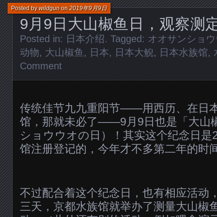
Posted by
wildgun
on
2019年9月9日
9月9日大山椒鱼日，观察测
Posted in:
日本介绍
. Tagged:
オオサンショウ
动物
,
大山椒鱼
,
日本
,
日本大鲵
,
日本水族馆
,
Comment
传统佳节九九重阳节——用西历、在日
馆，那就未必了——9月9日也是「大山
ショウウオの日）！其实这个纪念日是2
馆注册登记的，今年才不多第二年的时
不过配合着这个纪念日，也有相应活动，
三天，京都水族馆就举办了测量大山椒