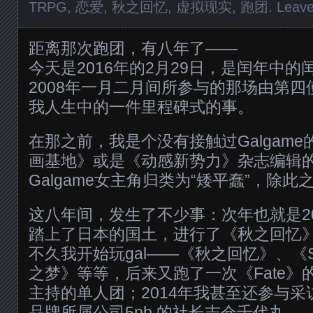
TRPG
,
恋爱
,
秋之回忆
,
虚拟现实
,
跑团
.
Leav
距离那次跑团，有八年了——
今天是2016年的2月29日，是闰年中
2008年一月二月间所参与的那场由第
我人生中的一件里程碑式的事。
在那之前，我是个没有接触过Galgam
画基地》或是《动感新势力》杂志编辑
Galgame女主角归类为“矮平蠢”，除
这八年间，发生了不少事：次年也就是20
踏上了日本的国土，进行了《秋之回忆
不久我开始玩gal——《秋之回忆》、《Sch
之梦》等等，后来又跑了一次《Fate》
主持的单人团；2014年我甚至还参与
品牌所属公司
5pb.
的社长志仓千代丸…