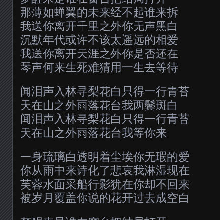
那薄如蝉翼的未来经不起谁来拆
我送你离开千里之外你无声黑白
沉默年代或许不该太遥远的相爱
我送你离开天涯之外你是否还在
琴声何来生死难猜用一生去等待
闻泪声入林寻梨花白只得一行青苔
天在山之外雨落花台我两鬓斑白
闻泪声入林寻梨花白只得一行青苔
天在山之外雨落花台我等你来
一身琉璃白透明着尘埃你无瑕的爱
你从雨中来诗化了悲哀我淋湿现在
芙蓉水面采船行影犹在你却不回来
被岁月覆盖你说的花开过去成空白