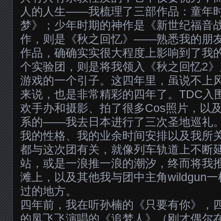
人的人生——我梳理了三部作品：童年
梦》；少年时期的神作是《新世纪福音
作，则是《秋之回忆》——熟悉我的朋
作品，确确实实很大程度上影响到了我
个实验团，则是将我领入《秋之回忆2》乃至
游戏的一个引子。这四年里，虽说不上
来说，也是非常精彩的四年了。TDC入
欢手办和摄影、拍了很多Cos照片，以
系的——我去日本进行了三次圣地巡礼
我的性格、我的业余时间安排以及我所
都与这次团有关，就像列车轨道上不断
站，或是一浪推一浪的潮汐，终而将我
滩上，以及其他我与团中主角wildgun
过的地方。
四年前，我在听孙楠的《只要有你》，
的凤飞飞演唱的《追梦人》（刚才偶尔