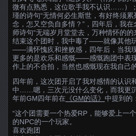
微有点熟悉，这位歌手我不认识……）
瑾的诗句“无情何必生斯世，有好终须累
念，怎又空负自多情？”，四年后，我在
师诗句“无端岁月堂堂去，万种情怀的的
结束这个团时，我中毒了——就像其他玩
——满怀愧疚和挫败感，四年后，当我
更多的是欢乐和感慨——感慨跑团中表
作上的不合拍，当然也感慨现在我自己
四年前，这次团开启了我对感情的认识
中……嗯，三次元没什么变化，而我更
年前GM四年前在
《GM的话》
中提到的
“这个团需要一个热爱RP，能够爱上一
的NPC的一个玩家。
喜欢跑团