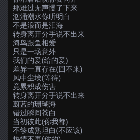
那难过无声慢了下来
汹涌潮水你听明白
不是浪而是泪海
转身离开分手说不出来
海鸟跟鱼相爱
只是一场意外
我们的爱(给的爱)
差异一直存在(回不来)
风中尘埃(等待)
竟累积成伤害
转身离开分手说不出来
蔚蓝的珊瑚海
错过瞬间苍白
当初彼此(你我都)
不够成熟坦白(不应该)
热情不再(你的)