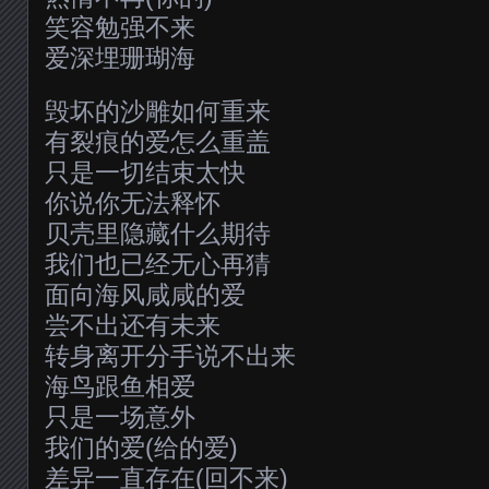
笑容勉强不来
爱深埋珊瑚海
毁坏的沙雕如何重来
有裂痕的爱怎么重盖
只是一切结束太快
你说你无法释怀
贝壳里隐藏什么期待
我们也已经无心再猜
面向海风咸咸的爱
尝不出还有未来
转身离开分手说不出来
海鸟跟鱼相爱
只是一场意外
我们的爱(给的爱)
差异一直存在(回不来)