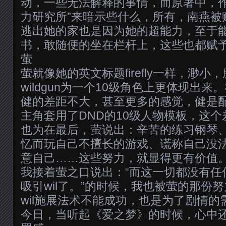
动，一些无法解释的事情，而原著中，作
力研究所”来暗示些什么，所有，南燕被
逃出她的家也是因为她的超能力，至于
书，敢随便的坐在栏杆上，这些也都赋
萤
萤就像她的英文标题firefly一样，渺
wildgun为一个10级角色上更体现出
健的差距不大，甚至更多的感觉，健是
主角套用了DND的10级人物模板，这
也为在最后，萤说出：辛苦的练习钢琴、
忆而玩自己不擅长的游戏、谎称自己没法
意自己……这些努力，就显得更有价值
我接着萤之口说出：“而这一切都没有任
吸引wil了。”的时候，我也被萤的那份
wil施展法术不能成功，也是为了剧情
今日，当听起《爱之梦》的时候，心中