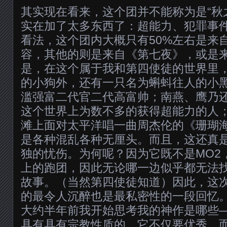
其实现在看来，这个团并不能称为是“秋之
实在加了太多东西了：超能力、犯罪事
看法，这个团内大概只有50%左右是来
容，其他的则是来自《第七夜》，或是
是，在这个属于我和第四使徒的世界里
的小狗外，还有一只名为蝌蚪往人的小
滥强富二代官二代高富帅；南燕、鹰乃还有男
这个世界上为数不多的获得超能力的人；wi
滩上面对太平洋唱一曲周杰伦的《珊瑚
是各种混乱各种无厘头。而且，这还真
独的忧伤。为何呢？因为它既不是MO2
上的跑团，因此无论哪一边似乎都无法
故事。（当然第四使徒知道）因此，这
的最令人沉醉也是最私密性的一段回忆
大约半年前我开始思考我的神作是哪些
具有具有宗教性质的，它不仅要优秀，