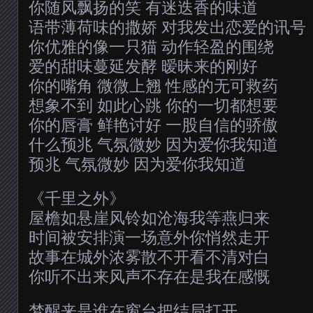
你随风飘扬的笑 有迷迭香的味道
语带薄荷味的撒娇 对我发出恋爱的讯号
你优雅的像一只猫 动作轻盈的围绕
爱的甜味蔓延发酵 暧昧来的刚好
你的嘴角 微微上翘 性感的无可救药
想象不到 如此心跳 你的一切都想要
你的唇膏 鲜艳讨好 一股自信的骄傲
什么预兆 气氛微妙 因为爱你我知道
预兆 气氛微妙 因为爱你我知道
《千里之外》
屋檐如悬崖风铃如沧海我等燕归来
时间被安排演一场意外你悄然走开
故事在城外浓雾散不开看不清对白
你听不出来风声不存在是我在感慨
梦醒来是谁在窗台把结局打开