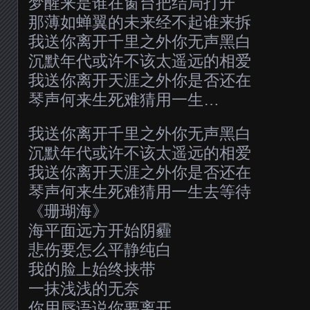
梦醒来是谁在窗台把结局打开
那薄如蝉翼的未来经不起谁来拆
我送你离开千里之外你无声黑白
沉默年代或许不该太遥远的相爱
我送你离开天涯之外你是否还在
琴声何来生死难猜用一生…
我送你离开千里之外你无声黑白
沉默年代或许不该太遥远的相爱
我送你离开天涯之外你是否还在
琴声何来生死难猜用一生去等待
《珊瑚海》
海平面远方开始阴霾
悲伤要怎么平静纯白
我的脸上始终挟带
一抹浅浅的无奈
你用唇语说你要离开