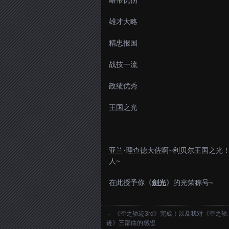
略带忧伤
雄才大略
精忠报国
战技一流
政绩优秀
王国之光
亚兰·理查德大佐啊~利贝尔王国之光
人~
在此授予你《
劍光
》的光荣称号~
←
《空之轨迹3rd》完成！以及我对《空之轨
Posts navigation
迹》三部曲的感想