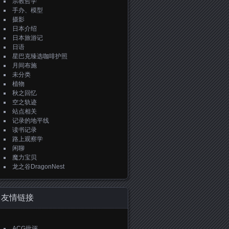
宗教哲学
手办、模型
摄影
日本介绍
日本旅游记
日语
星巴克臻选咖啡护照
月间布施
未分类
植物
秋之回忆
空之轨迹
站点相关
记录的地平线
读书记录
路上观察学
闲聊
魔力宝贝
龙之谷DragonNest
友情链接
ACG批评