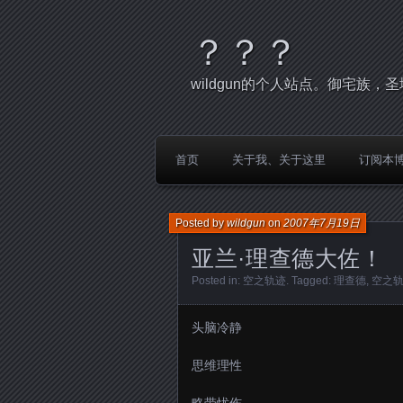
？？？
wildgun的个人站点。御宅族
首页
关于我、关于这里
订阅本
Posted by
wildgun
on
2007年7月19日
亚兰·理查德大佐！
Posted in:
空之轨迹
. Tagged:
理查德
,
空之
头脑冷静
思维理性