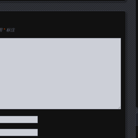
用
*
标注