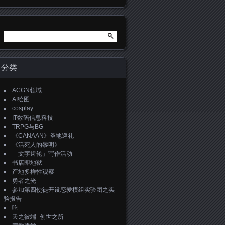
搜
索：
分类
ACGN领域
AI绘图
cosplay
IT数码信息科技
TRPG与BG
《CANAAN》圣地巡礼
《活死人的黎明》
「文字齿轮」写作活动
书店即地狱
产地多样性观察
勇者之光
参加第四使徒开设恋爱模组实验团之实
验报告
吃
天之彼端_创世之所