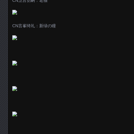
CN卫宫切嗣：老猫
CN言峯绮礼：新绿の瞳