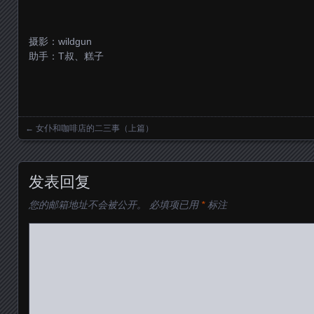
摄影：wildgun
助手：T叔、糕子
←
女仆和咖啡店的二三事（上篇）
Posts navigation
发表回复
您的邮箱地址不会被公开。
必填项已用
*
标注