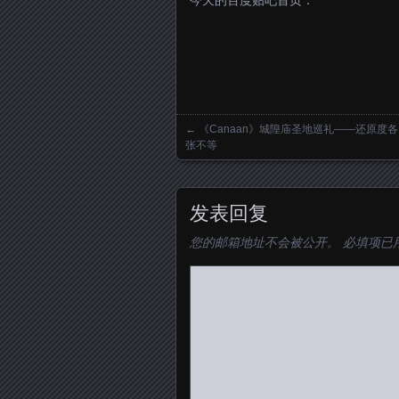
今天的百度贴吧首页：
←
《Canaan》城隍庙圣地巡礼——还原度各
Posts navigation
张不等
发表回复
您的邮箱地址不会被公开。
必填项已