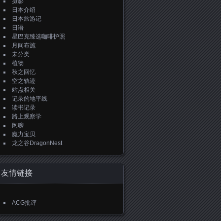
摄影
日本介绍
日本旅游记
日语
星巴克臻选咖啡护照
月间布施
未分类
植物
秋之回忆
空之轨迹
站点相关
记录的地平线
读书记录
路上观察学
闲聊
魔力宝贝
龙之谷DragonNest
友情链接
ACG批评