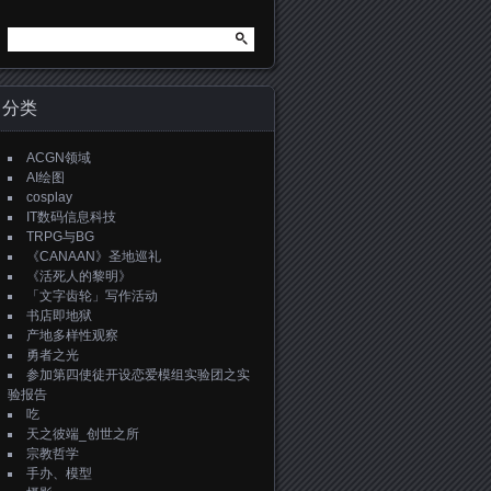
搜
索：
分类
ACGN领域
AI绘图
cosplay
IT数码信息科技
TRPG与BG
《CANAAN》圣地巡礼
《活死人的黎明》
「文字齿轮」写作活动
书店即地狱
产地多样性观察
勇者之光
参加第四使徒开设恋爱模组实验团之实
验报告
吃
天之彼端_创世之所
宗教哲学
手办、模型