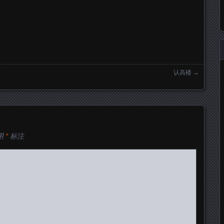
认高楼
→
用
*
标注