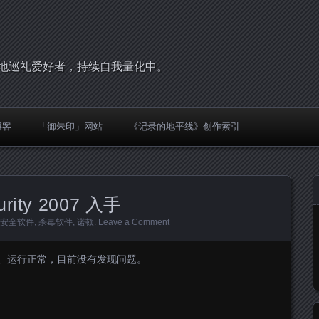
，圣地巡礼爱好者，持续自我量化中。
博客
「御朱印」网站
《记录的地平线》创作索引
curity 2007 入手
安全软件
,
杀毒软件
,
诺顿
.
Leave a Comment
 x64下安装、运行正常，目前没有发现问题。