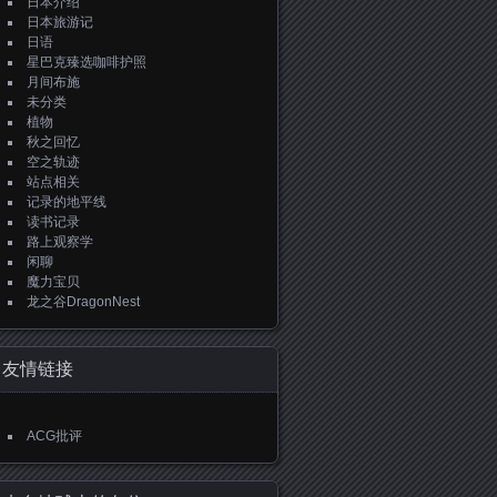
日本介绍
日本旅游记
日语
星巴克臻选咖啡护照
月间布施
未分类
植物
秋之回忆
空之轨迹
站点相关
记录的地平线
读书记录
路上观察学
闲聊
魔力宝贝
龙之谷DragonNest
友情链接
ACG批评