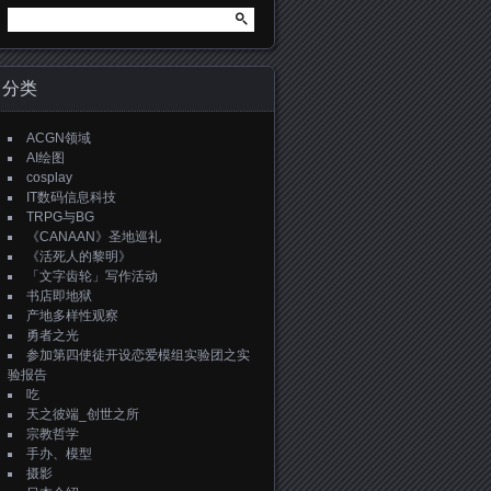
搜
索：
分类
ACGN领域
AI绘图
cosplay
IT数码信息科技
TRPG与BG
《CANAAN》圣地巡礼
《活死人的黎明》
「文字齿轮」写作活动
书店即地狱
产地多样性观察
勇者之光
参加第四使徒开设恋爱模组实验团之实
验报告
吃
天之彼端_创世之所
宗教哲学
手办、模型
摄影