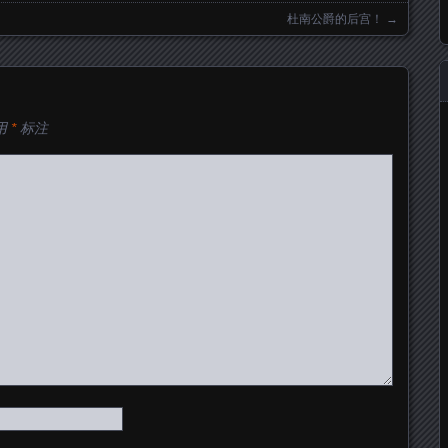
杜南公爵的后宫！
→
用
*
标注