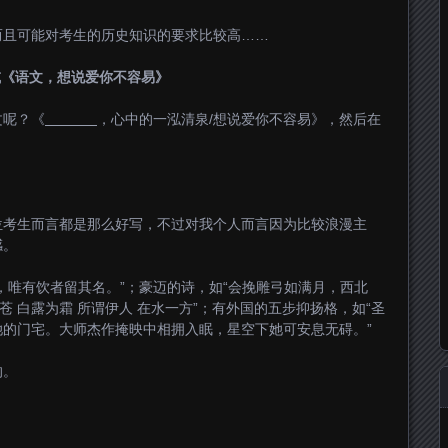
而且可能对考生的历史知识的要求比较高……
或《语文，想说爱你不容易》
文呢？《
，心中的一泓清泉/想说爱你不容易》，然后在
位考生而言都是那么好写，不过对我个人而言因为比较浪漫主
感。
，唯有饮者留其名。”；豪迈的诗，如“会挽雕弓如满月，西北
苍 白露为霜 所谓伊人 在水一方”；有外国的五步抑扬格，如“圣
的门宅。大师杰作掩映中相拥入眠，星空下她可安息无碍。”
的。