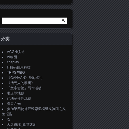
搜
索：
分类
ACGN领域
AI绘图
cosplay
IT数码信息科技
TRPG与BG
《CANAAN》圣地巡礼
《活死人的黎明》
「文字齿轮」写作活动
书店即地狱
产地多样性观察
勇者之光
参加第四使徒开设恋爱模组实验团之实
验报告
吃
天之彼端_创世之所