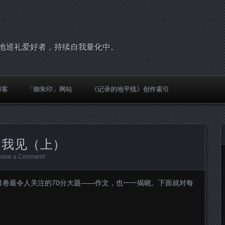
，圣地巡礼爱好者，持续自我量化中。
博客
「御朱印」网站
《记录的地平线》创作索引
之我见（上）
eave a Comment
考卷最令人关注的70分大题——作文，也一一揭晓。下面就对每