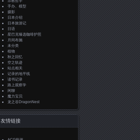
宗教哲学
手办、模型
摄影
日本介绍
日本旅游记
日语
星巴克臻选咖啡护照
月间布施
未分类
植物
秋之回忆
空之轨迹
站点相关
记录的地平线
读书记录
路上观察学
闲聊
魔力宝贝
龙之谷DragonNest
友情链接
ACG批评