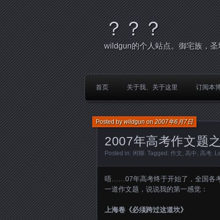
？？？
wildgun的个人站点。御宅族
首页
关于我、关于这里
订阅本
Posted by
wildgun
on
2007年6月7日
2007年高考作文题
Posted in:
闲聊
. Tagged:
作文
,
高中
,
高考
.
L
唔……07年高考终于开始了，全国各
一道作文题，说说我的第一感觉：
上海卷《必须跨过这道坎》