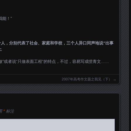
我能！”
个人，分别代表了社会、家庭和学校，三个人异口同声地说“出事
上
做”或者说“只做表面工程”的特点，不过，容易写成愤青文……
2007年高考作文题之我见（下）
→
用
*
标注