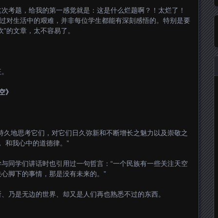
这次考题，给我的第一感觉就是：这是什么烂题啊？！太烂了！
不过对生活中的艰难，并非每位学生都能有深刻感悟的。特别是要
坎”的文章，太不容易了。
征。
空》
持久地思考它们，对它们日久弥新和不断增长之魅力以及崇敬之
 和我心中的道德律。”
与同学们讲话时也引用过一句哲言：“一个民族有一些关注天空
心脚下的事情，那是没有未来的。”
所、乃是无边的世界、却又是人们再也熟悉不过的东西。