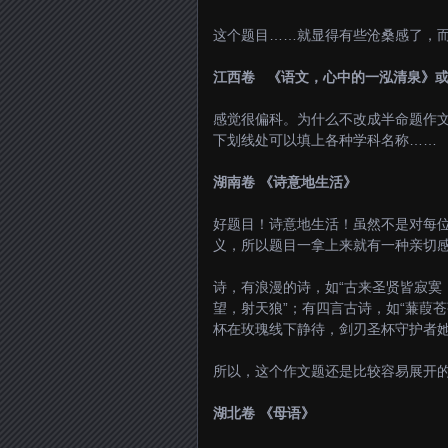
这个题目……就显得有些沧桑感了，
江西卷 《语文，心中的一泓清泉》
感觉很偏科。为什么不改成半命题作
下划线处可以填上各种学科名称……
湖南卷 《诗意地生活》
好题目！诗意地生活！虽然不是对每
义，所以题目一拿上来就有一种亲切
诗，有浪漫的诗，如“古来圣贤皆寂寞
望，射天狼”；有四言古诗，如“蒹葭苍
杯在玫瑰线下静待，剑刃圣杯守护者她
所以，这个作文题还是比较容易展开
湖北卷 《母语》