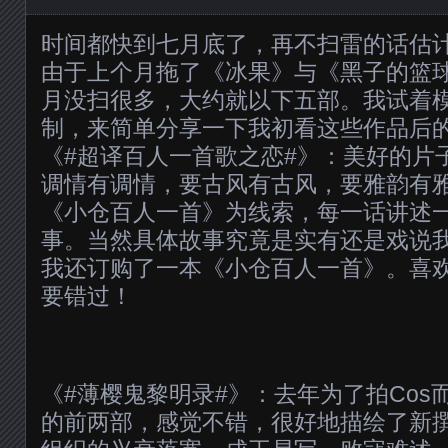
时间都快到七月底了，再不扫雷的话估
由于上个月拖了《冰果》与《黑子的篮
月没扫很多，大约就以下五部。我试着模
制，来简单分享一下我初看这些作品后
《#超译百人一首歌之恋#》：美好的片
调情有调情，要古风有古风，要雅韵有
《小仓百人一首》为线索，每一话讲述
事。当然具体故事究竟是实有还是戏说
我还订购了一本《小仓百人一首》。喜
要错过！
《#薄樱鬼黎明录#》：去年为了拍Cos
的前两部，感觉不错，很好地描绘了新