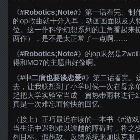
《
#Robotics;Note#
》第一话看完。制
的op歌曲就十分入耳，动画画面以及人
位。这一作科学幻想系列的主角看起来
两作），是不是太正常了一点啊……
《
#Robotics;Note#
》的op果然是Zw
得和MO7的主题曲好像啊。
《
#中二病也要谈恋爱#
》第二话看完。
去，让我联想到了小学时候一次在母亲
起把大学实验室当成一篇热带雨林进行
真是一次难忘而愉快的回忆。
（接上）正巧最近在读的一本书《#游戏
当生活中遇到难以逾越的障碍时，将之
列目标、假想敌、反馈系统来加以克服