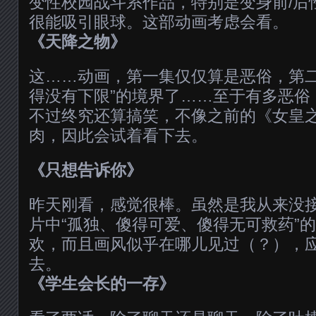
变性校园战斗系作品，特别是变身前/后
很能吸引眼球。这部动画考虑会看。
《天降之物》
这……动画，第一集仅仅算是恶俗，第二
得没有下限”的境界了……至于有多恶俗
不过终究还算搞笑，不像之前的《女皇
肉，因此会试着看下去。
《只想告诉你》
昨天刚看，感觉很棒。虽然是我从来没
片中“孤独、傻得可爱、傻得无可救药”
欢，而且画风似乎在哪儿见过（？），
去。
《学生会长的一存》