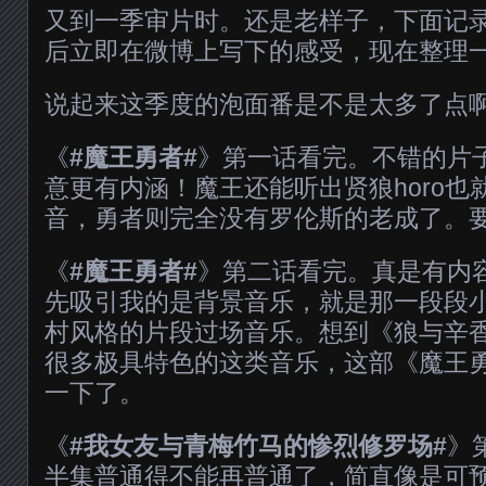
又到一季审片时。还是老样子，下面记
后立即在微博上写下的感受，现在整理
说起来这季度的泡面番是不是太多了点
《
#魔王勇者#
》第一话看完。不错的片
意更有内涵！魔王还能听出贤狼horo也
音，勇者则完全没有罗伦斯的老成了。
《
#魔王勇者#
》第二话看完。真是有内
先吸引我的是背景音乐，就是那一段段
村风格的片段过场音乐。想到《狼与辛香
很多极具特色的这类音乐，这部《魔王勇
一下了。
《
#我女友与青梅竹马的惨烈修罗场#
》
半集普通得不能再普通了，简直像是可