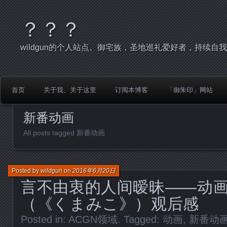
？？？
wildgun的个人站点。御宅族，圣地巡礼爱好者，持续自
首页
关于我、关于这里
订阅本博客
「御朱印」网站
新番动画
All posts tagged 新番动画
Posted by
wildgun
on
2016年6月20日
言不由衷的人间暧昧——动
（《くまみこ》）观后感
Posted in:
ACGN领域
. Tagged:
动画
,
新番动