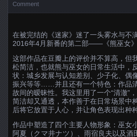
Comment
在被完结的《迷家》迷了一头雾水与不
2016年4月新番的第二部——《熊巫女
这部作品在豆瓣上的评价并不算高，但
松简洁，也就熊与巫女的日常生活中，
状：城乡发展与认知差别、少子化、偶
振兴等等……并且还有一个特色：作品
故间的暧昧性。我这里用了一个“清澈”
简洁却又通透，本作善于在日常场景中
后将它放置于人心，并让角色表现出种
作品中塑造了四个主要人物形象：巫女
阿夏（クマ井ナツ）、雨宿良夫以及酒田