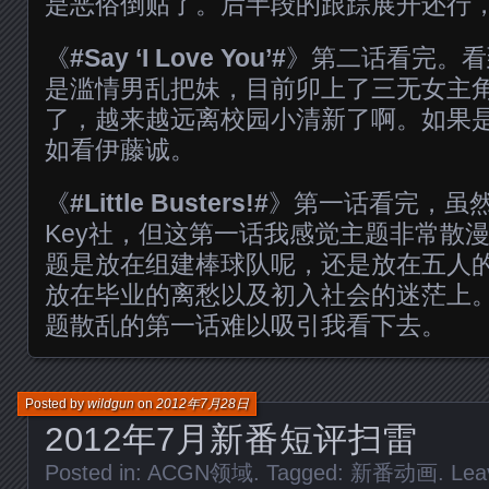
是恶俗倒贴了。后半段的跟踪展开还行
《
#Say ‘I Love You’#
》第二话看完。看
是滥情男乱把妹，目前卯上了三无女主
了，越来越远离校园小清新了啊。如果
如看伊藤诚。
《
#Little Busters!#
》第一话看完，虽
Key社，但这第一话我感觉主题非常散
题是放在组建棒球队呢，还是放在五人
放在毕业的离愁以及初入社会的迷茫上
题散乱的第一话难以吸引我看下去。
Posted by
wildgun
on
2012年7月28日
2012年7月新番短评扫雷
Posted in:
ACGN领域
. Tagged:
新番动画
.
Lea