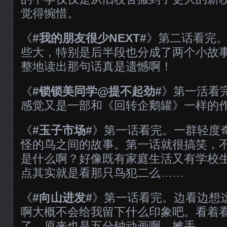
觉得惋惜。
《
#我的朋友很少NEXT#
》第二话看完
些大，特别是后半段也分成了两个小故
整地读出那句话真是遗憾啊！
《
#锁锁美同学@提不起劲#
》第一活看
感觉又是一部和《回转企鹅罐》一样的作
《
#玉子市场#
》第一话看完。一群轻度
怪的鸟之间的故事。第一话就很搞笑，
是什么啊？好像既有家庭生活又有学校
点其实就是看那只鸟犯二么……
《
#向山进发#
》第一话看完。边看边想
啊大概不会给我留下什么印象吧。看着
了。原来也是五分钟动画啊。摊手……